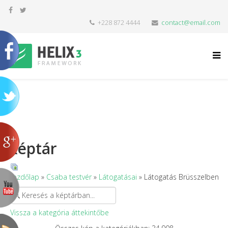
+228 872 4444
contact@email.com
Képtár
Kezdőlap
»
Csaba testvér
»
Látogatásai
» Látogatás Brüsszelben
Vissza a kategória áttekintőbe