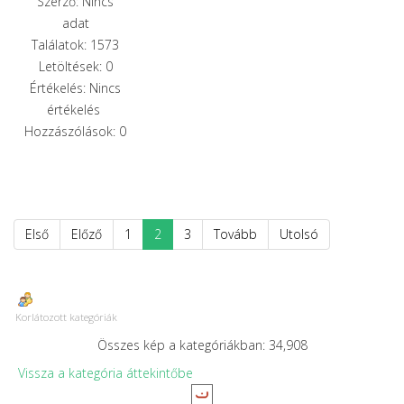
Szerző: Nincs
adat
Találatok: 1573
Letöltések: 0
Értékelés: Nincs
értékelés
Hozzászólások: 0
Első
Előző
1
2
3
Tovább
Utolsó
Korlátozott kategóriák
Összes kép a kategóriákban: 34,908
Vissza a kategória áttekintőbe