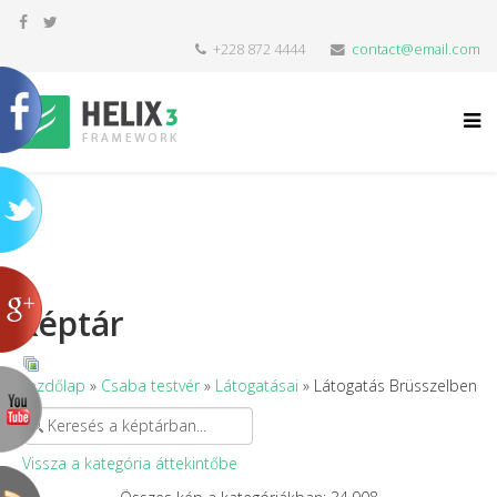
+228 872 4444
contact@email.com
Képtár
Kezdőlap
»
Csaba testvér
»
Látogatásai
» Látogatás Brüsszelben
Vissza a kategória áttekintőbe