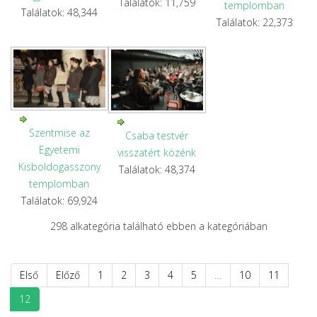
Találatok: 11,759
templomban
Találatok: 48,344
Találatok: 22,373
Szentmise az
Csaba testvér
Egyetemi
visszatért közénk
Kisboldogasszony
Találatok: 48,374
templomban
Találatok: 69,924
298 alkategória található ebben a kategóriában
Első
Előző
1
2
3
4
5
…
10
11
12