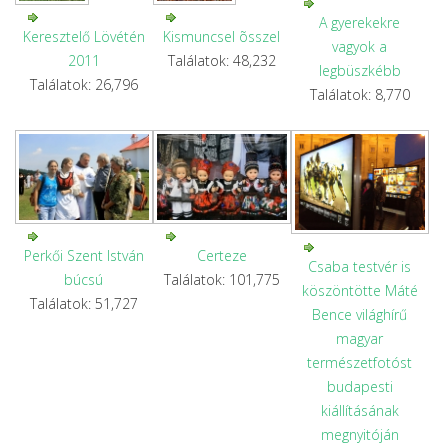
A gyerekekre
Keresztelő Lövétén
Kismuncsel õsszel
vagyok a
2011
Találatok: 48,232
legbüszkébb
Találatok: 26,796
Találatok: 8,770
Perkői Szent István
Certeze
Csaba testvér is
búcsú
Találatok: 101,775
köszöntötte Máté
Találatok: 51,727
Bence világhírű
magyar
természetfotóst
budapesti
kiállításának
megnyitóján