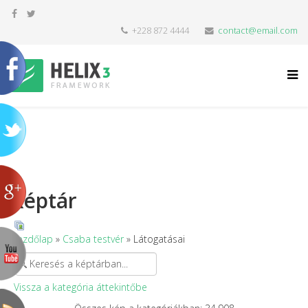
+228 872 4444
contact@email.com
Képtár
Kezdőlap
»
Csaba testvér
» Látogatásai
Vissza a kategória áttekintőbe