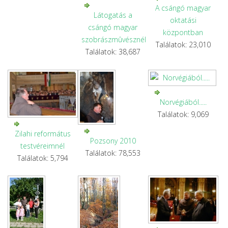
A csángó magyar
Látogatás a
oktatási
csángó magyar
központban
szobrászmûvésznél
Találatok: 23,010
Találatok: 38,687
Norvégiából.....
Találatok: 9,069
Zilahi református
Pozsony 2010
testvéreimnél
Találatok: 78,553
Találatok: 5,794