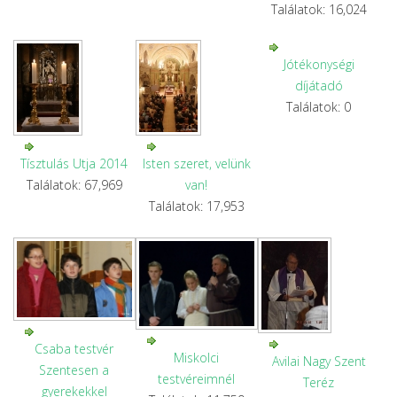
Találatok: 16,024
Jótékonységi
díjátadó
Találatok: 0
Tísztulás Utja 2014
Isten szeret, velünk
Találatok: 67,969
van!
Találatok: 17,953
Csaba testvér
Miskolci
Avilai Nagy Szent
Szentesen a
testvéreimnél
Teréz
gyerekekkel