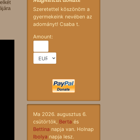
Magnificat donate
elkét
jára
Szeretettel köszönöm a
gyermekeink nevében az
adományt! Csaba t.
Amount:
Ma 2026. augusztus 6.
csütörtök,
Berta
és
Bettina
napja van. Holnap
Ibolya
napja lesz.