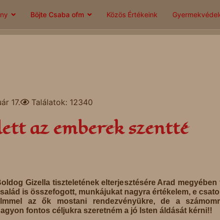
ány
Böjte Csaba ofm
Közös Értékeink
Gyermekvéde
ár 17.
Találatok: 12340
llett az emberek szentté
oldog Gizella tiszteletének elterjesztésére Arad megyében
salád is összefogott, munkájukat nagyra értékelem, e csatol
filmmel az ők mostani rendezvényükre, de a számomr
agyon fontos céljukra szeretném a jó Isten áldását kérni!!