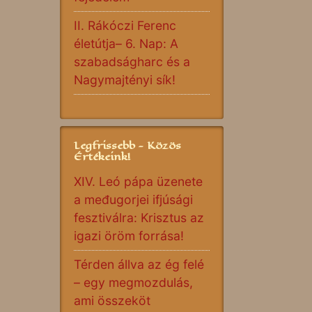
II. Rákóczi Ferenc
életútja– 6. Nap: A
szabadságharc és a
Nagymajtényi sík!
Legfrissebb - Közös
Értékeink!
XIV. Leó pápa üzenete
a međugorjei ifjúsági
fesztiválra: Krisztus az
igazi öröm forrása!
Térden állva az ég felé
– egy megmozdulás,
ami összeköt