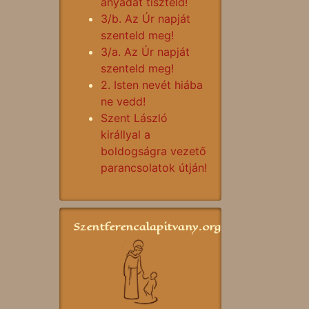
anyádat tiszteld!
3/b. Az Úr napját
szenteld meg!
3/a. Az Úr napját
szenteld meg!
2. Isten nevét hiába
ne vedd!
Szent László
királlyal a
boldogságra vezető
parancsolatok útján!
Szentferencalapitvany.org