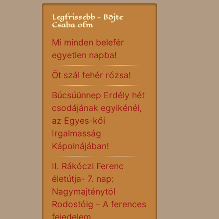
Legfrissebb - Böjte
Csaba ofm
Mi minden belefér
egyetlen napba!
Öt szál fehér rózsa!
Búcsúünnep Erdély hét
csodájának egyikénél,
az Egyes-kői
Irgalmasság
Kápolnájában!
II. Rákóczi Ferenc
életútja- 7. nap:
Nagymajténytól
Rodostóig – A ferences
fejedelem