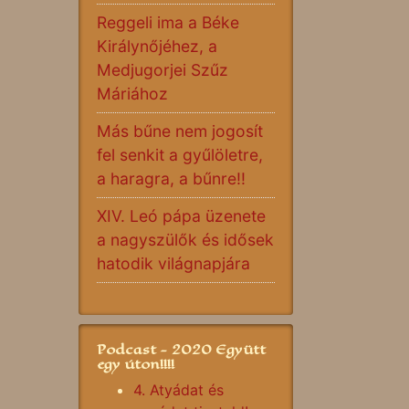
Reggeli ima a Béke
Királynőjéhez, a
Medjugorjei Szűz
Máriához
Más bűne nem jogosít
fel senkit a gyűlöletre,
a haragra, a bűnre!!
XIV. Leó pápa üzenete
a nagyszülők és idősek
hatodik világnapjára
Podcast - 2020 Együtt
egy úton!!!!
4. Atyádat és