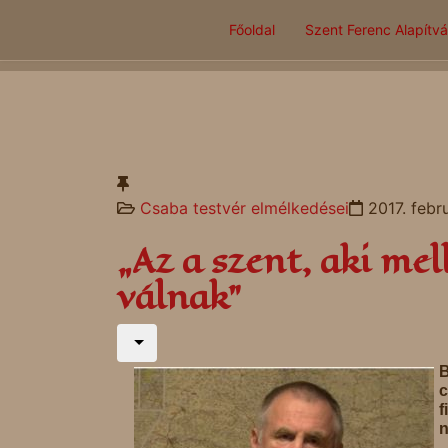
Főoldal
Szent Ferenc Alapítv
Csaba testvér elmélkedései
2017. febru
„Az a szent, aki me
válnak"
B
c
n