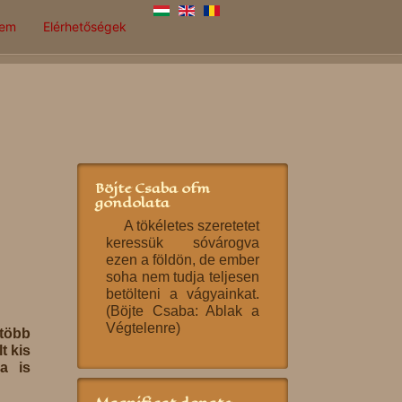
lem
Elérhetőségek
Böjte Csaba ofm
gondolata
A tökéletes szeretetet
keressük sóvárogva
ezen a földön, de ember
soha nem tudja teljesen
betölteni a vágyainkat.
(Böjte Csaba: Ablak a
Végtelenre)
 több
t kis
a is