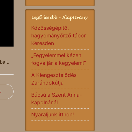
Legfrissebb - Alapítvány
Közösségépítő,
hagyományőrző tábor
Keresden
„Fegyelemmel kézen
ba t.
fogva jár a kegyelem!”
A Kiengesztelődés
Zarándokútja
b
Búcsú a Szent Anna-
kápolnánál
Nyaraljunk itthon!