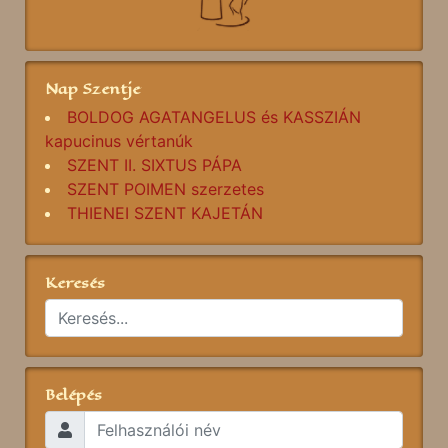
Nap Szentje
BOLDOG AGATANGELUS és KASSZIÁN
kapucinus vértanúk
SZENT II. SIXTUS PÁPA
SZENT POIMEN szerzetes
THIENEI SZENT KAJETÁN
Keresés
Belépés