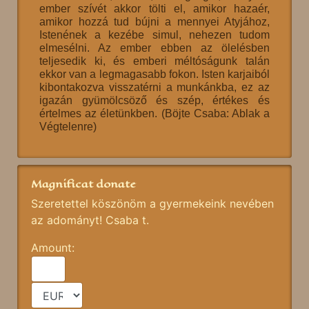
ember szívét akkor tölti el, amikor hazaér,
amikor hozzá tud bújni a mennyei Atyjához,
Istenének a kezébe simul, nehezen tudom
elmesélni. Az ember ebben az ölelésben
teljesedik ki, és emberi méltóságunk talán
ekkor van a legmagasabb fokon. Isten karjaiból
kibontakozva visszatérni a munkánkba, ez az
igazán gyümölcsöző és szép, értékes és
értelmes az életünkben. (Böjte Csaba: Ablak a
Végtelenre)
Magnificat donate
Szeretettel köszönöm a gyermekeink nevében
az adományt! Csaba t.
Amount: