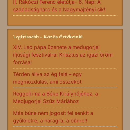
II. Rákóczi Ferenc életútja– 6. Nap: A
szabadságharc és a Nagymajtényi sík!
Legfrissebb - Közös Értékeink!
XIV. Leó pápa üzenete a međugorjei
ifjúsági fesztiválra: Krisztus az igazi öröm
forrása!
Térden állva az ég felé – egy
megmozdulás, ami összeköt
Reggeli ima a Béke Királynőjéhez, a
Medjugorjei Szűz Máriához
Más bűne nem jogosít fel senkit a
gyűlöletre, a haragra, a bűnre!!