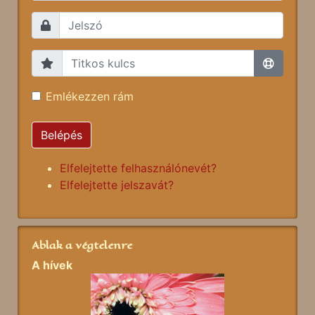
Emlékezzen rám
Belépés
Elfelejtette felhasználónevét?
Elfelejtette jelszavát?
Ablak a végtelenre
A hívek