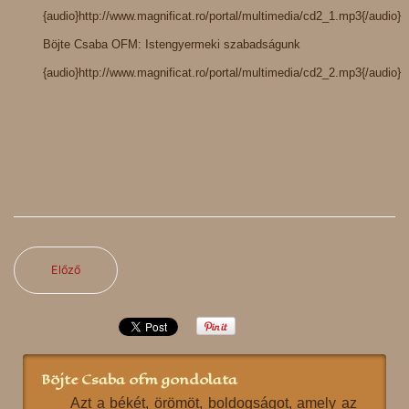
{audio}http://www.magnificat.ro/portal/multimedia/cd2_1.mp3{/audio}
Böjte Csaba OFM: Istengyermeki szabadságunk
{audio}http://www.magnificat.ro/portal/multimedia/cd2_2.mp3{/audio}
Előző
Böjte Csaba ofm gondolata
Azt a békét, örömöt, boldogságot, amely az