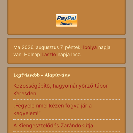
Ma 2026. augusztus 7. péntek,
Ibolya
napja
van. Holnap
László
napja lesz.
Legfrissebb - Alapítvány
Közösségépítő, hagyományőrző tábor
Keresden
„Fegyelemmel kézen fogva jár a
kegyelem!”
A Kiengesztelődés Zarándokútja