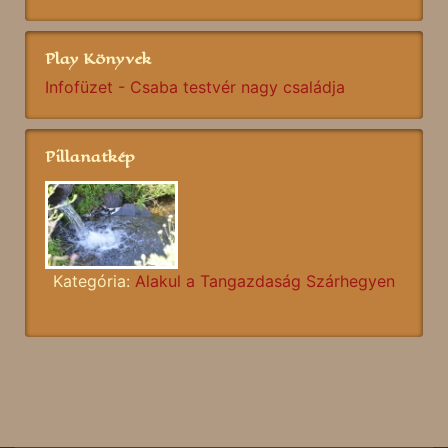
Play Könyvek
Infofüzet - Csaba testvér nagy családja
Pillanatkép
Kategória:
Alakul a Tangazdaság Szárhegyen