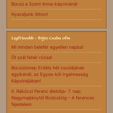
Búcsú a Szent Anna-kápolnánál
Nyaraljunk itthon!
Legfrissebb - Böjte Csaba ofm
Mi minden belefér egyetlen napba!
Öt szál fehér rózsa!
Búcsúünnep Erdély hét csodájának
egyikénél, az Egyes-kői Irgalmasság
Kápolnájában!
II. Rákóczi Ferenc életútja- 7. nap:
Nagymajténytól Rodostóig – A ferences
fejedelem