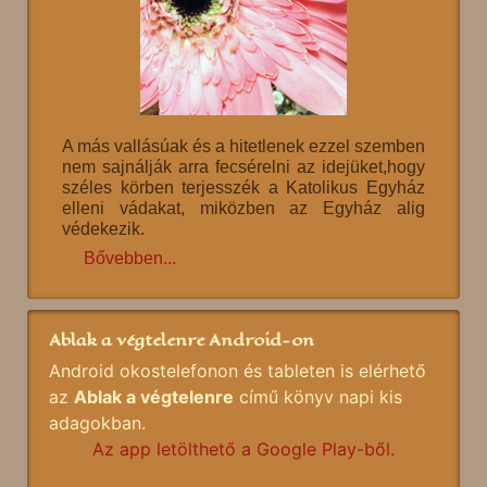
A más vallásúak és a hitetlenek ezzel szemben
nem sajnálják arra fecsérelni az idejüket,hogy
széles körben terjesszék a Katolikus Egyház
elleni vádakat, miközben az Egyház alig
védekezik.
Bővebben...
Ablak a végtelenre Android-on
Android okostelefonon és tableten is elérhető
az
Ablak a végtelenre
című könyv napi kis
adagokban.
Az app letölthető a Google Play-ből.