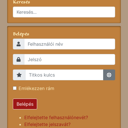
Keresés
Belépés
Emlékezzen rám
Belépés
Elfelejtette felhasználónevét?
Elfelejtette jelszavát?