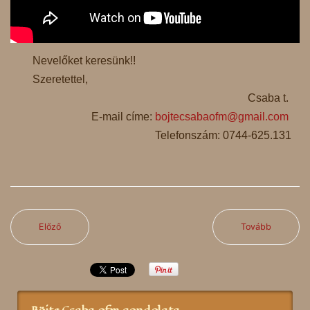
Nevelőket keresünk!!
Szeretettel,
Csaba t.
E-mail címe:
bojtecsabaofm@gmail.com
Telefonszám: 0744-625.131
Előző
Tovább
Böjte Csaba ofm gondolata