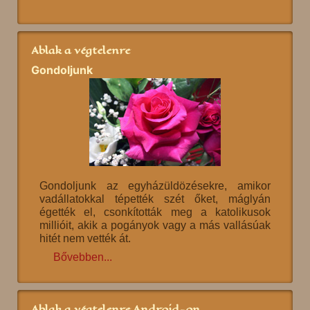
Ablak a végtelenre
Gondoljunk
Gondoljunk az egyházüldözésekre, amikor
vadállatokkal tépették szét őket, máglyán
égették el, csonkították meg a katolikusok
millióit, akik a pogányok vagy a más vallásúak
hitét nem vették át.
Bővebben...
Ablak a végtelenre Android-on