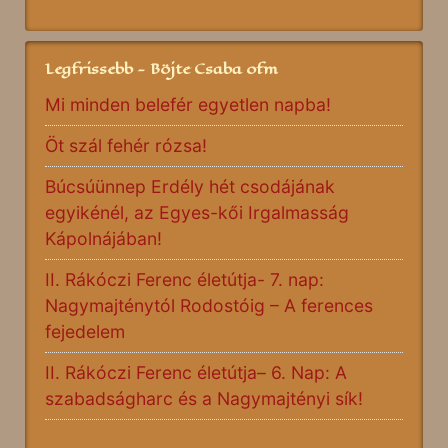
Legfrissebb - Böjte Csaba ofm
Mi minden belefér egyetlen napba!
Öt szál fehér rózsa!
Búcsúünnep Erdély hét csodájának
egyikénél, az Egyes-kői Irgalmasság
Kápolnájában!
II. Rákóczi Ferenc életútja- 7. nap:
Nagymajténytól Rodostóig – A ferences
fejedelem
II. Rákóczi Ferenc életútja– 6. Nap: A
szabadságharc és a Nagymajtényi sík!