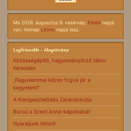
Ma 2026. augusztus 9. vasárnap,
Emőd
napja
van. Holnap
Lőrinc
napja lesz.
Legfrissebb - Alapítvány
Közösségépítő, hagyományőrző tábor
Keresden
„Fegyelemmel kézen fogva jár a
kegyelem!”
A Kiengesztelődés Zarándokútja
Búcsú a Szent Anna-kápolnánál
Nyaraljunk itthon!