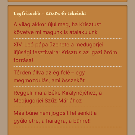
Legfrissebb - Közös Értékeink!
A világ akkor újul meg, ha Krisztust
követve mi magunk is átalakulunk
XIV. Leó pápa üzenete a međugorjei
ifjúsági fesztiválra: Krisztus az igazi öröm
forrása!
Térden állva az ég felé – egy
megmozdulás, ami összeköt
Reggeli ima a Béke Királynőjéhez, a
Medjugorjei Szűz Máriához
Más bűne nem jogosít fel senkit a
gyűlöletre, a haragra, a bűnre!!