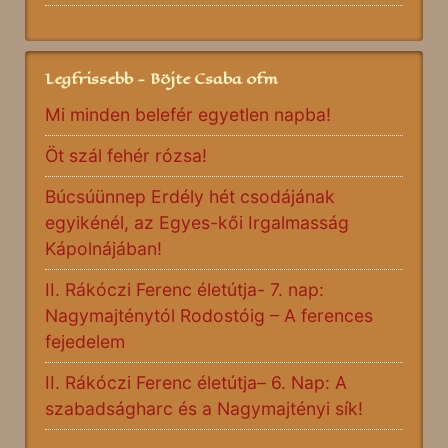
Legfrissebb - Böjte Csaba ofm
Mi minden belefér egyetlen napba!
Öt szál fehér rózsa!
Búcsúünnep Erdély hét csodájának
egyikénél, az Egyes-kői Irgalmasság
Kápolnájában!
II. Rákóczi Ferenc életútja- 7. nap:
Nagymajténytól Rodostóig – A ferences
fejedelem
II. Rákóczi Ferenc életútja– 6. Nap: A
szabadságharc és a Nagymajtényi sík!