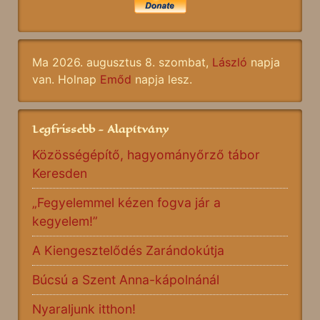
Ma 2026. augusztus 8. szombat,
László
napja
van. Holnap
Emőd
napja lesz.
Legfrissebb - Alapítvány
Közösségépítő, hagyományőrző tábor
Keresden
„Fegyelemmel kézen fogva jár a
kegyelem!”
A Kiengesztelődés Zarándokútja
Búcsú a Szent Anna-kápolnánál
Nyaraljunk itthon!