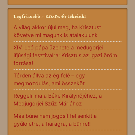
Legfrissebb - Közös Értékeink!
A világ akkor újul meg, ha Krisztust
követve mi magunk is átalakulunk
XIV. Leó pápa üzenete a međugorjei
ifjúsági fesztiválra: Krisztus az igazi öröm
forrása!
Térden állva az ég felé – egy
megmozdulás, ami összeköt
Reggeli ima a Béke Királynőjéhez, a
Medjugorjei Szűz Máriához
Más bűne nem jogosít fel senkit a
gyűlöletre, a haragra, a bűnre!!