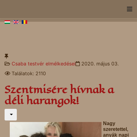
Csaba testvér elmélkedései
2020. május 03.
Találatok: 2110
Szentmisére hívnak a
déli harangok!
Nagy
szeretettel,
anyák napi