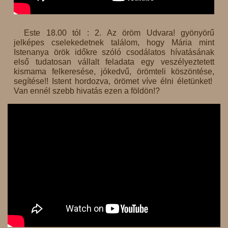
Este 18.00 tól : 2. Az öröm Udvara! gyönyörű
jelképes cselekedetnek találom, hogy Mária mint
Istenanya örök időkre szóló csodálatos hívatásának
első tudatosan vállalt feladata egy veszélyeztetett
kismama felkeresése, jókedvű, örömteli köszöntése,
segítése!! Istent hordozva, örömet víve élni életünket!
Van ennél szebb hivatás ezen a földön!?