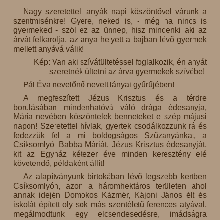
Nagy szeretettel, anyák napi köszöntővel várunk a
szentmisénkre! Gyere, neked is, - még ha nincs is
gyermeked - szól ez az ünnep, hisz mindenki aki az
árvát felkarolja, az anya helyett a bajban lévő gyermek
mellett anyává válik!
Kép: Van aki szívátültetéssel foglalkozik, én anyát
szeretnék ültetni az árva gyermekek szívébe!
Pál Éva nevelőnő nevelt lányai gyűrűjében!
A megfeszített Jézus Krisztus és a térdre
borulásában mindenhatóvá váló drága édesanyja,
Mária nevében köszöntelek benneteket e szép májusi
napon! Szeretettel hívlak, gyertek csodálkozzunk rá és
fedezzük fel a mi boldogságos Szűzanyánkat, a
Csíksomlyói Babba Máriát, Jézus Krisztus édesanyját,
kit az Egyház kétezer éve minden keresztény elé
követendő, példaként állít!
Az alapítványunk birtokában lévő legszebb kertben
Csíksomlyón, azon a háromhektáros területen ahol
annak idején Domokos Kázmér, Kájoni János élt és
iskolát épített oly sok más szentéletű ferences atyával,
megálmodtunk egy elcsendesedésre, imádságra