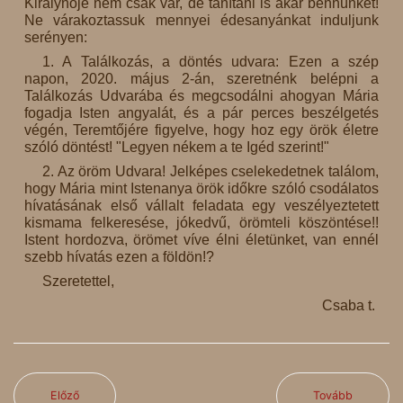
Királynője nem csak vár, de tanítani is akar bennünket!
Ne várakoztassuk mennyei édesanyánkat induljunk
serényen:
1. A Találkozás, a döntés udvara: Ezen a szép
napon, 2020. május 2-án, szeretnénk belépni a
Találkozás Udvarába és megcsodálni ahogyan Mária
fogadja Isten angyalát, és a pár perces beszélgetés
végén, Teremtőjére figyelve, hogy hoz egy örök életre
szóló döntést! "Legyen nékem a te Igéd szerint!"
2. Az öröm Udvara! Jelképes cselekedetnek találom,
hogy Mária mint Istenanya örök időkre szóló csodálatos
hívatásának első vállalt feladata egy veszélyeztetett
kismama felkeresése, jókedvű, örömteli köszöntése!!
Istent hordozva, örömet víve élni életünket, van ennél
szebb hívatás ezen a földön!?
Szeretettel,
Csaba t.
Előző
Tovább