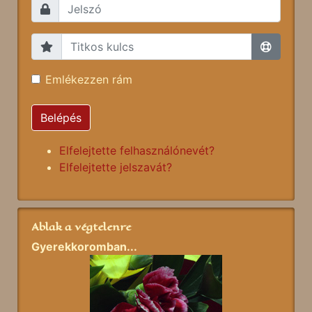
Emlékezzen rám
Belépés
Elfelejtette felhasználónevét?
Elfelejtette jelszavát?
Ablak a végtelenre
Gyerekkoromban...