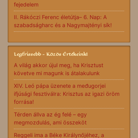
fejedelem
II. Rákóczi Ferenc életútja– 6. Nap: A
szabadságharc és a Nagymajtényi sík!
Legfrissebb - Közös Értékeink!
A világ akkor újul meg, ha Krisztust
követve mi magunk is átalakulunk
XIV. Leó pápa üzenete a međugorjei
ifjúsági fesztiválra: Krisztus az igazi öröm
forrása!
Térden állva az ég felé – egy
megmozdulás, ami összeköt
Reggeli ima a Béke Királynőjéhez, a