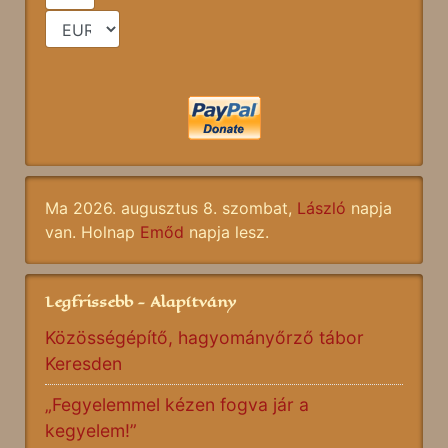
Ma 2026. augusztus 8. szombat,
László
napja
van. Holnap
Emőd
napja lesz.
Legfrissebb - Alapítvány
Közösségépítő, hagyományőrző tábor
Keresden
„Fegyelemmel kézen fogva jár a
kegyelem!”