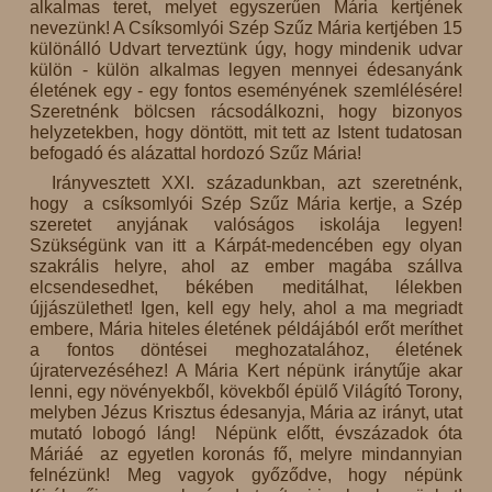
alkalmas teret, melyet egyszerűen Mária kertjének
nevezünk! A Csíksomlyói Szép Szűz Mária kertjében 15
különálló Udvart terveztünk úgy, hogy mindenik udvar
külön - külön alkalmas legyen mennyei édesanyánk
életének egy - egy fontos eseményének szemlélésére!
Szeretnénk bölcsen rácsodálkozni, hogy bizonyos
helyzetekben, hogy döntött, mit tett az Istent tudatosan
befogadó és alázattal hordozó Szűz Mária!
Irányvesztett XXI. századunkban, azt szeretnénk,
hogy a csíksomlyói Szép Szűz Mária kertje, a Szép
szeretet anyjának valóságos iskolája legyen!
Szükségünk van itt a Kárpát-medencében egy olyan
szakrális helyre, ahol az ember magába szállva
elcsendesedhet, békében meditálhat, lélekben
újjászülethet! Igen, kell egy hely, ahol a ma megriadt
embere, Mária hiteles életének példájából erőt meríthet
a fontos döntései meghozatalához, életének
újratervezéséhez! A Mária Kert népünk iránytűje akar
lenni, egy növényekből, kövekből épülő Világító Torony,
melyben Jézus Krisztus édesanyja, Mária az irányt, utat
mutató lobogó láng! Népünk előtt, évszázadok óta
Máriáé az egyetlen koronás fő, melyre mindannyian
felnézünk! Meg vagyok győződve, hogy népünk