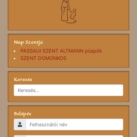
Nap Szentje
PASSAUI SZENT ALTMANN püspök
SZENT DOMONKOS
Keresés
Belépés