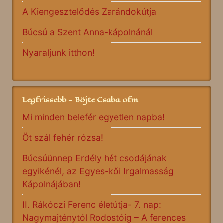
A Kiengesztelődés Zarándokútja
Búcsú a Szent Anna-kápolnánál
Nyaraljunk itthon!
Legfrissebb - Böjte Csaba ofm
Mi minden belefér egyetlen napba!
Öt szál fehér rózsa!
Búcsúünnep Erdély hét csodájának
egyikénél, az Egyes-kői Irgalmasság
Kápolnájában!
II. Rákóczi Ferenc életútja- 7. nap:
Nagymajténytól Rodostóig – A ferences