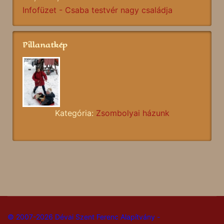
Infofüzet - Csaba testvér nagy családja
Pillanatkép
Kategória:
Zsombolyai házunk
© 2007-2026 Dévai Szent Ferenc Alapítvány -