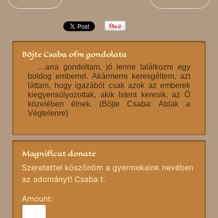
Böjte Csaba ofm gondolata
…arra gondoltam, jó lenne találkozni egy
boldog emberrel. Akármerre keresgéltem, azt
láttam, hogy igazából csak azok az emberek
kiegyensúlyozottak, akik Istent keresik, az Ő
közelében élnek. (Böjte Csaba: Ablak a
Végtelenre)
Magnificat donate
Szeretettel köszönöm a gyermekeink nevében
az adományt! Csaba t.
Amount: