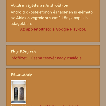
Ablak a végtelenre Android-on
Android okostelefonon és tableten is elérhető
az
Ablak a végtelenre
című könyv napi kis
adagokban.
Az app letölthető a Google Play-ből.
Play Könyvek
Infofüzet - Csaba testvér nagy családja
Pillanatkép