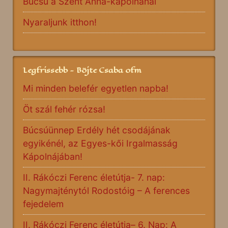
Búcsú a Szent Anna-kápolnánál
Nyaraljunk itthon!
Legfrissebb - Böjte Csaba ofm
Mi minden belefér egyetlen napba!
Öt szál fehér rózsa!
Búcsúünnep Erdély hét csodájának
egyikénél, az Egyes-kői Irgalmasság
Kápolnájában!
II. Rákóczi Ferenc életútja- 7. nap:
Nagymajténytól Rodostóig – A ferences
fejedelem
II. Rákóczi Ferenc életútja– 6. Nap: A