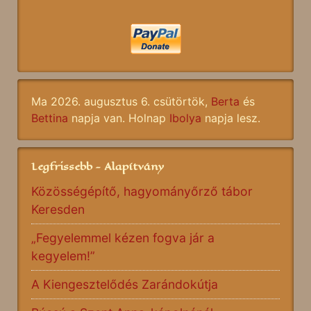
Ma 2026. augusztus 6. csütörtök,
Berta
és
Bettina
napja van. Holnap
Ibolya
napja lesz.
Legfrissebb - Alapítvány
Közösségépítő, hagyományőrző tábor
Keresden
„Fegyelemmel kézen fogva jár a
kegyelem!”
A Kiengesztelődés Zarándokútja