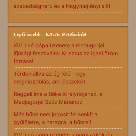
szabadságharc és a Nagymajtényi sík!
Legfrissebb - Közös Értékeink!
XIV. Leó pápa üzenete a međugorjei
ifjúsági fesztiválra: Krisztus az igazi öröm
forrása!
Térden állva az ég felé – egy
megmozdulás, ami összeköt
Reggeli ima a Béke Királynőjéhez, a
Medjugorjei Szűz Máriához
Más bűne nem jogosít fel senkit a
gyűlöletre, a haragra, a bűnre!!
XIV. Leó pápa üzenete a nagyszülők és