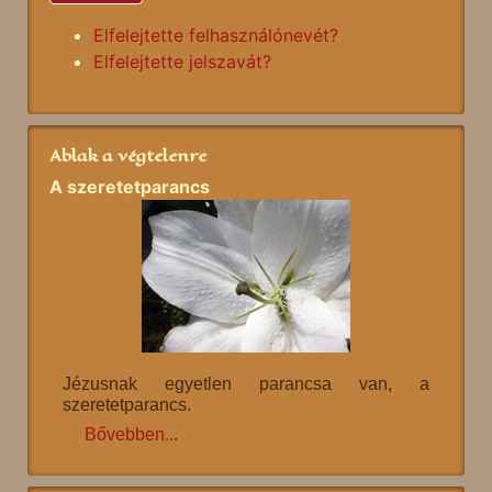
Elfelejtette felhasználónevét?
Elfelejtette jelszavát?
Ablak a végtelenre
A szeretetparancs
Jézusnak egyetlen parancsa van, a
szeretetparancs.
Bővebben...