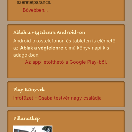
szeretetparancs.
Bővebben...
Ablak a végtelenre Android-on
Android okostelefonon és tableten is elérhető
az
Ablak a végtelenre
című könyv napi kis
adagokban.
Az app letölthető a Google Play-ből.
Play Könyvek
Infofüzet - Csaba testvér nagy családja
Pillanatkép