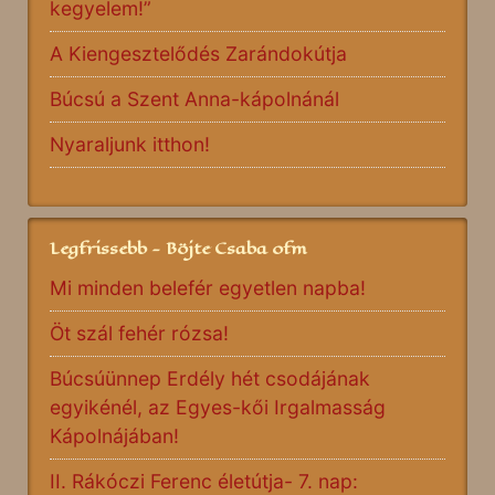
kegyelem!”
A Kiengesztelődés Zarándokútja
Búcsú a Szent Anna-kápolnánál
Nyaraljunk itthon!
Legfrissebb - Böjte Csaba ofm
Mi minden belefér egyetlen napba!
Öt szál fehér rózsa!
Búcsúünnep Erdély hét csodájának
egyikénél, az Egyes-kői Irgalmasság
Kápolnájában!
II. Rákóczi Ferenc életútja- 7. nap: