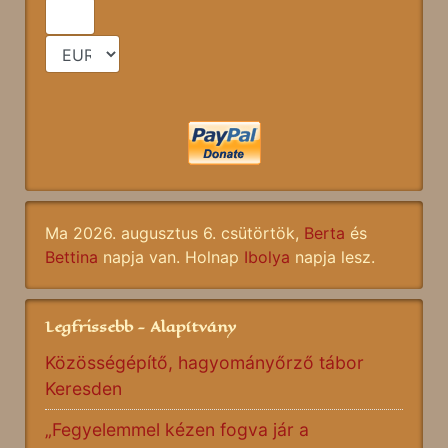
Ma 2026. augusztus 6. csütörtök,
Berta
és
Bettina
napja van. Holnap
Ibolya
napja lesz.
Legfrissebb - Alapítvány
Közösségépítő, hagyományőrző tábor
Keresden
„Fegyelemmel kézen fogva jár a