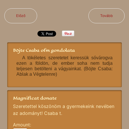
Előző
Tovább
Böjte Csaba ofm gondolata
A tökéletes szeretetet keressük sóvárogva
ezen a földön, de ember soha nem tudja
teljesen betölteni a vágyainkat. (Böjte Csaba:
Ablak a Végtelenre)
Magnificat donate
Szeretettel köszönöm a gyermekeink nevében
az adományt! Csaba t.
Amount: