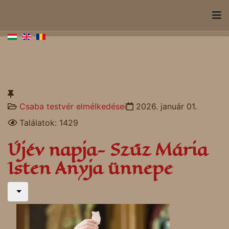
Csaba testvér elmélkedései
2026. január 01.
Találatok: 1429
Újév napja- Szűz Mária
Isten Anyja ünnepe