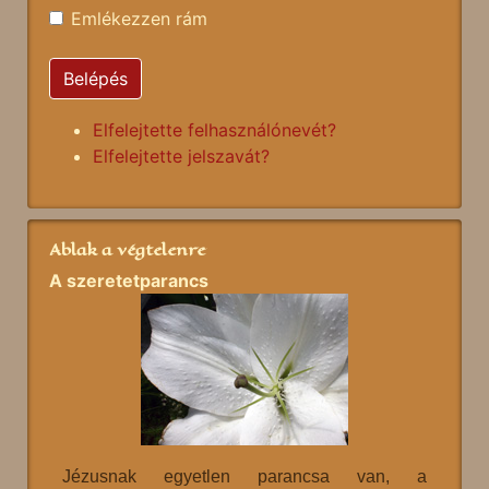
Emlékezzen rám
Belépés
Elfelejtette felhasználónevét?
Elfelejtette jelszavát?
Ablak a végtelenre
A szeretetparancs
Jézusnak egyetlen parancsa van, a