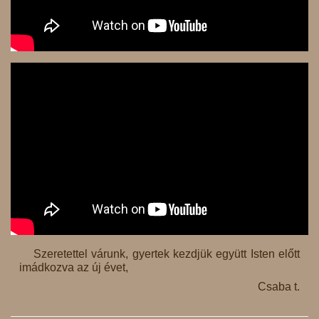
Szeretettel várunk, gyertek kezdjük együtt Isten előtt
imádkozva az új évet,
Csaba t.