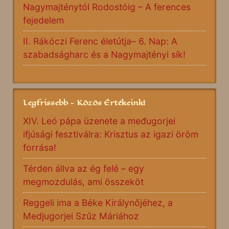
Nagymajténytól Rodostóig – A ferences
fejedelem
II. Rákóczi Ferenc életútja– 6. Nap: A
szabadságharc és a Nagymajtényi sík!
Legfrissebb - Közös Értékeink!
XIV. Leó pápa üzenete a međugorjei
ifjúsági fesztiválra: Krisztus az igazi öröm
forrása!
Térden állva az ég felé – egy
megmozdulás, ami összeköt
Reggeli ima a Béke Királynőjéhez, a
Medjugorjei Szűz Máriához