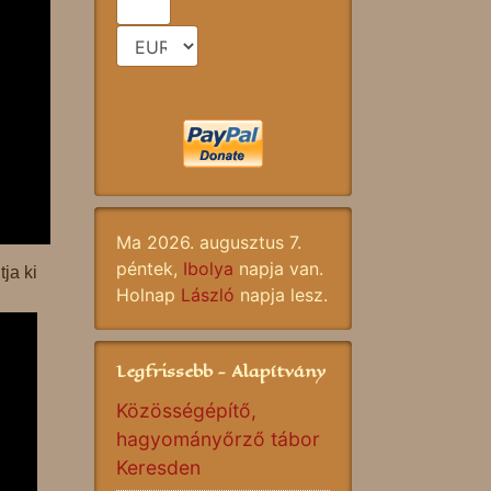
Ma 2026. augusztus 7.
péntek,
Ibolya
napja van.
ja ki
Holnap
László
napja lesz.
Legfrissebb - Alapítvány
Közösségépítő,
hagyományőrző tábor
Keresden