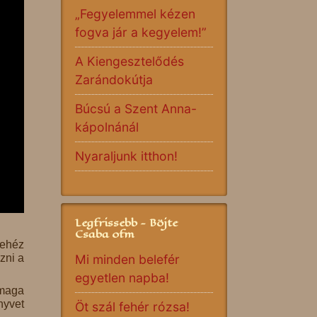
„Fegyelemmel kézen
fogva jár a kegyelem!”
A Kiengesztelődés
Zarándokútja
Búcsú a Szent Anna-
kápolnánál
Nyaraljunk itthon!
Legfrissebb - Böjte
Csaba ofm
nehéz
Mi minden belefér
zni a
egyetlen napba!
 maga
nyvet
Öt szál fehér rózsa!