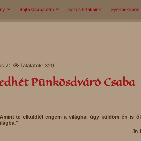
ány
Böjte Csaba ofm
Közös Értékeink
Gyermekvéde
us 20.
Találatok: 329
tedhét Pünkösdváró Csaba
Amint te elküldtél engem a világba, úgy küldöm én is ő
ilágba.”
Jn 