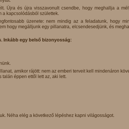
nytűt.
lt. Újra és újra visszavonult csendbe, hogy meghallja a mé
m a kapcsolódásból születtek.
legfontosabb üzenete: nem mindig az a feladatunk, hogy mi
em hogy megálljunk egy pillanatra, elcsendesedjünk, és meghal
. Inkább egy belső bizonyosság:
nnünk.
llanat, amikor rájött: nem az emberi terveit kell mindenáron köve
alán éppen ettől lett az, aki lett.
juk. Néha elég a következő lépéshez kapni világosságot.