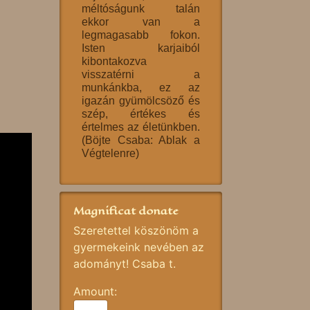
méltóságunk talán
ekkor van a
legmagasabb fokon.
Isten karjaiból
kibontakozva
visszatérni a
munkánkba, ez az
igazán gyümölcsöző és
szép, értékes és
értelmes az életünkben.
(Böjte Csaba: Ablak a
Végtelenre)
Magnificat donate
Szeretettel köszönöm a
gyermekeink nevében az
adományt! Csaba t.
Amount: