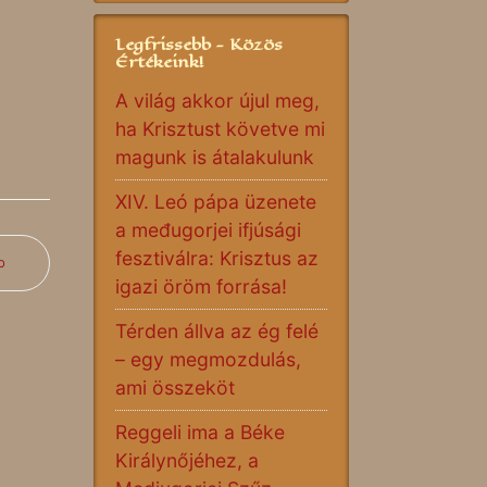
Legfrissebb - Közös
Értékeink!
A világ akkor újul meg,
ha Krisztust követve mi
magunk is átalakulunk
XIV. Leó pápa üzenete
a međugorjei ifjúsági
fesztiválra: Krisztus az
b
igazi öröm forrása!
Térden állva az ég felé
– egy megmozdulás,
ami összeköt
Reggeli ima a Béke
Királynőjéhez, a