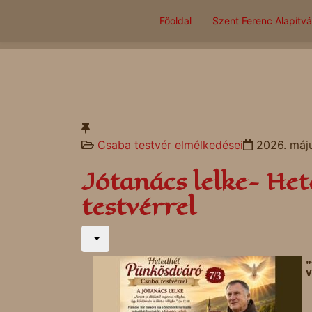
Főoldal
Szent Ferenc Alapítv
Csaba testvér elmélkedései
2026. máj
Jótanács lelke- He
testvérrel
„
v