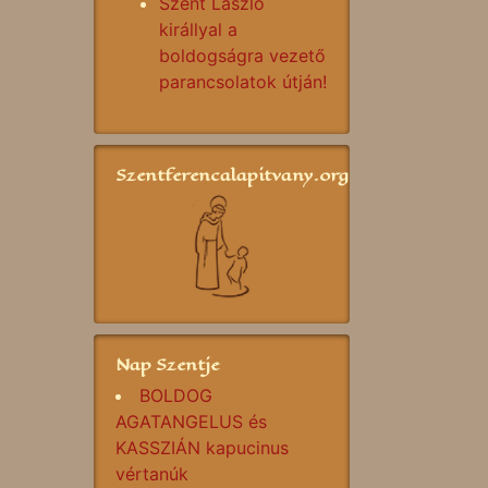
Szent László
királlyal a
boldogságra vezető
parancsolatok útján!
Szentferencalapitvany.org
Nap Szentje
BOLDOG
AGATANGELUS és
KASSZIÁN kapucinus
vértanúk