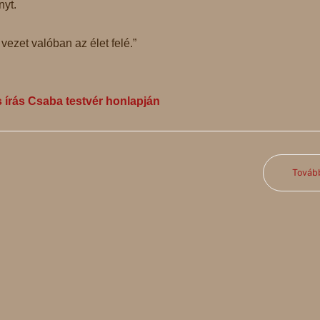
nyt.
vezet valóban az élet felé.”
s írás Csaba testvér honlapján
Továb