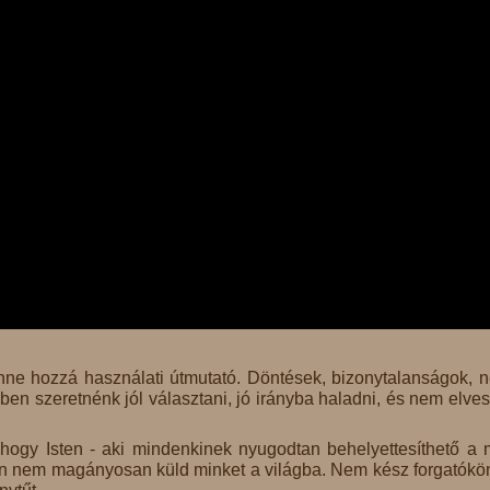
enne hozzá használati útmutató. Döntések, bizonytalanságok, 
ben szeretnénk jól választani, jó irányba haladni, és nem elves
hogy Isten - aki mindenkinek nyugodtan behelyettesíthető a
Isten nem magányosan küld minket a világba. Nem kész forgatókö