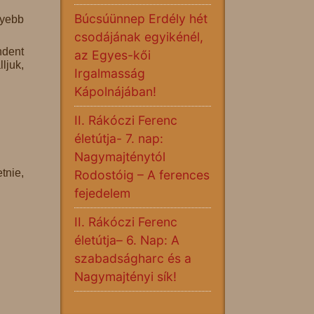
Búcsúünnep Erdély hét
lyebb
csodájának egyikénél,
ndent
az Egyes-kői
ljuk,
Irgalmasság
Kápolnájában!
II. Rákóczi Ferenc
életútja- 7. nap:
Nagymajténytól
tnie,
Rodostóig – A ferences
fejedelem
II. Rákóczi Ferenc
életútja– 6. Nap: A
szabadságharc és a
Nagymajtényi sík!