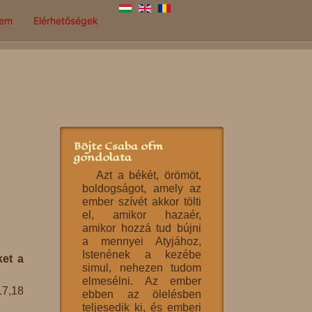
lem
Elérhetőségek
Böjte Csaba ofm
gondolata
Azt a békét, örömöt,
boldogságot, amely az
ember szívét akkor tölti
el, amikor hazaér,
amikor hozzá tud bújni
a mennyei Atyjához,
Istenének a kezébe
ket a
simul, nehezen tudom
elmesélni. Az ember
17,18
ebben az ölelésben
teljesedik ki, és emberi