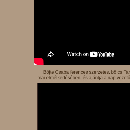
Böjte Csaba ferences szerzetes, bölcs Ta
mai elmélkedésében, és ajánlja a nap vezető 