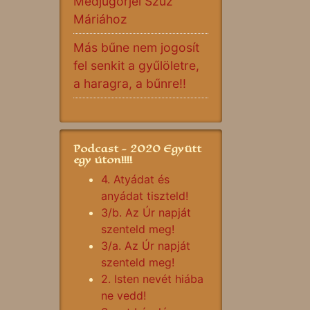
Medjugorjei Szűz
Máriához
Más bűne nem jogosít
fel senkit a gyűlöletre,
a haragra, a bűnre!!
Podcast - 2020 Együtt
egy úton!!!!
4. Atyádat és
anyádat tiszteld!
3/b. Az Úr napját
szenteld meg!
3/a. Az Úr napját
szenteld meg!
2. Isten nevét hiába
ne vedd!