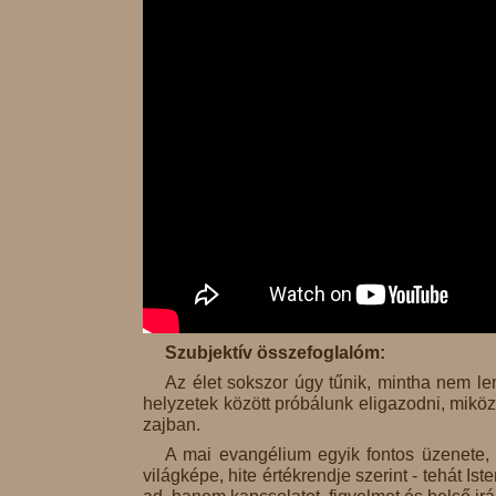
Szubjektív összefoglalóm:
Az élet sokszor úgy tűnik, mintha nem l
helyzetek között próbálunk eligazodni, miköz
zajban.
A mai evangélium egyik fontos üzenete, 
világképe, hite értékrendje szerint - tehát 