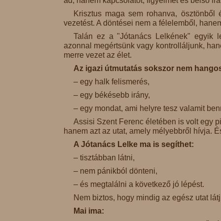
ad, hanem kapcsolatot, figyelmet és belső irá
Krisztus maga sem rohanva, ösztönből é
vezetést. A döntései nem a félelemből, hane
Talán ez a "Jótanács Lelkének" egyik 
azonnal megértsünk vagy kontrolláljunk, han
merre vezet az élet.
Az igazi útmutatás sokszor nem hangos
– egy halk felismerés,
– egy békésebb irány,
– egy mondat, ami helyre tesz valamit be
Assisi Szent Ferenc életében is volt egy pi
hanem azt az utat, amely mélyebbről hívja. És t
A Jótanács Lelke ma is segíthet:
– tisztábban látni,
– nem pánikból dönteni,
– és megtalálni a következő jó lépést.
Nem biztos, hogy mindig az egész utat lát
Mai ima: