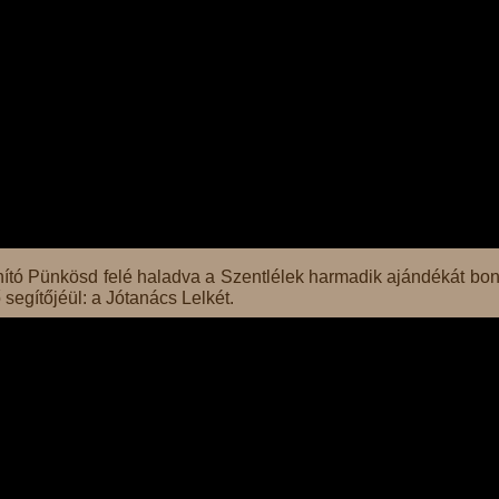
nító Pünkösd felé haladva a Szentlélek harmadik ajándékát bont
segítőjéül: a Jótanács Lelkét.