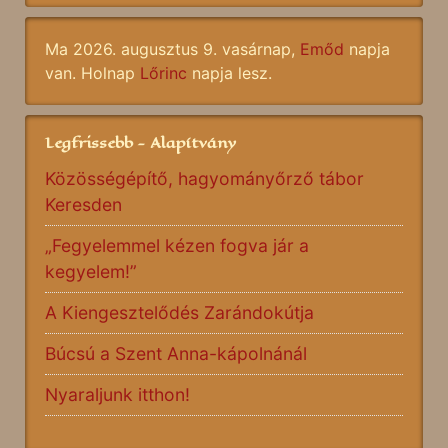
Ma 2026. augusztus 9. vasárnap,
Emőd
napja
van. Holnap
Lőrinc
napja lesz.
Legfrissebb - Alapítvány
Közösségépítő, hagyományőrző tábor
Keresden
„Fegyelemmel kézen fogva jár a
kegyelem!”
A Kiengesztelődés Zarándokútja
Búcsú a Szent Anna-kápolnánál
Nyaraljunk itthon!