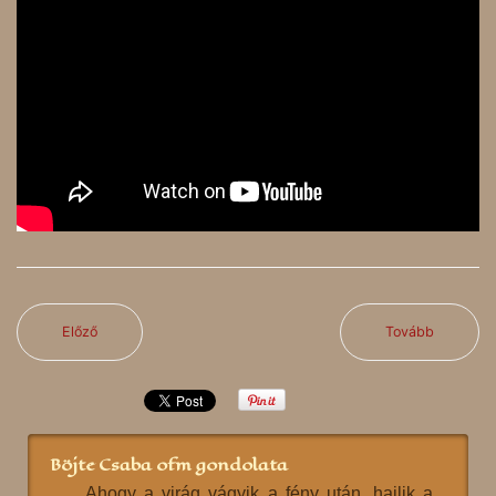
Előző
Tovább
Böjte Csaba ofm gondolata
Ahogy a virág vágyik a fény után, hajlik a