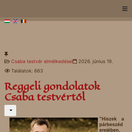
Csaba testvér elmélkedései
2026. június 19.
Találatok: 663
Reggeli gondolatok
Csaba testvértől
"Hiszek a
párbeszéd
erejében,