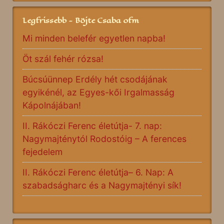
Legfrissebb - Böjte Csaba ofm
Mi minden belefér egyetlen napba!
Öt szál fehér rózsa!
Búcsúünnep Erdély hét csodájának
egyikénél, az Egyes-kői Irgalmasság
Kápolnájában!
II. Rákóczi Ferenc életútja- 7. nap:
Nagymajténytól Rodostóig – A ferences
fejedelem
II. Rákóczi Ferenc életútja– 6. Nap: A
szabadságharc és a Nagymajtényi sík!