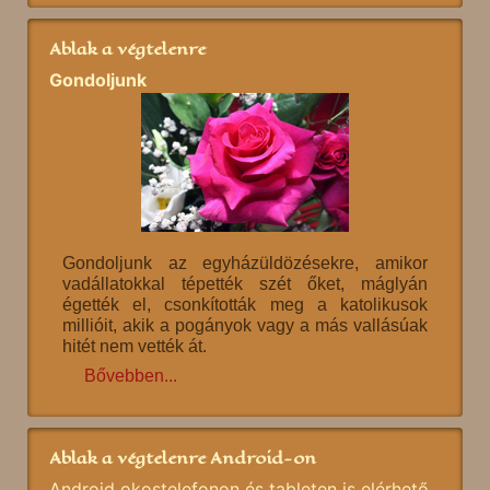
Ablak a végtelenre
Gondoljunk
Gondoljunk az egyházüldözésekre, amikor
vadállatokkal tépették szét őket, máglyán
égették el, csonkították meg a katolikusok
millióit, akik a pogányok vagy a más vallásúak
hitét nem vették át.
Bővebben...
Ablak a végtelenre Android-on
Android okostelefonon és tableten is elérhető