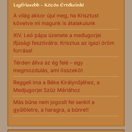
Legfrissebb - Közös Értékeink!
A világ akkor újul meg, ha Krisztust
követve mi magunk is átalakulunk
XIV. Leó pápa üzenete a međugorjei
ifjúsági fesztiválra: Krisztus az igazi öröm
forrása!
Térden állva az ég felé – egy
megmozdulás, ami összeköt
Reggeli ima a Béke Királynőjéhez, a
Medjugorjei Szűz Máriához
Más bűne nem jogosít fel senkit a
gyűlöletre, a haragra, a bűnre!!