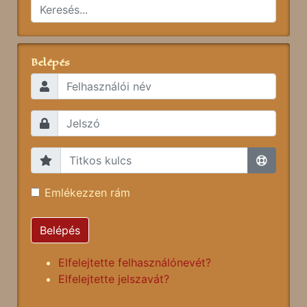
Belépés
Emlékezzen rám
Belépés
Elfelejtette felhasználónevét?
Elfelejtette jelszavát?