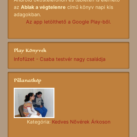
az
Ablak a végtelenre
című könyv napi kis
adagokban.
Az app letölthető a Google Play-ből.
Play Könyvek
Infofüzet - Csaba testvér nagy családja
Pillanatkép
Kategória:
Kedves Nõvérek Árkoson