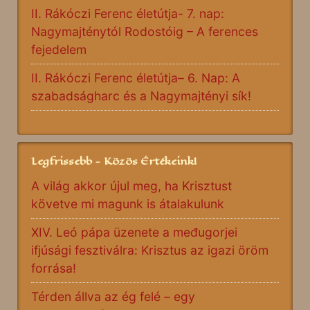
II. Rákóczi Ferenc életútja- 7. nap:
Nagymajténytól Rodostóig – A ferences
fejedelem
II. Rákóczi Ferenc életútja– 6. Nap: A
szabadságharc és a Nagymajtényi sík!
Legfrissebb - Közös Értékeink!
A világ akkor újul meg, ha Krisztust
követve mi magunk is átalakulunk
XIV. Leó pápa üzenete a međugorjei
ifjúsági fesztiválra: Krisztus az igazi öröm
forrása!
Térden állva az ég felé – egy