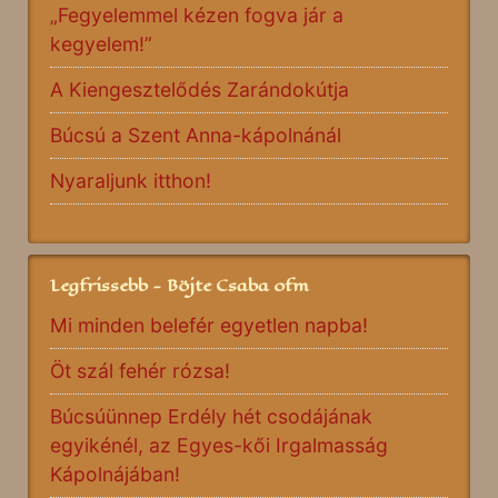
„Fegyelemmel kézen fogva jár a
kegyelem!”
A Kiengesztelődés Zarándokútja
Búcsú a Szent Anna-kápolnánál
Nyaraljunk itthon!
Legfrissebb - Böjte Csaba ofm
Mi minden belefér egyetlen napba!
Öt szál fehér rózsa!
Búcsúünnep Erdély hét csodájának
egyikénél, az Egyes-kői Irgalmasság
Kápolnájában!