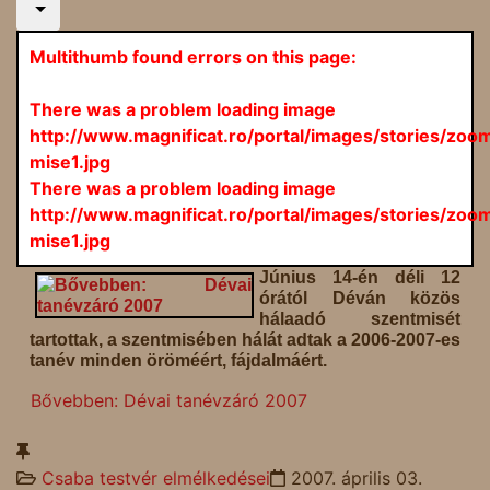
Multithumb found errors on this page:
There was a problem loading image
http://www.magnificat.ro/portal/images/stories/zo
mise1.jpg
There was a problem loading image
http://www.magnificat.ro/portal/images/stories/zo
mise1.jpg
Június 14-én déli 12
órától Déván közös
hálaadó szentmisét
tartottak, a szentmisében hálát adtak a 2006-2007-es
tanév minden öröméért, fájdalmáért.
Bővebben: Dévai tanévzáró 2007
Csaba testvér elmélkedései
2007. április 03.