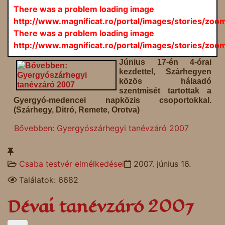
There was a problem loading image
http://www.magnificat.ro/portal/images/stories/z
There was a problem loading image
http://www.magnificat.ro/portal/images/stories/z
Június 17-én 4-órai
kezdettel, Szárhegyen
közös hálaadó
szentmisét tartottak a
Gyergyó-medencei napközis csoportokkal.
(Szárhegy, Ditró, Remete, Orotva)
Bővebben: Gyergyószárhegyi tanévzáró 2007
Csaba testvér elmélkedései
2007. június 16.
Találatok: 6682
Dévai tanévzáró 2007