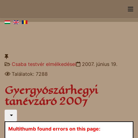
Csaba testvér elmélkedései
2007. június 19.
Találatok: 7288
Gyergyószárhegyi
tanévzáró 2007
Multithumb found errors on this page: