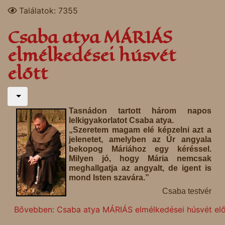
Találatok: 7355
Csaba atya MÁRIÁS
elmélkedései húsvét
előtt
Tasnádon tartott három napos
lelkigyakorlatot Csaba atya.
„Szeretem magam elé képzelni azt a
jelenetet, amelyben az Úr angyala
bekopog Máriához egy kéréssel.
Milyen jó, hogy Mária nemcsak
meghallgatja az angyalt, de igent is
mond Isten szavára.”
Csaba testvér
Bővebben: Csaba atya MÁRIÁS elmélkedései húsvét elő