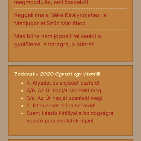
megmozdulás, ami összeköt
Reggeli ima a Béke Királynőjéhez, a
Medjugorjei Szűz Máriához
Más bűne nem jogosít fel senkit a
gyűlöletre, a haragra, a bűnre!!
Podcast - 2020 Együtt egy úton!!!!
4. Atyádat és anyádat tiszteld!
3/b. Az Úr napját szenteld meg!
3/a. Az Úr napját szenteld meg!
2. Isten nevét hiába ne vedd!
Szent László királlyal a boldogságra
vezető parancsolatok útján!