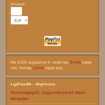
Amount:
Ma 2026. augusztus 9. vasárnap,
Emőd
napja
van. Holnap
Lőrinc
napja lesz.
Legfrissebb - Alapítvány
Közösségépítő, hagyományőrző tábor
Keresden