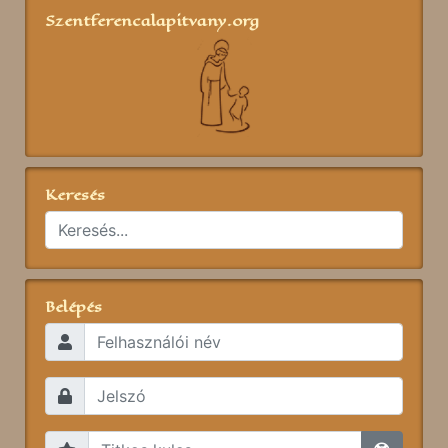
Szentferencalapitvany.org
Keresés
Belépés