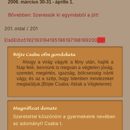
2006. március 30-31 - április 1.
Bővebben: Szeressük ki egymásból a jót!
201. oldal / 201
Első
Előző
192
193
194
195
196
197
198
199
200
201
Böjte Csaba ofm gondolata
Ahogy a virág vágyik a fény után, hajlik a
Nap felé, bennünk is megvan a végtelen jóság,
szeretet, megértés, igazság, bölcsesség iránti
vágy, és az a szép, hogy Istenben mindezeket
megtaláljuk.(Böjte Csaba: Ablak a Végtelenre)
Magnificat donate
Szeretettel köszönöm a gyermekeink nevében
az adományt! Csaba t.