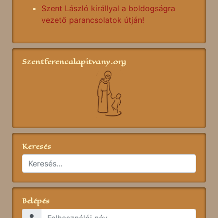
Szent László királlyal a boldogságra
vezető parancsolatok útján!
Szentferencalapitvany.org
Keresés
Belépés