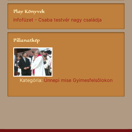
Play Könyvek
Infofüzet - Csaba testvér nagy családja
Pillanatkép
Kategória:
Ünnepi mise Gyimesfelsõlokon