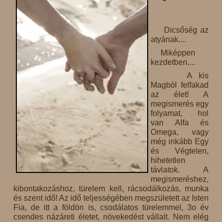
Dicsőség az
atyának....
Miképpen
kezdetben....
A kis
Magból felfakad
az élet! A
megismerés egy
folyamat, hol
van Alfa és
Omega, vagy
még inkább Egy
és Végtelen,
hihetetlen
távlatok. A
megismeréshez,
kibontakozáshoz, türelem kell, rácsodálkozás, munka
és szent idő! Az idő teljességében megszületett az Isten
Fia, de itt a földön is, csodálatos türelemmel, 3o év
csendes názáreti életet, növekedést vállalt. Nem elég