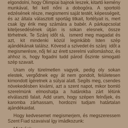
elgondolni, hogy Olimpiai bajnok leszek, kitartó kemény
munkával, fel kell nőni a dobogóra. A sportoló
edzésének része, megismerni saját testét, képességeit,
és az általa választott sportág titkait, fortélyait is, mert
csak így érik meg számára a babér. A párkapcsolat
kiteljesedésének útján is sokan elesnek, össze
törhetnek. Te Szánj időt rá, ismerd meg magadat és
azt, kit mindenki közül leginkább Isten szép
ajándékának találsz. Kövesd a szívedet és szánj időt a
megismerésre, nőj fel az érett szerelmi vallomáshoz, és
ahhoz is, hogy fogadni tudd párod őszinte simogató
szép szavait.
Uram oly türelmetlen vagyok, pedig oly sokan
elestek, vergődnek egy át nem gondolt, felületesen
kimondott ígéretnek a súlyai alatt. Segíts meg, csendes
növekedésben kivárni, azt a szent napot, mikor bomló
szerelmünk elmoshatja a határokba zárt létünk
elválasztó falait. Add uram, hogy szépen felnőjek, és
karomba zárhassam, hordozni tudjam határtalan
ajándékaidat.
Hogy kedvesemet megismerjem, és megszeressem
Szent Fiad szavaival így imádkozunk: