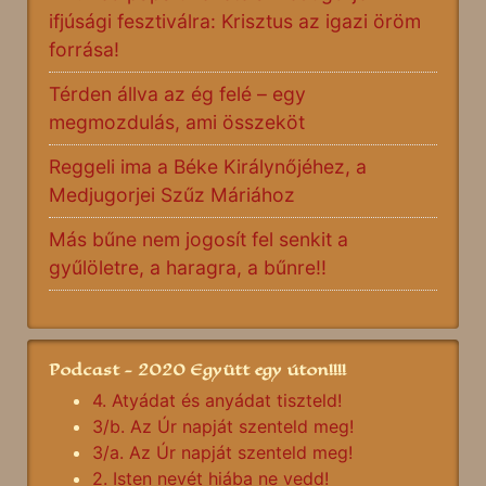
ifjúsági fesztiválra: Krisztus az igazi öröm
forrása!
Térden állva az ég felé – egy
megmozdulás, ami összeköt
Reggeli ima a Béke Királynőjéhez, a
Medjugorjei Szűz Máriához
Más bűne nem jogosít fel senkit a
gyűlöletre, a haragra, a bűnre!!
Podcast - 2020 Együtt egy úton!!!!
4. Atyádat és anyádat tiszteld!
3/b. Az Úr napját szenteld meg!
3/a. Az Úr napját szenteld meg!
2. Isten nevét hiába ne vedd!