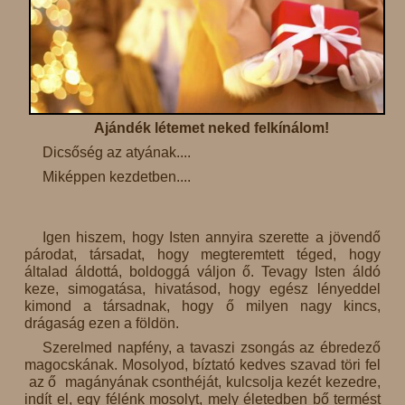
Ajándék létemet neked felkínálom!
Dicsőség az atyának....
Miképpen kezdetben....
Igen hiszem, hogy Isten annyira szerette a jövendő
párodat, társadat, hogy megteremtett téged, hogy
általad áldottá, boldoggá váljon ő. Tevagy Isten áldó
keze, simogatása, hivatásod, hogy egész lényeddel
kimond a társadnak, hogy ő milyen nagy kincs,
drágaság ezen a földön.
Szerelmed napfény, a tavaszi zsongás az ébredező
magocskának. Mosolyod, bíztató kedves szavad töri fel
az ő magányának csonthéját, kulcsolja kezét kezedre,
indít el, egy félénk mosolyt, mely életedben bő termést