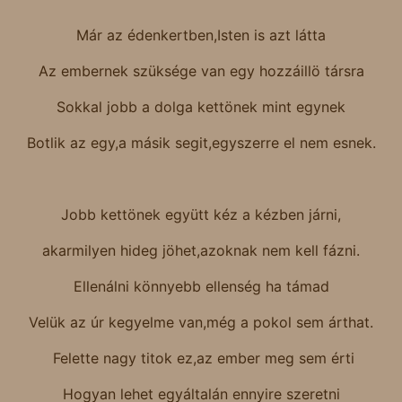
Már az édenkertben,Isten is azt látta
Az embernek szüksége van egy hozzáillö társra
Sokkal jobb a dolga kettönek mint egynek
Botlik az egy,a másik segit,egyszerre el nem esnek.
Jobb kettönek együtt kéz a kézben járni,
akarmilyen hideg jöhet,azoknak nem kell fázni.
Ellenálni könnyebb ellenség ha támad
Velük az úr kegyelme van,még a pokol sem árthat.
Felette nagy titok ez,az ember meg sem érti
Hogyan lehet egyáltalán ennyire szeretni