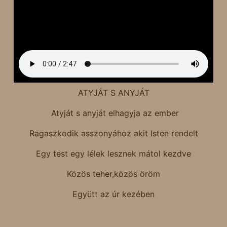
ATYJÁT S ANYJÁT
Atyját s anyját elhagyja az ember
Ragaszkodik asszonyához akit Isten rendelt
Egy test egy lélek lesznek mátol kezdve
Közös teher,közös öröm
Együtt az úr kezében