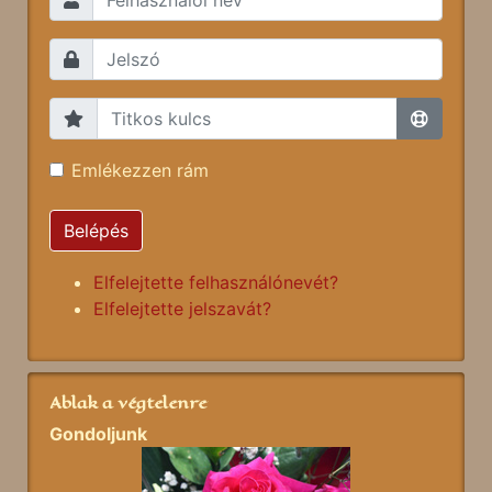
Emlékezzen rám
Belépés
Elfelejtette felhasználónevét?
Elfelejtette jelszavát?
Ablak a végtelenre
Gondoljunk