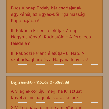
Búcsúünnep Erdély hét csodájának
egyikénél, az Egyes-kői Irgalmasság
Kápolnájában!
II. Rákóczi Ferenc életútja- 7. nap:
Nagymajténytól Rodostóig – A ferences
fejedelem
II. Rákóczi Ferenc életútja– 6. Nap: A
szabadságharc és a Nagymajtényi sík!
Legfrissebb - Közös Értékeink!
A világ akkor újul meg, ha Krisztust
követve mi magunk is átalakulunk
XIV. Leó pápa üzenete a međugorjei