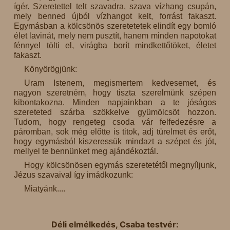
ígér. Szeretettel telt szavadra, szava vízhang csupán,
mely benned újból vízhangot kelt, forrást fakaszt.
Egymásban a kölcsönös szeretetetek elindít egy bomló
élet lavinát, mely nem pusztít, hanem minden napotokat
fénnyel tölti el, virágba borít mindkettőtöket, életet
fakaszt.
Könyörögjünk:
Uram Istenem, megismertem kedvesemet, és
nagyon szeretném, hogy tiszta szerelmünk szépen
kibontakozna. Minden napjainkban a te jóságos
szereteted szárba szökkelve gyümölcsöt hozzon.
Tudom, hogy rengeteg csoda vár felfedezésre a
páromban, sok még előtte is titok, adj türelmet és erőt,
hogy egymásból kiszeressük mindazt a szépet és jót,
mellyel te bennünket meg ajándékoztál.
Hogy kölcsönösen egymás szeretetétől megnyíljunk,
Jézus szavaival így imádkozunk:
Miatyánk....
Déli elmélkedés, Csaba testvér: