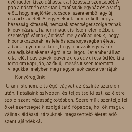
gyöngéden kiszolgáltassák a házasság szentségét. A
pap a násznép csak tanú, tanúsítják egyház és a világ
előtt, hogy megtörtént a csoda, szerelemből egy új
család született. A jegyeseknek tudniuk kell, hogy a
házasság kötésnél, nemcsak szentséget szolgáltatnak
ki egymásnak, hanem maguk is Isten jelenlétében,
szentségé vállnak, áldássá, mely erőt ad nekik, hogy
kibontakozzanak, és felelős apa anyaságban életet
adjanak gyermekeiknek, hogy lehozzák egymásért,
családjukért akár az égről a csillagot. Két ember áll az
oltár elé, hogy egyek legyenek, és egy új család lép ki a
templom kapuján, az ők új, mesés frissen teremtett
világukba, melyben még nagyon sok csoda vár rájuk.
Könyörögjünk:
Uram Istenem, olts égő vágyat az őszinte szerelem
után, fiataljaink szívében, és teljesítsd ki azt, az életre
szóló szent házasságkötésben. Szerelmük szentelje fel
őket szentséget kiszolgáltató főpappá, hol ők maguk
vállnak áldássá, társuknak megszentelő életet adó
szent ajándékká.