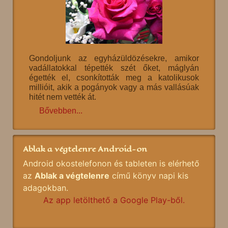
Gondoljunk az egyházüldözésekre, amikor
vadállatokkal tépették szét őket, máglyán
égették el, csonkították meg a katolikusok
millióit, akik a pogányok vagy a más vallásúak
hitét nem vették át.
Bővebben...
Ablak a végtelenre Android-on
Android okostelefonon és tableten is elérhető
az
Ablak a végtelenre
című könyv napi kis
adagokban.
Az app letölthető a Google Play-ből.