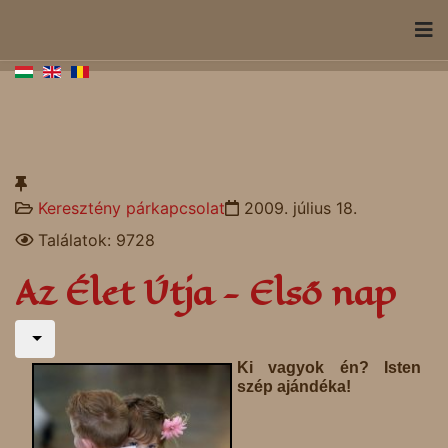
Keresztény párkapcsolat
2009. július 18.
Találatok: 9728
Az Élet Útja - Első nap
Ki vagyok én? Isten
szép ajándéka!