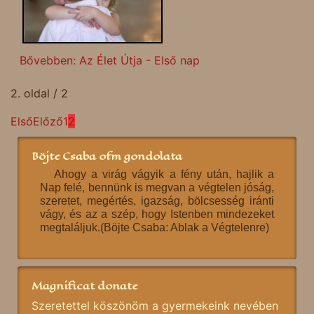
Bővebben: Az Élet Útja - Első nap
2. oldal / 2
Első
Előző
1
2
Böjte Csaba ofm gondolata
Ahogy a virág vágyik a fény után, hajlik a
Nap felé, bennünk is megvan a végtelen jóság,
szeretet, megértés, igazság, bölcsesség iránti
vágy, és az a szép, hogy Istenben mindezeket
megtaláljuk.(Böjte Csaba: Ablak a Végtelenre)
Magnificat donate
Szeretettel köszönöm a gyermekeink nevében