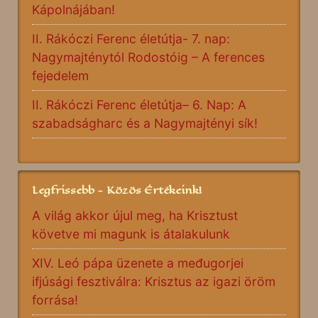
Kápolnájában!
II. Rákóczi Ferenc életútja- 7. nap:
Nagymajténytól Rodostóig – A ferences
fejedelem
II. Rákóczi Ferenc életútja– 6. Nap: A
szabadságharc és a Nagymajtényi sík!
Legfrissebb - Közös Értékeink!
A világ akkor újul meg, ha Krisztust
követve mi magunk is átalakulunk
XIV. Leó pápa üzenete a međugorjei
ifjúsági fesztiválra: Krisztus az igazi öröm
forrása!