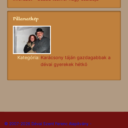
Pillanatkép
Kategória:
Karácsony táján gazdagabbak a
dévai gyerekek hétkö
© 2007-2026 Dévai Szent Ferenc Alapítvány -