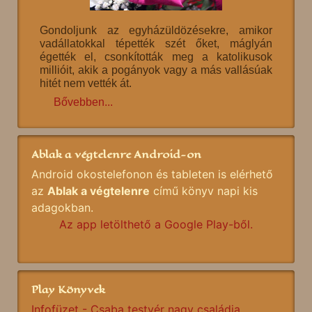
Gondoljunk az egyházüldözésekre, amikor
vadállatokkal tépették szét őket, máglyán
égették el, csonkították meg a katolikusok
millióit, akik a pogányok vagy a más vallásúak
hitét nem vették át.
Bővebben...
Ablak a végtelenre Android-on
Android okostelefonon és tableten is elérhető
az
Ablak a végtelenre
című könyv napi kis
adagokban.
Az app letölthető a Google Play-ből.
Play Könyvek
Infofüzet - Csaba testvér nagy családja