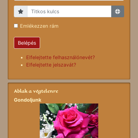
Emlékezzen rám
Belépés
Elfelejtette felhasználónevét?
Elfelejtette jelszavát?
Ablak a végtelenre
Gondoljunk