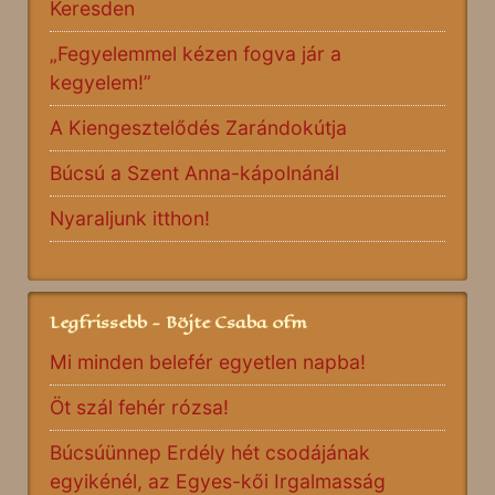
Keresden
„Fegyelemmel kézen fogva jár a
kegyelem!”
A Kiengesztelődés Zarándokútja
Búcsú a Szent Anna-kápolnánál
Nyaraljunk itthon!
Legfrissebb - Böjte Csaba ofm
Mi minden belefér egyetlen napba!
Öt szál fehér rózsa!
Búcsúünnep Erdély hét csodájának
egyikénél, az Egyes-kői Irgalmasság