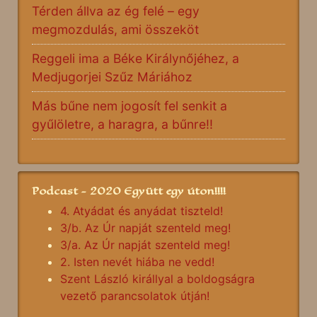
Térden állva az ég felé – egy
megmozdulás, ami összeköt
Reggeli ima a Béke Királynőjéhez, a
Medjugorjei Szűz Máriához
Más bűne nem jogosít fel senkit a
gyűlöletre, a haragra, a bűnre!!
Podcast - 2020 Együtt egy úton!!!!
4. Atyádat és anyádat tiszteld!
3/b. Az Úr napját szenteld meg!
3/a. Az Úr napját szenteld meg!
2. Isten nevét hiába ne vedd!
Szent László királlyal a boldogságra
vezető parancsolatok útján!