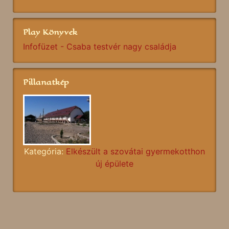
Play Könyvek
Infofüzet - Csaba testvér nagy családja
Pillanatkép
Kategória:
Elkészült a szovátai gyermekotthon
új épülete