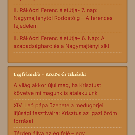
II. Rákóczi Ferenc életútja- 7. nap:
Nagymajténytól Rodostóig – A ferences
fejedelem
II. Rákóczi Ferenc életútja– 6. Nap: A
szabadságharc és a Nagymajtényi sík!
Legfrissebb - Közös Értékeink!
A világ akkor újul meg, ha Krisztust
követve mi magunk is átalakulunk
XIV. Leó pápa üzenete a međugorjei
ifjúsági fesztiválra: Krisztus az igazi öröm
forrása!
Térden állva az ég felé – egy