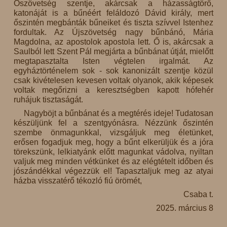
Ószövetség szentje, akárcsak a házasságtörő,
katonáját is a bűnéért feláldozó Dávid király, mert
őszintén megbánták bűneiket és tiszta szívvel Istenhez
fordultak. Az Újszövetség nagy bűnbánó, Mária
Magdolna, az apostolok apostola lett. Ő is, akárcsak a
Saulból lett Szent Pál megjárta a bűnbánat útját, mielőtt
megtapasztalta Isten végtelen irgalmát. Az
egyháztörténelem sok - sok kanonizált szentje közül
csak kivételesen kevesen voltak olyanok, akik képesek
voltak megőrizni a keresztségben kapott hófehér
ruhájuk tisztaságát.
Nagyböjt a bűnbánat és a megtérés ideje! Tudatosan
készüljünk fel a szentgyónásra. Nézzünk őszintén
szembe önmagunkkal, vizsgáljuk meg életünket,
erősen fogadjuk meg, hogy a bűnt elkerüljük és a jóra
törekszünk, lelkiatyánk előtt magunkat vádolva, nyiltan
valjuk meg minden vétkünket és az elégtételt időben és
jószándékkal végezzük el! Tapasztaljuk meg az atyai
házba visszatérő tékozló fiú örömét,
Csaba t.
2025. március 8