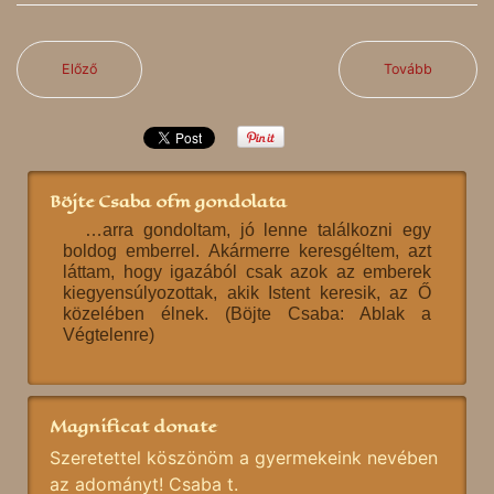
Előző
Tovább
Böjte Csaba ofm gondolata
…arra gondoltam, jó lenne találkozni egy
boldog emberrel. Akármerre keresgéltem, azt
láttam, hogy igazából csak azok az emberek
kiegyensúlyozottak, akik Istent keresik, az Ő
közelében élnek. (Böjte Csaba: Ablak a
Végtelenre)
Magnificat donate
Szeretettel köszönöm a gyermekeink nevében
az adományt! Csaba t.