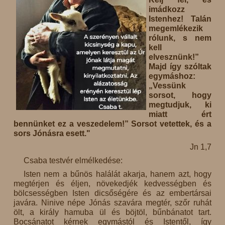
imádkozz
Istenhez! Talán
megemlékezik
rólunk, s nem
kell
elvesznünk!”
Majd így szóltak
egymáshoz:
„Vessünk
sorsot, hogy
megtudjuk, ki
miatt ért
bennünket ez a veszedelem!” Sorsot vetettek, és a
sors Jónásra esett."
Jn 1,7
Csaba testvér elmélkedése:
Isten nem a bűnös halálát akarja, hanem azt, hogy
megtérjen és éljen, növekedjék kedvességben és
bölcsességben Isten dicsőségére és az embertársai
javára. Ninive népe Jónás szavára megtér, szőr ruhát
ölt, a király hamuba ül és böjtöl, bűnbánatot tart.
Bocsánatot kérnek egymástól és Istentől, így