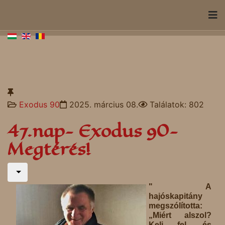
Exodus 90
2025. március 08.
Találatok: 802
47.nap- Exodus 90-
Megtérés!
" A
hajóskapitány
megszólította:
„Miért alszol?
Kelj fel, és