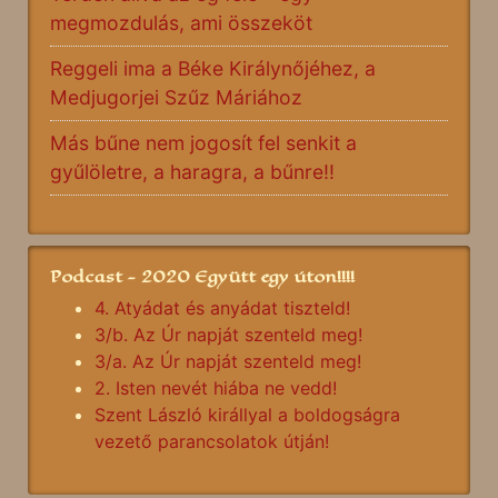
megmozdulás, ami összeköt
Reggeli ima a Béke Királynőjéhez, a
Medjugorjei Szűz Máriához
Más bűne nem jogosít fel senkit a
gyűlöletre, a haragra, a bűnre!!
Podcast - 2020 Együtt egy úton!!!!
4. Atyádat és anyádat tiszteld!
3/b. Az Úr napját szenteld meg!
3/a. Az Úr napját szenteld meg!
2. Isten nevét hiába ne vedd!
Szent László királlyal a boldogságra
vezető parancsolatok útján!