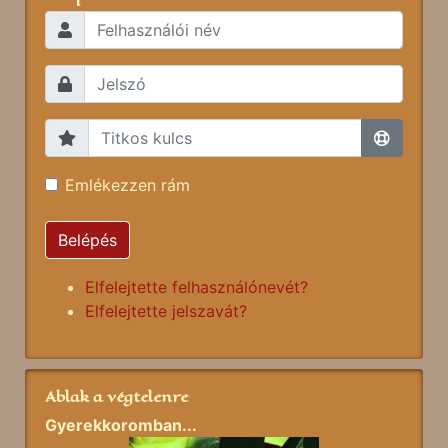
Emlékezzen rám
Belépés
Elfelejtette felhasználónevét?
Elfelejtette jelszavát?
Ablak a végtelenre
Gyerekkoromban...