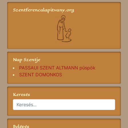
Szentferencalapitvany.org
Nap Szentje
PASSAUI SZENT ALTMANN püspök
SZENT DOMONKOS
Keresés
Belépés