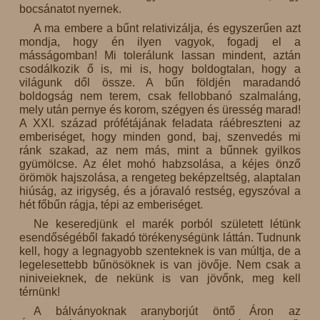
bocsánatot nyernek.
A ma embere a bűnt relativizálja, és egyszerűen azt
mondja, hogy én ilyen vagyok, fogadj el a
másságomban! Mi tolerálunk lassan mindent, aztán
csodálkozik ő is, mi is, hogy boldogtalan, hogy a
világunk dől össze. A bűn földjén maradandó
boldogság nem terem, csak fellobbanó szalmaláng,
mely után pernye és korom, szégyen és üresség marad!
A XXI. század prófétájának feladata ráébreszteni az
emberiséget, hogy minden gond, baj, szenvedés mi
ránk szakad, az nem más, mint a bűnnek gyilkos
gyümölcse. Az élet mohó habzsolása, a kéjes önző
örömök hajszolása, a rengeteg beképzeltség, alaptalan
hiúság, az irigység, és a jóravaló restség, egyszóval a
hét főbűn rágja, tépi az emberiséget.
Ne keseredjünk el marék porból született létünk
esendőségéből fakadó törékenységünk láttán. Tudnunk
kell, hogy a legnagyobb szenteknek is van múltja, de a
legelesettebb bűnösöknek is van jövője. Nem csak a
niniveieknek, de nekünk is van jövőnk, meg kell
térnünk!
A bálványoknak aranyborjút öntő Áron az