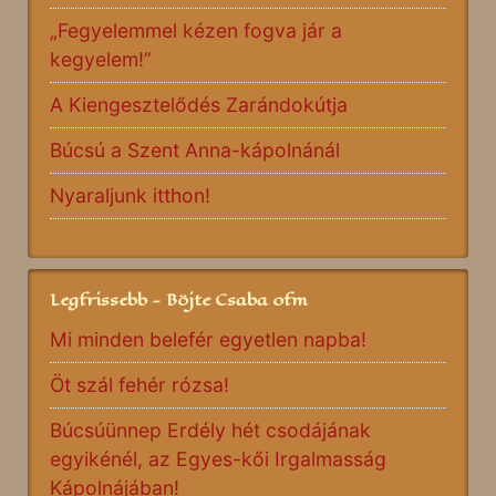
„Fegyelemmel kézen fogva jár a
kegyelem!”
A Kiengesztelődés Zarándokútja
Búcsú a Szent Anna-kápolnánál
Nyaraljunk itthon!
Legfrissebb - Böjte Csaba ofm
Mi minden belefér egyetlen napba!
Öt szál fehér rózsa!
Búcsúünnep Erdély hét csodájának
egyikénél, az Egyes-kői Irgalmasság
Kápolnájában!