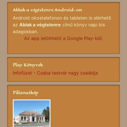
Ablak a végtelenre Android-on
Android okostelefonon és tableten is elérhető
az
Ablak a végtelenre
című könyv napi kis
adagokban.
Az app letölthető a Google Play-ből.
Play Könyvek
Infofüzet - Csaba testvér nagy családja
Pillanatkép