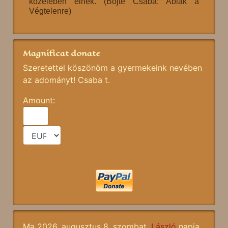
közelében élnek. (Böjte Csaba: Ablak a
Végtelenre)
Magnificat donate
Szeretettel köszönöm a gyermekeink nevében
az adományt! Csaba t.
Amount:
Ma 2026. augusztus 8. szombat,
László
napja