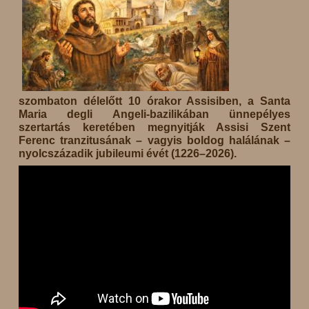
szombaton délelőtt 10 órakor Assisiben, a Santa
Maria degli Angeli-bazilikában ünnepélyes
szertartás keretében megnyitják Assisi Szent
Ferenc tranzitusának – vagyis boldog halálának –
nyolcszázadik jubileumi évét (1226–2026).