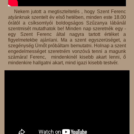
Nekem jutott a megtiszteltetés , hogy Szent Ferenc
atyánknak szentelt év első hetében, minden este 18.00
órától a csíksomlyói boldogságos Szűzanya lábánál
szentmisét mutathatok be! Minden nap szeretnék egy -
egy Szent Ferenc által nagyra tartott értéket a
figyelmetekbe ajánlani. Ma a szent egyszerüséget, a
szegénység Úrnőt próbáltam bemutatni. Holnap a szent
engedelmességet szeretném vonzóvá tenni a magunk
számára! Ferenc, mindenkinél kisebb akart lenni, ő
mindenkire hallgatni akart, mind igazi kisebb testvér.