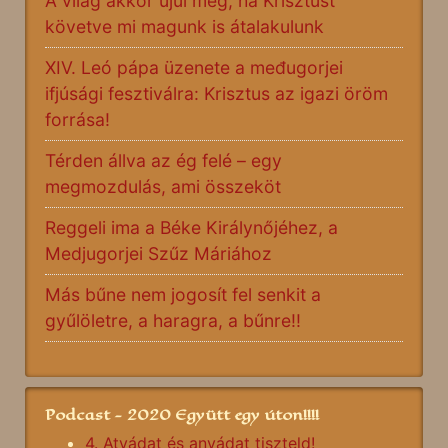
A világ akkor újul meg, ha Krisztust
követve mi magunk is átalakulunk
XIV. Leó pápa üzenete a međugorjei
ifjúsági fesztiválra: Krisztus az igazi öröm
forrása!
Térden állva az ég felé – egy
megmozdulás, ami összeköt
Reggeli ima a Béke Királynőjéhez, a
Medjugorjei Szűz Máriához
Más bűne nem jogosít fel senkit a
gyűlöletre, a haragra, a bűnre!!
Podcast - 2020 Együtt egy úton!!!!
4. Atyádat és anyádat tiszteld!