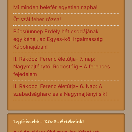
Mi minden belefér egyetlen napba!
Öt szál fehér rózsa!
Búcsúünnep Erdély hét csodájának
egyikénél, az Egyes-kői Irgalmasság
Kápolnájában!
II. Rákóczi Ferenc életútja- 7. nap:
Nagymajténytól Rodostóig – A ferences
fejedelem
II. Rákóczi Ferenc életútja– 6. Nap: A
szabadságharc és a Nagymajtényi sík!
Legfrissebb - Közös Értékeink!