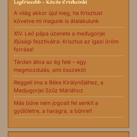
Legfrissebb - Közös Értékeink!
A világ akkor újul meg, ha Krisztust
követve mi magunk is átalakulunk
XIV. Leó pápa üzenete a međugorjei
ifjúsági fesztiválra: Krisztus az igazi öröm
forrása!
Térden állva az ég felé – egy
megmozdulás, ami összeköt
Reggeli ima a Béke Királynőjéhez, a
Medjugorjei Szűz Máriához
Más bűne nem jogosít fel senkit a
gyűlöletre, a haragra, a bűnre!!