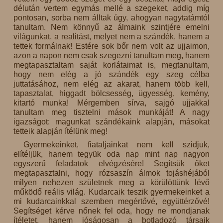
délután vertem egymás mellé a szegeket, addig míg
pontosan, sorba nem álltak úgy, ahogyan nagytatámtól
tanultam. Nem könnyű az álmaink szintjére emelni
világunkat, a realitást, melyet nem a szándék, hanem a
tettek formálnak! Estére sok bőr nem volt az ujjaimon,
azon a napon nem csak szegezni tanultam meg, hanem
megtapasztaltam saját korlátaimat is, megtanultam,
hogy nem elég a jó szándék egy szeg célba
juttatásához, nem elég az akarat, hanem több kell,
tapasztalat, higgadt bölcsesség, ügyesség, kemény,
kitartó munka! Mérgemben sírva, sajgó ujjakkal
tanultam meg tisztelni mások munkáját! A nagy
igazságot: magunkat szándékaink alapján, másokat
tetteik alapján ítélünk meg!
Gyermekeinket, fiataljainkat nem kell szidjuk,
elítéljük, hanem tegyük oda nap mint nap nagyon
egyszerű feladatok elvégzésére! Segítsük őket
megtapasztalni, hogy rózsaszín álmok tojáshéjából
milyen nehezen születnek meg a körülöttünk lévő
működő reális világ. Kudarcaik teszik gyermekeinket a
mi kudarcainkkal szemben megértővé, együttérzővé!
Segítséget kérve nőnek fel oda, hogy ne mondjanak
ítéletet, hanem jóságosan a botladozó társaik