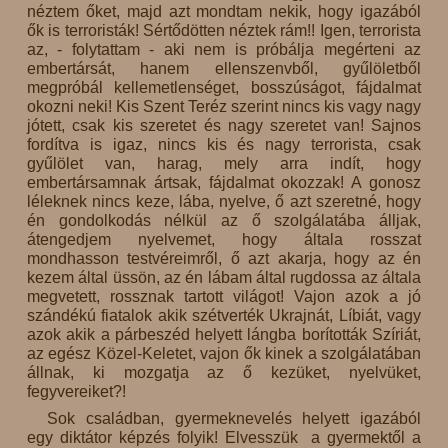
néztem őket, majd azt mondtam nekik, hogy igazából
ők is terroristák! Sértődötten néztek rám!! Igen, terrorista
az, - folytattam - aki nem is próbálja megérteni az
embertársát, hanem ellenszenvből, gyűlöletből
megpróbál kellemetlenséget, bosszúságot, fájdalmat
okozni neki! Kis Szent Teréz szerint nincs kis vagy nagy
jótett, csak kis szeretet és nagy szeretet van! Sajnos
fordítva is igaz, nincs kis és nagy terrorista, csak
gyűlölet van, harag, mely arra indít, hogy
embertársamnak ártsak, fájdalmat okozzak! A gonosz
léleknek nincs keze, lába, nyelve, ő azt szeretné, hogy
én gondolkodás nélkül az ő szolgálatába álljak,
átengedjem nyelvemet, hogy általa rosszat
mondhasson testvéreimről, ő azt akarja, hogy az én
kezem által üssön, az én lábam által rugdossa az általa
megvetett, rossznak tartott világot! Vajon azok a jó
szándékú fiatalok akik szétverték Ukrajnát, Líbiát, vagy
azok akik a párbeszéd helyett lángba borították Szíriát,
az egész Közel-Keletet, vajon ők kinek a szolgálatában
állnak, ki mozgatja az ő kezüket, nyelvüket,
fegyvereiket?!
Sok családban, gyermeknevelés helyett igazából
egy diktátor képzés folyik! Elvesszük a gyermektől a