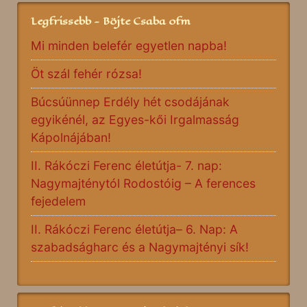
Legfrissebb - Böjte Csaba ofm
Mi minden belefér egyetlen napba!
Öt szál fehér rózsa!
Búcsúünnep Erdély hét csodájának
egyikénél, az Egyes-kői Irgalmasság
Kápolnájában!
II. Rákóczi Ferenc életútja- 7. nap:
Nagymajténytól Rodostóig – A ferences
fejedelem
II. Rákóczi Ferenc életútja– 6. Nap: A
szabadságharc és a Nagymajtényi sík!