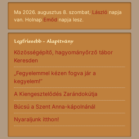
Ma 2026. augusztus 8. szombat,
László
napja
van. Holnap
Emőd
napja lesz.
Legfrissebb - Alapítvány
Közösségépítő, hagyományőrző tábor
Keresden
„Fegyelemmel kézen fogva jár a
kegyelem!”
A Kiengesztelődés Zarándokútja
Búcsú a Szent Anna-kápolnánál
Nyaraljunk itthon!