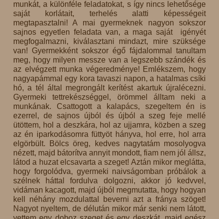
munkát, a különféle feladatokat, s így nincs lehetősége
saját korlátait, terhelés alatti képességeit
megtapasztalni! A mai gyermeknek nagyon sokszor
sajnos egyetlen feladata van, a maga saját igényét
megfogalmazni, kiválasztani mindazt, mire szüksége
van! Gyermekként sokszor égő fájdalommal tanultam
meg, hogy milyen messze van a legszebb szándék és
az elvégzett munka végeredménye! Emlékszem, hogy
nagyapámmal egy kora tavaszi napon, a hatalmas csíki
hó, a tél által megrongált kerítést akartuk újralécezni.
Gyermeki tettrekészséggel, örömmel álltam neki a
munkának. Csattogott a kalapács, szegeltem én is
ezerrel, de sajnos újból és újból a szeg feje mellé
ütöttem, hol a deszkára, hol az ujjamra, közben a szeg
az én iparkodásomra füttyöt hányva, hol erre, hol arra
elgörbült. Bölcs öreg, kedves nagytatám mosolyogva
nézett, majd bátorítva annyit mondott, fiam nem jól állsz,
látod a huzat elcsavarta a szeget! Aztán mikor meglátta,
hogy forgolódva, gyermeki naivságomban próbálok a
szélnek háttal fordulva dolgozni, akkor jó kedvvel,
vidáman kacagott, majd újból megmutatta, hogy hogyan
kell néhány mozdulattal beverni azt a fránya szöget!
Nagyot nyeltem, de délután mikor már senki nem látott,
vettem egy doboz szeget és egy deszkát, majd egész