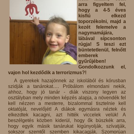
arra figyeltem fel,
hogy a 4-5 éves
kisfiú elkezd
toporzékolni, majd a
kezét felemelve a
nagymamájára,
lábával sípcsonton
rúgja! S teszi ezt
büntetetlenül, felnőtt
emberek
gyűrűjében!
Gondolkozzunk el,
vajon hol kezdődik a terrorizmus?!
A gyerekek hazajönnek az iskolából és kórusban
szidják a tanárokat…. Próbálom elmondani nekik,
ahhoz, hogy jó tanár - diák viszony legyen az
osztályban mely minden képzés alapja, a növendék fel
kell nézzen a mesterre, bizalommal tisztelnie kell
oktatóját, nevelőjét! A diákok egymásra néztek és
elkezdtek kacagni, azt hitték viccelek velük! A
beszélgetés közben kiderül, hogy ők büszkék arra,
hogy egyik másik tanárukat kigúnyolják, szívatják,
sokszor szemtől szemben kikacagják. Szomorúan