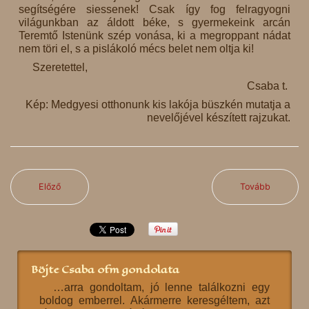
segítségére siessenek! Csak így fog felragyogni
világunkban az áldott béke, s gyermekeink arcán
Teremtő Istenünk szép vonása, ki a megroppant nádat
nem töri el, s a pislákoló mécs belet nem oltja ki!
Szeretettel,
Csaba t.
Kép: Medgyesi otthonunk kis lakója büszkén mutatja a
nevelőjével készített rajzukat.
Előző
Tovább
Böjte Csaba ofm gondolata
…arra gondoltam, jó lenne találkozni egy
boldog emberrel. Akármerre keresgéltem, azt