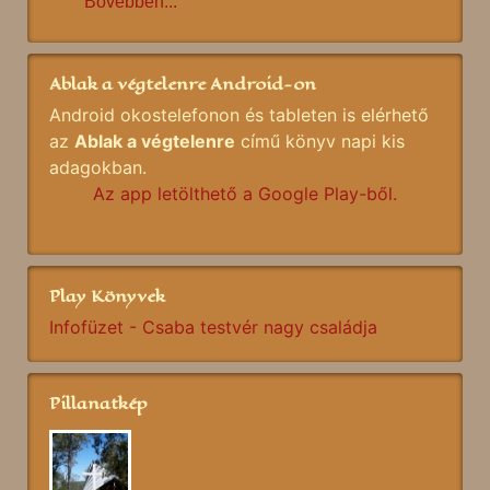
Bővebben...
Ablak a végtelenre Android-on
Android okostelefonon és tableten is elérhető
az
Ablak a végtelenre
című könyv napi kis
adagokban.
Az app letölthető a Google Play-ből.
Play Könyvek
Infofüzet - Csaba testvér nagy családja
Pillanatkép