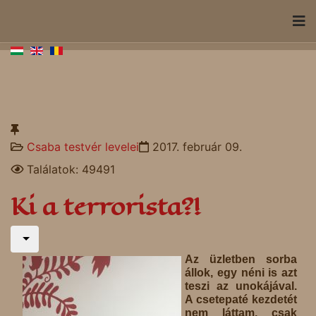
Csaba testvér levelei
2017. február 09.
Találatok: 49491
Ki a terrorista?!
Az üzletben sorba
állok, egy néni is azt
teszi az unokájával.
A csetepaté kezdetét
nem láttam, csak