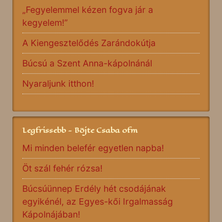
„Fegyelemmel kézen fogva jár a
kegyelem!”
A Kiengesztelődés Zarándokútja
Búcsú a Szent Anna-kápolnánál
Nyaraljunk itthon!
Legfrissebb - Böjte Csaba ofm
Mi minden belefér egyetlen napba!
Öt szál fehér rózsa!
Búcsúünnep Erdély hét csodájának
egyikénél, az Egyes-kői Irgalmasság
Kápolnájában!