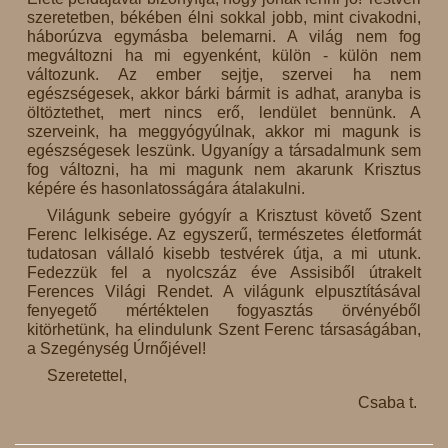
szeretetben, békében élni sokkal jobb, mint civakodni,
háborúzva egymásba belemarni. A világ nem fog
megváltozni ha mi egyenként, külön - külön nem
változunk. Az ember sejtje, szervei ha nem
egészségesek, akkor bárki bármit is adhat, aranyba is
öltöztethet, mert nincs erő, lendület bennünk. A
szerveink, ha meggyógyúlnak, akkor mi magunk is
egészségesek leszünk. Ugyanígy a társadalmunk sem
fog változni, ha mi magunk nem akarunk Krisztus
képére és hasonlatosságára átalakulni.
Világunk sebeire gyógyír a Krisztust követő Szent
Ferenc lelkisége. Az egyszerű, természetes életformát
tudatosan vállaló kisebb testvérek útja, a mi utunk.
Fedezzük fel a nyolcszáz éve Assisiből útrakelt
Ferences Világi Rendet. A világunk elpusztításával
fenyegető mértéktelen fogyasztás örvényéből
kitörhetünk, ha elindulunk Szent Ferenc társaságában,
a Szegénység Úrnőjével!
Szeretettel,
Csaba t.