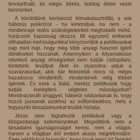
fenntartható, és mégis békés, boldog életre vezet
bennünket.
A körülöttünk bontakozó klímakatasztrófát, a sok
háborús polikrízist - ha kimondjuk, ha nem - a
mindennapi reális szükségleteinket meghaladó mohó,
harácsoló kapzsiság okozza. Mi egyszerű emberek
olthatatlan mohóságunkkal kényszerítjük a politikusokat
nap mint nap, hogy még több anyagi hasznot ígérő
döntéseket hozzanak. Amennyiben a folyamatosan
növekvő anyagi éhségünket nem tudják csillapítani,
tüntetünk, leváltjuk őket és olyanokra adjuk a
szavazatunkat, akik bár fedezetük nincs rá, mégis
hazudozva mindenből, mindenkinek még többet
ígérnek. És ezek a fiatal, merész politikusok hogy
tudják kielégíteni végtelen másságunkat?
Mondvacsinált ürüggyel, háborút robbantanak ki, hogy
hozzá jussanak azokhoz az erőforrásokhoz, mely a
fogyasztói társadalmunkat tovább hizlalja.
Jézus nem foglalkozik politikával vagy a
közgazdasági tudományokkal. Megváltónk nem a
társadalmi igazságosságot keresi, nem a világot,
hanem a világban élő embert akarja megreformálni.
Élete példájával bizonyítja, hogy jónak lenni jó! Testvéri