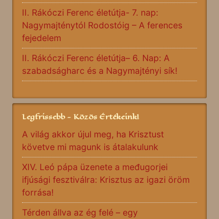
II. Rákóczi Ferenc életútja- 7. nap:
Nagymajténytól Rodostóig – A ferences
fejedelem
II. Rákóczi Ferenc életútja– 6. Nap: A
szabadságharc és a Nagymajtényi sík!
Legfrissebb - Közös Értékeink!
A világ akkor újul meg, ha Krisztust
követve mi magunk is átalakulunk
XIV. Leó pápa üzenete a međugorjei
ifjúsági fesztiválra: Krisztus az igazi öröm
forrása!
Térden állva az ég felé – egy