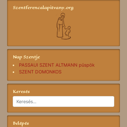
Szentferencalapitvany.org
Nap Szentje
PASSAUI SZENT ALTMANN püspök
SZENT DOMONKOS
Keresés
Belépés