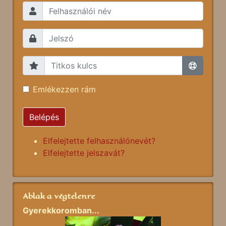
Emlékezzen rám
Belépés
Elfelejtette felhasználónevét?
Elfelejtette jelszavát?
Ablak a végtelenre
Gyerekkoromban...