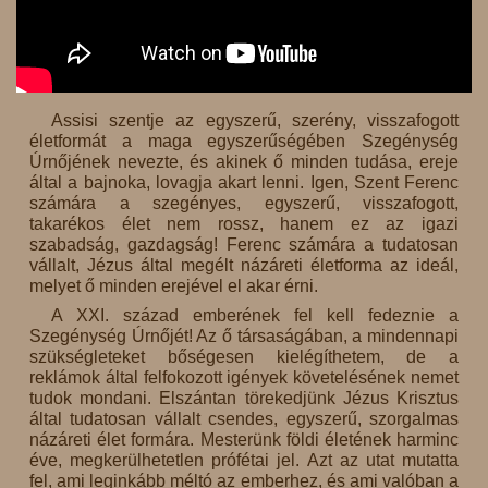
Assisi szentje az egyszerű, szerény, visszafogott
életformát a maga egyszerűségében Szegénység
Úrnőjének nevezte, és akinek ő minden tudása, ereje
által a bajnoka, lovagja akart lenni. Igen, Szent Ferenc
számára a szegényes, egyszerű, visszafogott,
takarékos élet nem rossz, hanem ez az igazi
szabadság, gazdagság! Ferenc számára a tudatosan
vállalt, Jézus által megélt názáreti életforma az ideál,
melyet ő minden erejével el akar érni.
A XXI. század emberének fel kell fedeznie a
Szegénység Úrnőjét! Az ő társaságában, a mindennapi
szükségleteket bőségesen kielégíthetem, de a
reklámok által felfokozott igények követelésének nemet
tudok mondani. Elszántan törekedjünk Jézus Krisztus
által tudatosan vállalt csendes, egyszerű, szorgalmas
názáreti élet formára. Mesterünk földi életének harminc
éve, megkerülhetetlen prófétai jel. Azt az utat mutatta
fel, ami leginkább méltó az emberhez, és ami valóban a