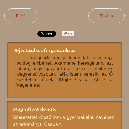
Előző
Tovább
Böjte Csaba ofm gondolata
…arra gondoltam, jó lenne találkozni egy
boldog emberrel. Akármerre keresgéltem, azt
láttam, hogy igazából csak azok az emberek
kiegyensúlyozottak, akik Istent keresik, az Ő
közelében élnek. (Böjte Csaba: Ablak a
Végtelenre)
Magnificat donate
Szeretettel köszönöm a gyermekeink nevében
az adományt! Csaba t.