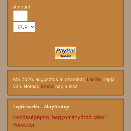
Amount:
Ma 2026. augusztus 8. szombat,
László
napja
van. Holnap
Emőd
napja lesz.
Legfrissebb - Alapítvány
Közösségépítő, hagyományőrző tábor
Keresden