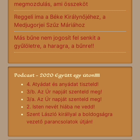
megmozdulás, ami összeköt
Reggeli ima a Béke Királynőjéhez, a
Medjugorjei Szűz Máriához
Más bűne nem jogosít fel senkit a
gyűlöletre, a haragra, a bűnre!!
Podcast - 2020 Együtt egy úton!!!!
4. Atyádat és anyádat tiszteld!
3/b. Az Úr napját szenteld meg!
3/a. Az Úr napját szenteld meg!
2. Isten nevét hiába ne vedd!
Szent László királlyal a boldogságra
vezető parancsolatok útján!