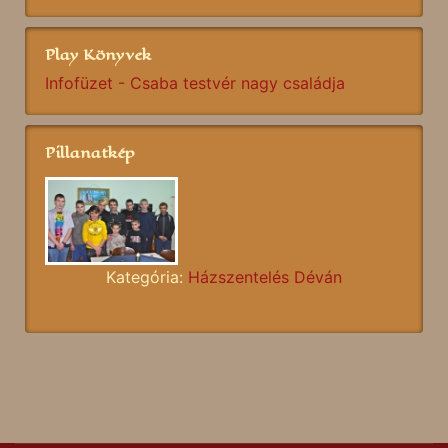
Play Könyvek
Infofüzet - Csaba testvér nagy családja
Pillanatkép
Kategória:
Házszentelés Déván