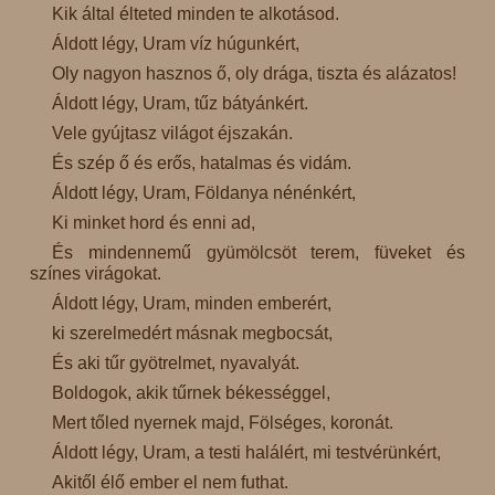
Kik által élteted minden te alkotásod.
Áldott légy, Uram víz húgunkért,
Oly nagyon hasznos ő, oly drága, tiszta és alázatos!
Áldott légy, Uram, tűz bátyánkért.
Vele gyújtasz világot éjszakán.
És szép ő és erős, hatalmas és vidám.
Áldott légy, Uram, Földanya nénénkért,
Ki minket hord és enni ad,
És mindennemű gyümölcsöt terem, füveket és
színes virágokat.
Áldott légy, Uram, minden emberért,
ki szerelmedért másnak megbocsát,
És aki tűr gyötrelmet, nyavalyát.
Boldogok, akik tűrnek békességgel,
Mert tőled nyernek majd, Fölséges, koronát.
Áldott légy, Uram, a testi halálért, mi testvérünkért,
Akitől élő ember el nem futhat.