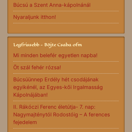
Búcsú a Szent Anna-kápolnánál
Nyaraljunk itthon!
Legfrissebb - Böjte Csaba ofm
Mi minden belefér egyetlen napba!
Öt szál fehér rózsa!
Búcsúünnep Erdély hét csodájának
egyikénél, az Egyes-kői Irgalmasság
Kápolnájában!
II. Rákóczi Ferenc életútja- 7. nap:
Nagymajténytól Rodostóig – A ferences
fejedelem