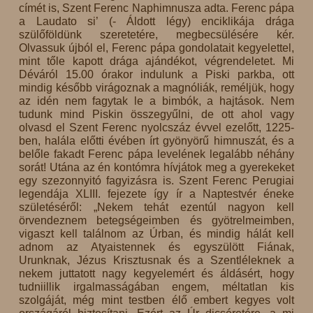
címét is, Szent Ferenc Naphimnusza adta. Ferenc pápa
a Laudato si’ (- Áldott légy) enciklikája drága
szülőföldünk szeretetére, megbecsülésére kér.
Olvassuk újból el, Ferenc pápa gondolatait kegyelettel,
mint tőle kapott drága ajándékot, végrendeletet. Mi
Déváról 15.00 órakor indulunk a Piski parkba, ott
mindig később virágoznak a magnóliák, reméljük, hogy
az idén nem fagytak le a bimbók, a hajtások. Nem
tudunk mind Piskin összegyűlni, de ott ahol vagy
olvasd el Szent Ferenc nyolcszáz évvel ezelőtt, 1225-
ben, halála előtti évében írt gyönyörű himnuszát, és a
belőle fakadt Ferenc pápa levelének legalább néhány
sorát! Utána az én kontómra hívjátok meg a gyerekeket
egy szezonnyitó fagyizásra is. Szent Ferenc Perugiai
legendája XLIII. fejezete így ír a Naptestvér éneke
születéséről: „Nekem tehát ezentúl nagyon kell
örvendeznem betegségeimben és gyötrelmeimben,
vigaszt kell találnom az Úrban, és mindig hálát kell
adnom az Atyaistennek és egyszülött Fiának,
Urunknak, Jézus Krisztusnak és a Szentléleknek a
nekem juttatott nagy kegyelemért és áldásért, hogy
tudniillik irgalmasságában engem, méltatlan kis
szolgáját, még mint testben élő embert kegyes volt