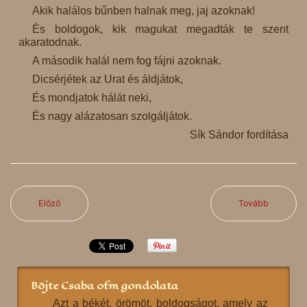
Akik halálos bűnben halnak meg, jaj azoknak!
És boldogok, kik magukat megadták te szent
akaratodnak.
A második halál nem fog fájni azoknak.
Dicsérjétek az Urat és áldjátok,
És mondjatok hálát neki,
És nagy alázatosan szolgáljátok.
Sík Sándor fordítása
Előző
Tovább
Böjte Csaba ofm gondolata
Azt a békét, örömöt, boldogságot, amely az