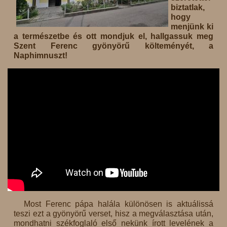
biztatlak,
hogy
menjünk ki
a természetbe és ott mondjuk el, hallgassuk meg
Szent Ferenc gyönyörű költeményét, a
Naphimnuszt!
Most Ferenc pápa halála különösen is aktuálissá
teszi ezt a gyönyörű verset, hisz a megválasztása után,
mondhatni székfoglaló első nekünk írott levelének a