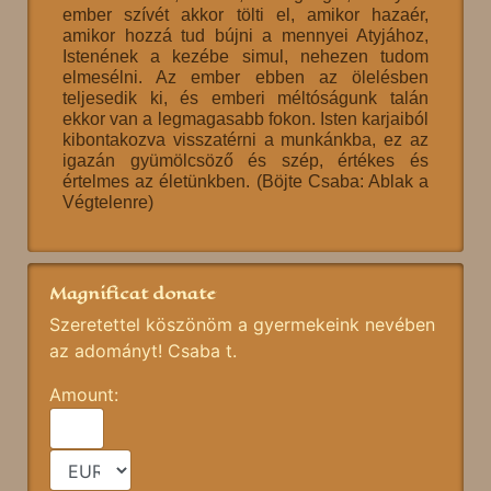
ember szívét akkor tölti el, amikor hazaér,
amikor hozzá tud bújni a mennyei Atyjához,
Istenének a kezébe simul, nehezen tudom
elmesélni. Az ember ebben az ölelésben
teljesedik ki, és emberi méltóságunk talán
ekkor van a legmagasabb fokon. Isten karjaiból
kibontakozva visszatérni a munkánkba, ez az
igazán gyümölcsöző és szép, értékes és
értelmes az életünkben. (Böjte Csaba: Ablak a
Végtelenre)
Magnificat donate
Szeretettel köszönöm a gyermekeink nevében
az adományt! Csaba t.
Amount: