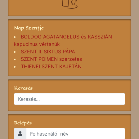
Nap Szentje
BOLDOG AGATANGELUS és KASSZIÁN
kapucinus vértanúk
SZENT II. SIXTUS PÁPA
SZENT POIMEN szerzetes
THIENEI SZENT KAJETÁN
Keresés
Belépés