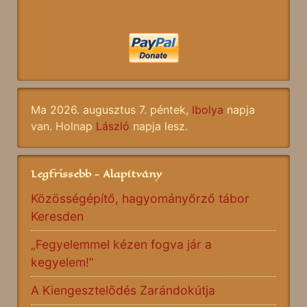
Ma 2026. augusztus 7. péntek,
Ibolya
napja
van. Holnap
László
napja lesz.
Legfrissebb - Alapítvány
Közösségépítő, hagyományőrző tábor
Keresden
„Fegyelemmel kézen fogva jár a
kegyelem!”
A Kiengesztelődés Zarándokútja