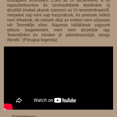
országáról biztosítani. Ezért az Úr dicséretére, a mi
vigasztalásunkra és szomszédaink épülésére új
dicsőítő éneket akarok szerezni az Úr teremtményeiről,
melyeket nap mint nap használunk, és amelyek nélkül
nem élhetünk, de melyek által az emberi nem súlyosan
vét Teremtője ellen. Naponta hálátlanok vagyunk
ekkora kegyelemért, mert nem dicsérjük úgy
Teremtőnket és minden jó adományozóját, ahogy
illenék.” (Perugiai legenda)
Naphimnusz