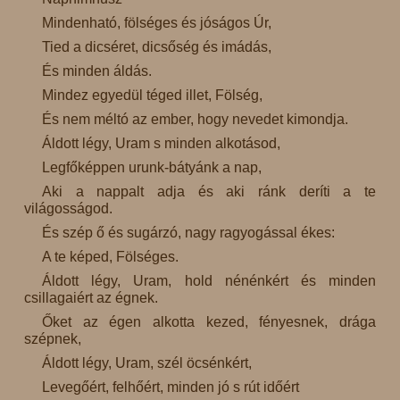
Mindenható, fölséges és jóságos Úr,
Tied a dicséret, dicsőség és imádás,
És minden áldás.
Mindez egyedül téged illet, Fölség,
És nem méltó az ember, hogy nevedet kimondja.
Áldott légy, Uram s minden alkotásod,
Legfőképpen urunk-bátyánk a nap,
Aki a nappalt adja és aki ránk deríti a te
világosságod.
És szép ő és sugárzó, nagy ragyogással ékes:
A te képed, Fölséges.
Áldott légy, Uram, hold nénénkért és minden
csillagaiért az égnek.
Őket az égen alkotta kezed, fényesnek, drága
szépnek,
Áldott légy, Uram, szél öcsénkért,
Levegőért, felhőért, minden jó s rút időért