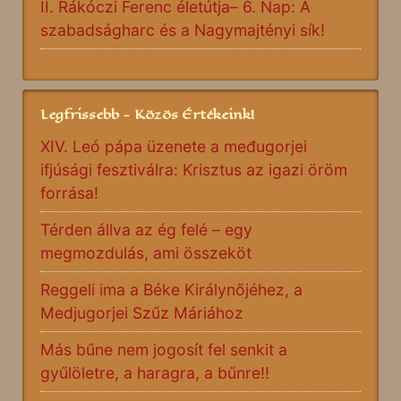
II. Rákóczi Ferenc életútja– 6. Nap: A
szabadságharc és a Nagymajtényi sík!
Legfrissebb - Közös Értékeink!
XIV. Leó pápa üzenete a međugorjei
ifjúsági fesztiválra: Krisztus az igazi öröm
forrása!
Térden állva az ég felé – egy
megmozdulás, ami összeköt
Reggeli ima a Béke Királynőjéhez, a
Medjugorjei Szűz Máriához
Más bűne nem jogosít fel senkit a
gyűlöletre, a haragra, a bűnre!!