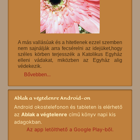
A más vallásúak és a hitetlenek ezzel szemben
nem sajnálják arra fecsérelni az idejüket,hogy
széles körben terjesszék a Katolikus Egyház
elleni vádakat, miközben az Egyház alig
védekezik.
Bővebben...
Ablak a végtelenre Android-on
Android okostelefonon és tableten is elérhető
az
Ablak a végtelenre
című könyv napi kis
adagokban.
Az app letölthető a Google Play-ből.