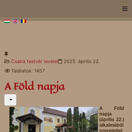
Csaba testvér levelei
2025. április 22.
Találatok: 1457
A Föld napja
A Föld
napja
(április 22.)
alkalmából
szeretettel