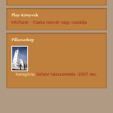
Play Könyvek
Infofüzet - Csaba testvér nagy családja
Pillanatkép
Kategória:
Sófalvi házszentelés -2007 dec.