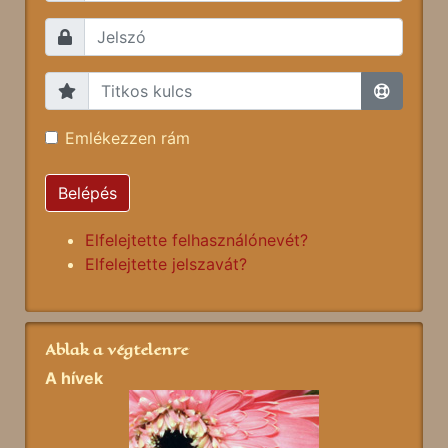
Emlékezzen rám
Belépés
Elfelejtette felhasználónevét?
Elfelejtette jelszavát?
Ablak a végtelenre
A hívek