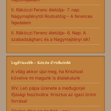
II. Rákóczi Ferenc életútja- 7. nap:
Nagymajténytól Rodostóig – A ferences
fejedelem
II. Rákóczi Ferenc életútja– 6. Nap: A
szabadságharc és a Nagymajtényi sík!
Legfrissebb - Közös Értékeink!
A világ akkor újul meg, ha Krisztust
követve mi magunk is átalakulunk
XIV. Leó pápa üzenete a međugorjei
ifjúsági fesztiválra: Krisztus az igazi öröm
forrása!