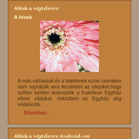
Ablak a végtelenre
A hívek
A más vallásúak és a hitetlenek ezzel szemben
nem sajnálják arra fecsérelni az idejüket,hogy
széles körben terjesszék a Katolikus Egyház
elleni vádakat, miközben az Egyház alig
védekezik.
Bővebben...
Ablak a végtelenre Android-on