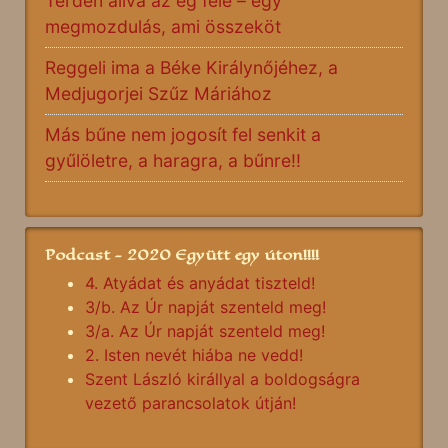
Térden állva az ég felé – egy
megmozdulás, ami összeköt
Reggeli ima a Béke Királynőjéhez, a
Medjugorjei Szűz Máriához
Más bűne nem jogosít fel senkit a
gyűlöletre, a haragra, a bűnre!!
Podcast - 2020 Együtt egy úton!!!!
4. Atyádat és anyádat tiszteld!
3/b. Az Úr napját szenteld meg!
3/a. Az Úr napját szenteld meg!
2. Isten nevét hiába ne vedd!
Szent László királlyal a boldogságra
vezető parancsolatok útján!