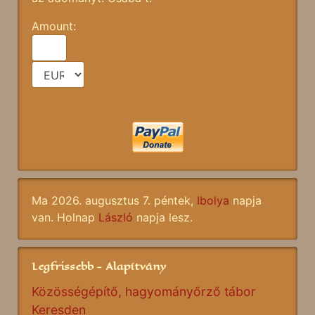
Amount:
Ma 2026. augusztus 7. péntek,
Ibolya
napja
van. Holnap
László
napja lesz.
Legfrissebb - Alapítvány
Közösségépítő, hagyományőrző tábor
Keresden