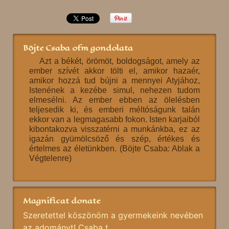
Böjte Csaba ofm gondolata
Azt a békét, örömöt, boldogságot, amely az
ember szívét akkor tölti el, amikor hazaér,
amikor hozzá tud bújni a mennyei Atyjához,
Istenének a kezébe simul, nehezen tudom
elmesélni. Az ember ebben az ölelésben
teljesedik ki, és emberi méltóságunk talán
ekkor van a legmagasabb fokon. Isten karjaiból
kibontakozva visszatérni a munkánkba, ez az
igazán gyümölcsöző és szép, értékes és
értelmes az életünkben. (Böjte Csaba: Ablak a
Végtelenre)
Magnificat donate
Szeretettel köszönöm a gyermekeink nevében
az adományt! Csaba t.