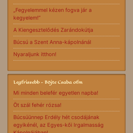
„Fegyelemmel kézen fogva jár a
kegyelem!”
A Kiengesztelődés Zarándokútja
Búcsú a Szent Anna-kápolnánál
Nyaraljunk itthon!
Legfrissebb - Böjte Csaba ofm
Mi minden belefér egyetlen napba!
Öt szál fehér rózsa!
Búcsúünnep Erdély hét csodájának
egyikénél, az Egyes-kői Irgalmasság
Kápolnájában!