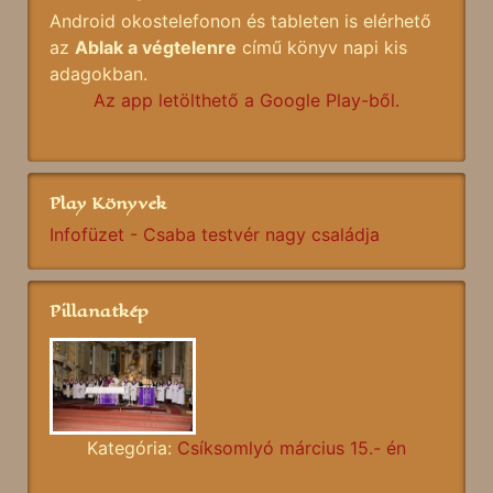
Android okostelefonon és tableten is elérhető
az
Ablak a végtelenre
című könyv napi kis
adagokban.
Az app letölthető a Google Play-ből.
Play Könyvek
Infofüzet - Csaba testvér nagy családja
Pillanatkép
Kategória:
Csíksomlyó március 15.- én