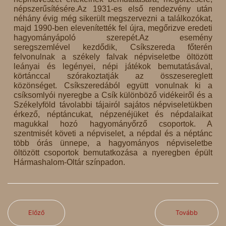
népszerűsítésére.Az 1931-es első rendezvény után
néhány évig még sikerült megszervezni a találkozókat,
majd 1990-ben elevenítették fel újra, megőrizve eredeti
hagyományápoló szerepét.Az esemény
seregszemlével kezdődik, Csíkszereda főterén
felvonulnak a székely falvak népviseletbe öltözött
leányai és legényei, népi játékok bemutatásával,
körtánccal szórakoztatják az összesereglett
közönséget. Csíkszeredából együtt vonulnak ki a
csíksomlyói nyeregbe a Csík különböző vidékeiről és a
Székelyföld távolabbi tájairól sajátos népviseletükben
érkező, néptáncukat, népzenéjüket és népdalaikat
magukkal hozó hagyományőrző csoportok. A
szentmisét követi a népviselet, a népdal és a néptánc
több órás ünnepe, a hagyományos népviseletbe
öltözött csoportok bemutatkozása a nyeregben épült
Hármashalom-Oltár színpadon.
Előző
Tovább