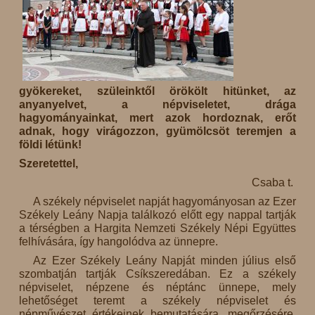
gyökereket, szüleinktől örökölt hitünket, az
anyanyelvet, a népviseletet, drága
hagyományainkat, mert azok hordoznak, erőt
adnak, hogy virágozzon, gyümölcsöt teremjen a
földi létünk!
Szeretettel,
Csaba t.
A székely népviselet napját hagyományosan az Ezer
Székely Leány Napja találkozó előtt egy nappal tartják
a térségben a Hargita Nemzeti Székely Népi Együttes
felhívására, így hangolódva az ünnepre.
Az Ezer Székely Leány Napját minden július első
szombatján tartják Csíkszeredában. Ez a székely
népviselet, népzene és néptánc ünnepe, mely
lehetőséget teremt a székely népviselet és
népművészet értékeinek bemutatására, megőrzésére,