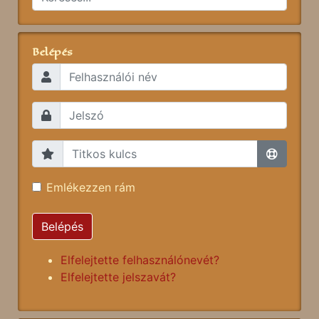
Belépés
Emlékezzen rám
Belépés
Elfelejtette felhasználónevét?
Elfelejtette jelszavát?