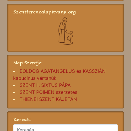
Szentferencalapitvany.org
Nap Szentje
BOLDOG AGATANGELUS és KASSZIÁN
kapucinus vértanúk
SZENT II. SIXTUS PÁPA
SZENT POIMEN szerzetes
THIENEI SZENT KAJETÁN
Keresés