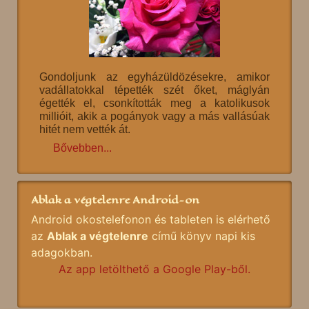
Gondoljunk az egyházüldözésekre, amikor
vadállatokkal tépették szét őket, máglyán
égették el, csonkították meg a katolikusok
millióit, akik a pogányok vagy a más vallásúak
hitét nem vették át.
Bővebben...
Ablak a végtelenre Android-on
Android okostelefonon és tableten is elérhető
az
Ablak a végtelenre
című könyv napi kis
adagokban.
Az app letölthető a Google Play-ből.