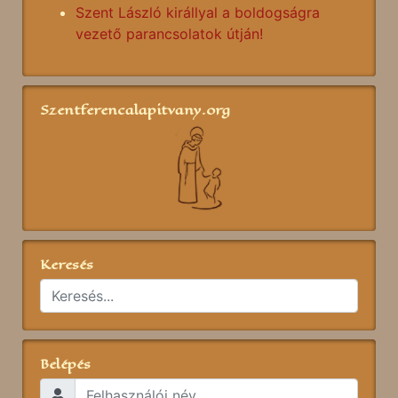
Szent László királlyal a boldogságra
vezető parancsolatok útján!
Szentferencalapitvany.org
Keresés
Belépés