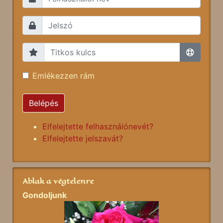
Emlékezzen rám
Belépés
Elfelejtette felhasználónevét?
Elfelejtette jelszavát?
Ablak a végtelenre
Gondoljunk