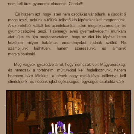
nem kell üres gyomorral elmennie. Csoda!!!
Én hiszem azt, hogy Isten nem csodákat vár tőlünk, a csodát ő
maga teszi, nekünk a tőlünk telhető kis lépéseket kell megtennünk.
A szeretetből vállalt kis ajándékainkat Isten megsokszorosítja, és
gyümölcsözővé teszi. Tizennégy éves gyermekvédelmi munkám
alatt újra és újra megtapasztalom, hogy az élet kis lépései Isten
kezében milyen hatalmas eredményeket tudnak szülni. Ne
számoljunk kishitűen, hanem szeressünk, és álmaink
megvalósulnak!
Meg vagyok győződve arról, hogy nemcsak volt Magyarország,
és nemcsak a történelmi múltunkkal kell foglalkoznunk, hanem
Istenben bízó lélekkel, a népek nagy családjával vállvetve kell
elindulnunk, és népünk újból egészséges, egységes családdá válik.