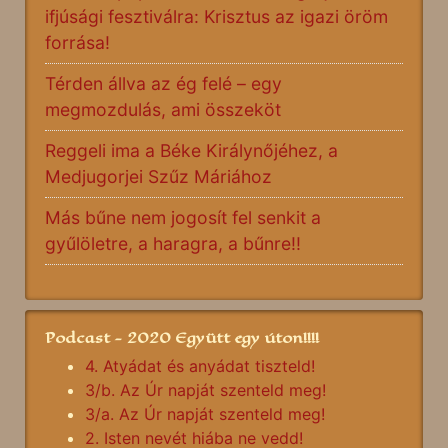
ifjúsági fesztiválra: Krisztus az igazi öröm
forrása!
Térden állva az ég felé – egy
megmozdulás, ami összeköt
Reggeli ima a Béke Királynőjéhez, a
Medjugorjei Szűz Máriához
Más bűne nem jogosít fel senkit a
gyűlöletre, a haragra, a bűnre!!
Podcast - 2020 Együtt egy úton!!!!
4. Atyádat és anyádat tiszteld!
3/b. Az Úr napját szenteld meg!
3/a. Az Úr napját szenteld meg!
2. Isten nevét hiába ne vedd!