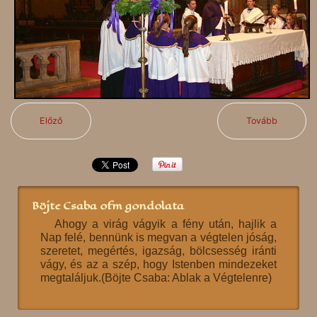
Előző
Tovább
Böjte Csaba ofm gondolata
Ahogy a virág vágyik a fény után, hajlik a
Nap felé, bennünk is megvan a végtelen jóság,
szeretet, megértés, igazság, bölcsesség iránti
vágy, és az a szép, hogy Istenben mindezeket
megtaláljuk.(Böjte Csaba: Ablak a Végtelenre)