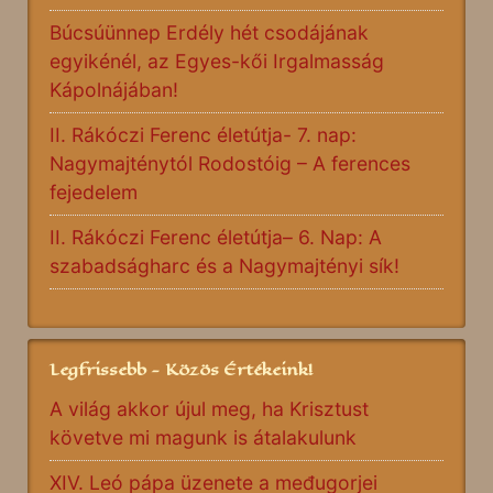
Búcsúünnep Erdély hét csodájának
egyikénél, az Egyes-kői Irgalmasság
Kápolnájában!
II. Rákóczi Ferenc életútja- 7. nap:
Nagymajténytól Rodostóig – A ferences
fejedelem
II. Rákóczi Ferenc életútja– 6. Nap: A
szabadságharc és a Nagymajtényi sík!
Legfrissebb - Közös Értékeink!
A világ akkor újul meg, ha Krisztust
követve mi magunk is átalakulunk
XIV. Leó pápa üzenete a međugorjei