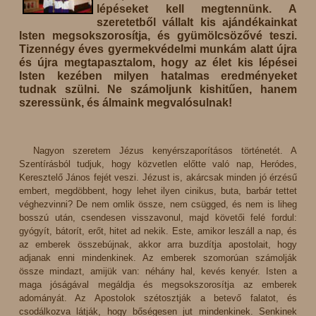
lépéseket kell megtennünk. A
szeretetből vállalt kis ajándékainkat
Isten megsokszorosítja, és gyümölcsözővé teszi.
Tizennégy éves gyermekvédelmi munkám alatt újra
és újra megtapasztalom, hogy az élet kis lépései
Isten kezében milyen hatalmas eredményeket
tudnak szülni. Ne számoljunk kishitűen, hanem
szeressünk, és álmaink megvalósulnak!
Nagyon szeretem Jézus kenyérszaporításos történetét. A
Szentírásból tudjuk, hogy közvetlen előtte való nap, Heródes,
Keresztelő János fejét veszi. Jézust is, akárcsak minden jó érzésű
embert, megdöbbent, hogy lehet ilyen cinikus, buta, barbár tettet
véghezvinni? De nem omlik össze, nem csügged, és nem is liheg
bosszú után, csendesen visszavonul, majd követői felé fordul:
gyógyít, bátorít, erőt, hitet ad nekik. Este, amikor leszáll a nap, és
az emberek összebújnak, akkor arra buzdítja apostolait, hogy
adjanak enni mindenkinek. Az emberek szomorúan számolják
össze mindazt, amijük van: néhány hal, kevés kenyér. Isten a
maga jóságával megáldja és megsokszorosítja az emberek
adományát. Az Apostolok szétosztják a betevő falatot, és
csodálkozva látják, hogy bőségesen jut mindenkinek. Senkinek