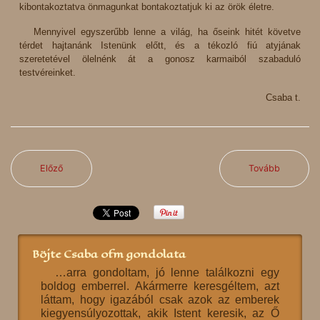
kibontakoztatva önmagunkat bontakoztatjuk ki az örök életre.
Mennyivel egyszerűbb lenne a világ, ha őseink hitét követve
térdet hajtanánk Istenünk előtt, és a tékozló fiú atyjának
szeretetével ölelnénk át a gonosz karmaiból szabaduló
testvéreinket.
Csaba t.
Előző
Tovább
Böjte Csaba ofm gondolata
…arra gondoltam, jó lenne találkozni egy
boldog emberrel. Akármerre keresgéltem, azt
láttam, hogy igazából csak azok az emberek
kiegyensúlyozottak, akik Istent keresik, az Ő