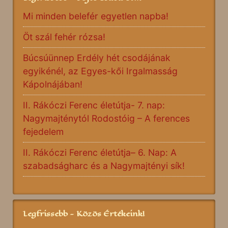
Mi minden belefér egyetlen napba!
Öt szál fehér rózsa!
Búcsúünnep Erdély hét csodájának
egyikénél, az Egyes-kői Irgalmasság
Kápolnájában!
II. Rákóczi Ferenc életútja- 7. nap:
Nagymajténytól Rodostóig – A ferences
fejedelem
II. Rákóczi Ferenc életútja– 6. Nap: A
szabadságharc és a Nagymajtényi sík!
Legfrissebb - Közös Értékeink!