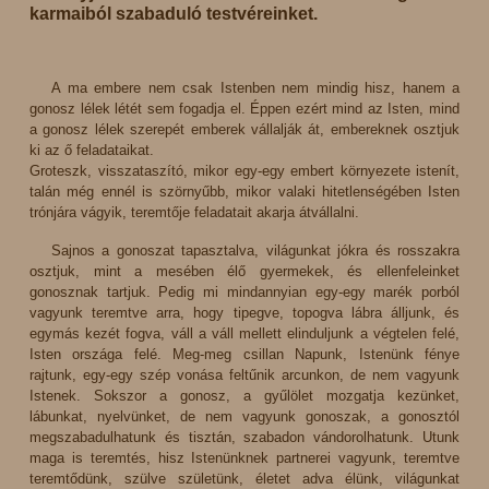
karmaiból szabaduló testvéreinket.
A ma embere nem csak Istenben nem mindig hisz, hanem a
gonosz lélek létét sem fogadja el. Éppen ezért mind az Isten, mind
a gonosz lélek szerepét emberek vállalják át, embereknek osztjuk
ki az ő feladataikat.
Groteszk, visszataszító, mikor egy-egy embert környezete istenít,
talán még ennél is szörnyűbb, mikor valaki hitetlenségében Isten
trónjára vágyik, teremtője feladatait akarja átvállalni.
Sajnos a gonoszat tapasztalva, világunkat jókra és rosszakra
osztjuk, mint a mesében élő gyermekek, és ellenfeleinket
gonosznak tartjuk. Pedig mi mindannyian egy-egy marék porból
vagyunk teremtve arra, hogy tipegve, topogva lábra álljunk, és
egymás kezét fogva, váll a váll mellett elinduljunk a végtelen felé,
Isten országa felé. Meg-meg csillan Napunk, Istenünk fénye
rajtunk, egy-egy szép vonása feltűnik arcunkon, de nem vagyunk
Istenek. Sokszor a gonosz, a gyűlölet mozgatja kezünket,
lábunkat, nyelvünket, de nem vagyunk gonoszak, a gonosztól
megszabadulhatunk és tisztán, szabadon vándorolhatunk. Utunk
maga is teremtés, hisz Istenünknek partnerei vagyunk, teremtve
teremtődünk, szülve születünk, életet adva élünk, világunkat