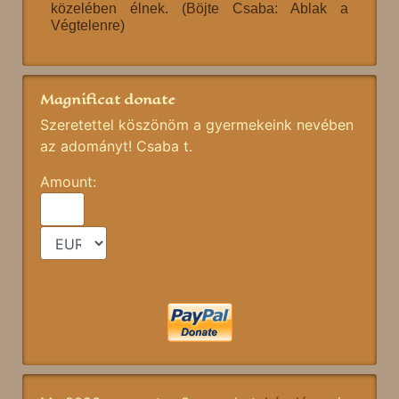
közelében élnek. (Böjte Csaba: Ablak a
Végtelenre)
Magnificat donate
Szeretettel köszönöm a gyermekeink nevében
az adományt! Csaba t.
Amount: