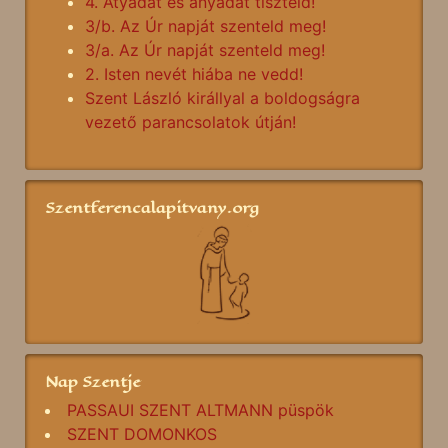
4. Atyádat és anyádat tiszteld!
3/b. Az Úr napját szenteld meg!
3/a. Az Úr napját szenteld meg!
2. Isten nevét hiába ne vedd!
Szent László királlyal a boldogságra
vezető parancsolatok útján!
Szentferencalapitvany.org
Nap Szentje
PASSAUI SZENT ALTMANN püspök
SZENT DOMONKOS