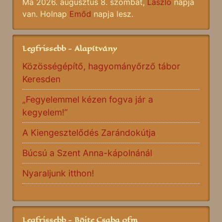
Ma 2026. augusztus 8. szombat,
László
napja
van. Holnap
Emőd
napja lesz.
Legfrissebb - Alapítvány
Közösségépítő, hagyományőrző tábor
Keresden
„Fegyelemmel kézen fogva jár a
kegyelem!”
A Kiengesztelődés Zarándokútja
Búcsú a Szent Anna-kápolnánál
Nyaraljunk itthon!
Legfrissebb - Böjte Csaba ofm