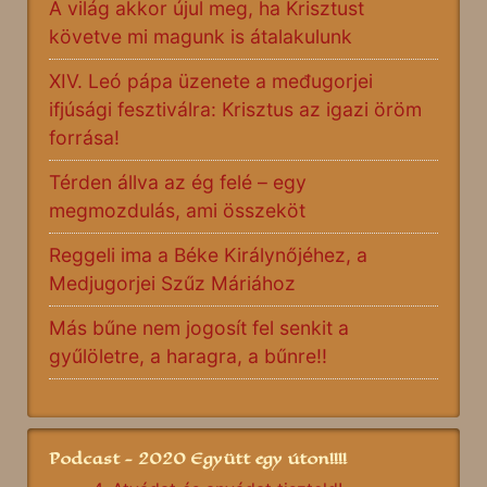
A világ akkor újul meg, ha Krisztust
követve mi magunk is átalakulunk
XIV. Leó pápa üzenete a međugorjei
ifjúsági fesztiválra: Krisztus az igazi öröm
forrása!
Térden állva az ég felé – egy
megmozdulás, ami összeköt
Reggeli ima a Béke Királynőjéhez, a
Medjugorjei Szűz Máriához
Más bűne nem jogosít fel senkit a
gyűlöletre, a haragra, a bűnre!!
Podcast - 2020 Együtt egy úton!!!!