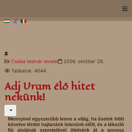
Csaba testvér levelei
2006. október 28.
Találatok: 4044
Adj Uram élő hitet
nekünk!
Mennyivel egyszerűbb lenne a világ, ha őseink hitét
követve térdet hajtanánk Istenünk előtt, és a tékozló
fiú atyjának szeretetével ölelnénk át a gonosz