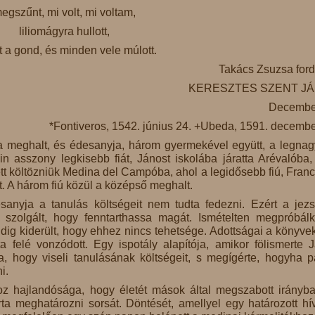
egszűnt, mi volt, mi voltam,
liliomágyra hullott,
t a gond, és minden vele múlott.
Takács Zsuzsa ford
KERESZTES SZENT J
Decembe
*Fontiveros, 1542. június 24. +Ubeda, 1591. decembe
yja meghalt, és édesanyja, három gyermekével együtt, a legna
n asszony legkisebb fiát, Jánost iskolába járatta Arévalóba,
tt költözniük Medina del Campóba, ahol a legidősebb fiú, Franc
t. A három fiú közül a középső meghalt.
sanyja a tanulás költségeit nem tudta fedezni. Ezért a jezs
lé szolgált, hogy fenntarthassa magát. Ismételten megpróbálk
dig kiderült, hogy ehhez nincs tehetsége. Adottságai a könyvek
a felé vonzódott. Egy ispotály alapítója, amikor fölismerte 
a, hogy viseli tanulásának költségeit, s megígérte, hogyha 
i.
 hajlandósága, hogy életét mások által megszabott irányb
rta meghatározni sorsát. Döntését, amellyel egy határozott hí