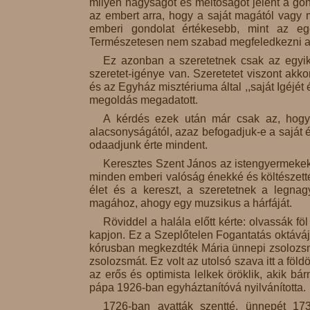
milyen nagyságot és méltóságot jelent a go
az embert arra, hogy a saját magától vagy m
emberi gondolat értékesebb, mint az egé
Természetesen nem szabad megfeledkezni arró
Ez azonban a szeretetnek csak az egyi
szeretet-igénye van. Szeretetet viszont akkor
és az Egyház misztériuma által ,,saját Igéjét 
megoldás megadatott.
A kérdés ezek után már csak az, hogy
alacsonyságától, azaz befogadjuk-e a saját 
odaadjunk érte mindent.
Keresztes Szent János az istengyermekek 
minden emberi valóság énekké és költészetté v
élet és a kereszt, a szeretetnek a legnag
magához, ahogy egy muzsikus a hárfáját.
Röviddel a halála előtt kérte: olvassák fö
kapjon. Ez a Szeplőtelen Fogantatás oktávájá
kórusban megkezdték Mária ünnepi zsolozsmáj
zsolozsmát. Ez volt az utolsó szava itt a föld
az erős és optimista lelkek öröklik, akik bár
pápa 1926-ban egyháztanítóvá nyilvánította.
1726-ban avatták szentté, ünnepét 17