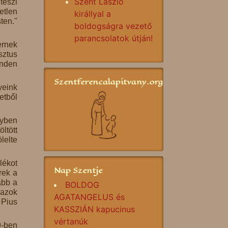
Szent László
teszi
etlen
királlyal a
en.''
boldogságra vezető
parancsolatok útján!
ernek
sztus
inden
Szentferencalapitvany.org
yeink
etből
lyben
ltött
lelte
lékot
Nap Szentje
rek a
ább a
BOLDOG
 azok
AGATANGELUS és
 Pius
KASSZIÁN kapucinus
vértanúk
9-ben