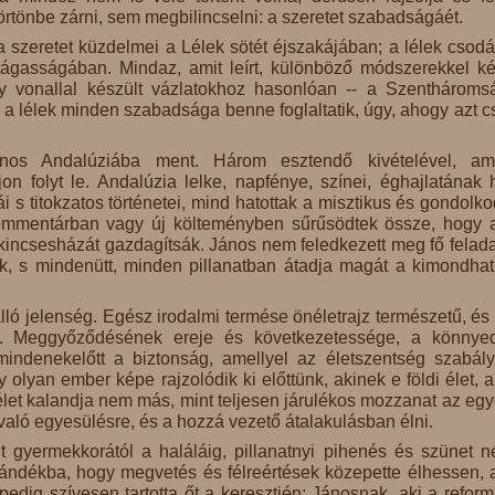
rtönbe zárni, sem megbilincselni: a szeretet szabadságáét.
 szeretet küzdelmei a Lélek sötét éjszakájában; a lélek csodá
tágasságában. Mindaz, amit leírt, különböző módszerekkel ké
 vonallal készült vázlatokhoz hasonlóan -- a Szenthároms
 a lélek minden szabadsága benne foglaltatik, úgy, ahogy azt c
nos Andalúziába ment. Három esztendő kivételével, am
jon folyt le. Andalúzia lelke, napfénye, színei, éghajlatának 
s titokzatos történetei, mind hatottak a misztikus és gondolko
kommentárban vagy új költeményben sűrűsödtek össze, hogy 
kincsesházát gazdagítsák. János nem feledkezett meg fő felada
ék, s mindenütt, minden pillanatban átadja magát a kimondhat
ó jelenség. Egész irodalmi termése önéletrajz természetű, és 
l. Meggyőződésének ereje és következetessége, a könnye
indenekelőtt a biztonság, amellyel az életszentség szabály
lyan ember képe rajzolódik ki előttünk, akinek e földi élet, 
let kalandja nem más, mint teljesen járulékos mozzanat az egy
való egyesülésre, és a hozzá vezető átalakulásban élni.
 gyermekkorától a haláláig, pillanatnyi pihenés és szünet né
ajándékba, hogy megvetés és félreértések közepette élhessen, a
edig szívesen tartotta őt a keresztjén: Jánosnak, aki a reform