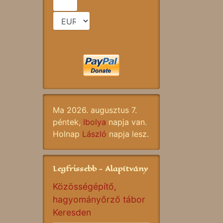
Ma 2026. augusztus 7.
péntek,
Ibolya
napja van.
Holnap
László
napja lesz.
Legfrissebb - Alapítvány
Közösségépítő,
hagyományőrző tábor
Keresden