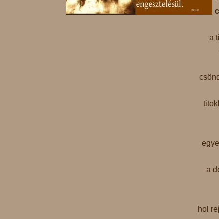
c
a 
csönd
tito
egye
a d
hol re