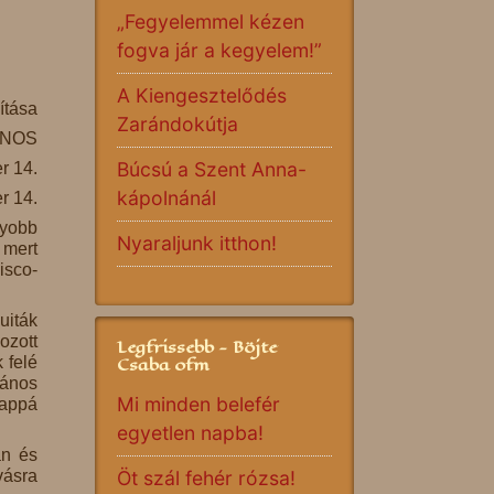
„Fegyelemmel kézen
fogva jár a kegyelem!”
A Kiengesztelődés
ítása
Zarándokútja
ÁNOS
Búcsú a Szent Anna-
r 14.
kápolnánál
r 14.
gyobb
Nyaraljunk itthon!
 mert
isco-
uiták
ozott
Legfrissebb - Böjte
Csaba ofm
 felé
János
Mi minden belefér
pappá
egyetlen napba!
an és
vásra
Öt szál fehér rózsa!