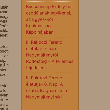
.
Búcsúünnep Erdély hét
iután
aztán
csodájának egyikénél,
lmegy
az Egyes-kői
vilai
Irgalmasság
Teréz
elita
Kápolnájában!
edeti
II. Rákóczi Ferenc
sztes
életútja- 7. nap:
ogott
Nagymajténytól
r, az
tjait
Rodostóig – A ferences
 állt
fejedelem
steni
ezett
II. Rákóczi Ferenc
életútja– 6. Nap: A
ledói
szabadságharc és a
 föl,
olyan
Nagymajtényi sík!
tt. A
ére a
sti a