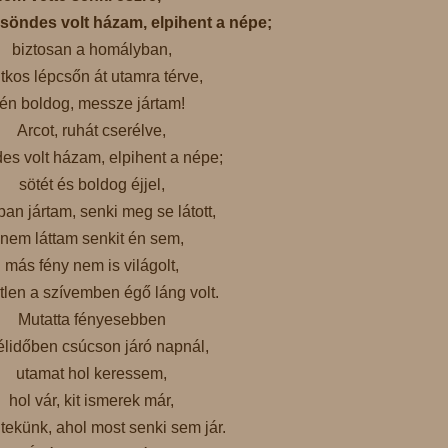
söndes volt házam, elpihent a népe;
biztosan a homályban,
titkos lépcsőn át utamra térve,
én boldog, messze jártam!
Arcot, ruhát cserélve,
es volt házam, elpihent a népe;
sötét és boldog éjjel,
kban jártam, senki meg se látott,
nem láttam senkit én sem,
más fény nem is világolt,
tlen a szívemben égő láng volt.
Mutatta fényesebben
élidőben csúcson járó napnál,
utamat hol keressem,
hol vár, kit ismerek már,
jtekünk, ahol most senki sem jár.