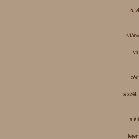
ó, v
s lán
vi
céd
a szél,
alél
feje