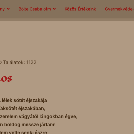
ány
Böjte Csaba ofm
Közös Értékeink
Gyermekvéde
Találatok: 1122
nos
 lélek sötét éjszakája
aksötét éjszakában,
zerelem vágyától lángokban égve,
n boldog messze jártam!
em vette senki észre,