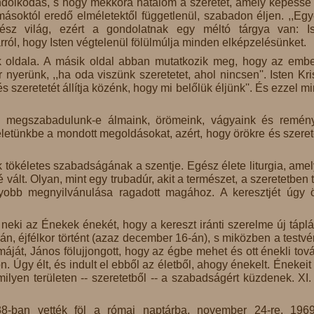
ndolkodás, s hogy mekkora hatalom a szeretet, amely képessé 
ásoktól eredő elméletektől függetlenül, szabadon éljen. ,,Egy
sz világ, ezért a gondolatnak egy méltó tárgya van: Ist
l, hogy Isten végtelenül fölülmúlja minden elképzelésünket.
k oldala. A másik oldal abban mutatkozik meg, hogy az emb
 nyerünk, ,,ha oda viszünk szeretetet, ahol nincsen''. Isten Kri
és szeretetét állítja közénk, hogy mi belőlük éljünk''. És ezzel m
 megszabadulunk-e álmaink, örömeink, vágyaink és remén
életünkbe a mondott megoldásokat, azért, hogy örökre és szeret
tökéletes szabadságának a szentje. Egész élete liturgia, ame
ált. Olyan, mint egy trubadúr, akit a természet, a szeretetben tö
yobb megnyilvánulása ragadott magához. A keresztjét úgy ö
l neki az Énekek énekét, hogy a kereszt iránti szerelme új táplá
n, éjfélkor történt (azaz december 16-án), s miközben a testvé
át, János fölujjongott, hogy az égbe mehet és ott énekli tov
ön. Úgy élt, és indult el ebből az életből, ahogy énekelt. Énekeit
milyen területen -- szeretetből -- a szabadságért küzdenek. XI.
38-ban vették föl a római naptárba, november 24-re. 196