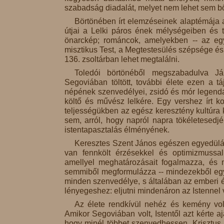
szabadság diadalát, melyet nem lehet sem bö
Börtönében írt elemzéseinek alaptémája a
útjai a Lelki páros ének mélységeiben és 
önarckép; románcok, amelyekben -- az egy
misztikus Test, a Megtestesülés szépsége és
136. zsoltárban lehet megtalálni.
Toledói börtönéből megszabadulva Já
Segoviában töltött, további élete ezen a tá
népének szenvedélyei, zsidó és mór legendái 
költő és művész lelkére. Egy vershez írt 
teljességükben az egész keresztény kultúra 
sem, arról, hogy napról napra tökéletesedj
istentapasztalás élményének.
Keresztes Szent János egészen egyedüláll
van fennkölt érzésekkel és optimizmussa
amellyel meghatározásait fogalmazza, és m
semmiből megformulázza -- mindezekből egy o
minden szenvedélye, s általában az emberi é
lényegeshez: eljutni mindenáron az Istennel 
Az élete rendkívül nehéz és kemény volt
Amikor Segoviában volt, Istentől azt kérte 
hogy minél többet szenvedhessen. Krisztus p