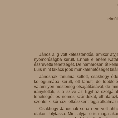
m
elmúl
János alig volt kétesztendős, amikor at
nyomorúságba került. Ennek ellenére Katali
észrevette tehetségét. De hamarosan át kelle
Luis mint takács jobb munkalehetőséget talál
Jánosnak tanulnia kellett, csakhogy éde
kollégiumába került, ott tanult, de többfe
valamilyen mesterség elsajátításával, de min
irányították, s a szíve az Egyház szolgálat
tehetségét és nemes szándékát, elhatározt
szentelik, kórházi lelkészként fogja alkalmazn
Csakhogy Jánosnak soha nem volt ahhoz
utakon folytassa. Mint atyja, ő is maga aka