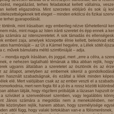
zést, megalázást, terhes feladatokat kellett vállalnia, vesz
 kellett eligazodnia. Mint szerzetes elöljáró és sok új kol
 kötelezettségeknek tett eleget -- minden erkölcsi és fizikai szen
e terhei gyarapodását.
örténik, mint írásaiban: egy emberileg nézve tűrhetetlenül k
y nem más, mint maga az Isten iránti szeretet és épp ennek a k
sítja számára az istenszeretetet. A sok támadás és ellenséges
k emberi zaja, amelyek közepette élnie kellett, beleolvad eb
tos harmóniáját -- az Út a Kármel hegyére, a Lélek sötét éjsza
a c. művek bámulatra méltó szimfóniáját -- adja.
 -- mondja egyik írásában, és joggal, mert ,,erre a célra, a szere
etnek, e nehezen taglalható témának a titka abban rejlik, hogy
mberek ugyanis általában a szeretetet az ösztönök és az érz
az az állapot, amelyben az embernek sikerül a gondolkodásá
sen használt szabadságnak, és ezáltal a lélek minden képe
 a lélek elé. Mert valójában csak az az ember veszti el a szabads
zomorkodnia, mert nem fogta föl a jó és a rossz közötti különbség
an abban látják, hogy rögzíteni próbálják a lázasan hajszolt ö
k a szívüket a szenvedéssel szemben, vagy legalábbis könny
zent János számára a megoldás nem a menekülésben, ne
zülte közönyben rejlik, hanem abban, hogy személyisége egys
nden attól függ, hogy valaki birtokában van-e a fölismerésnek,