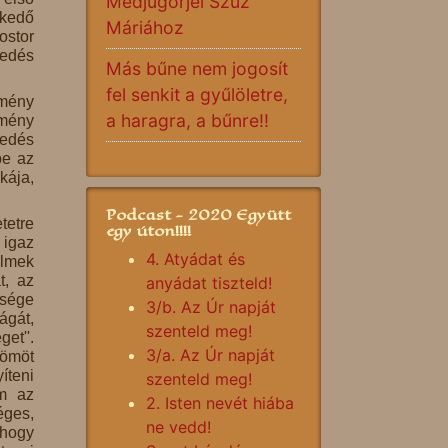
Medjugorjei Szűz
ekedő
Máriához
ostor
vedés
Más bűne nem jogosít
fel senkit a gyűlöletre,
emény
a haragra, a bűnre!!
emény
kedés
be az
kája,
Podcast - 2020 Együtt
tetre
egy úton!!!!
 igaz
4. Atyádat és
elmek
t, az
anyádat tiszteld!
ssége
3/b. Az Úr napját
ágát,
szenteld meg!
et''.
3/a. Az Úr napját
römöt
íteni
szenteld meg!
m az
2. Isten nevét hiába
éges,
ne vedd!
 hogy