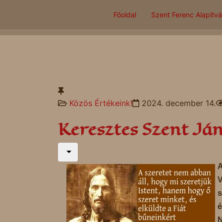
Főoldal
Szent Ferenc Alapítv
Közös Értékeink!
2024. december 14.
Keresztes Szent Já
A
V
s
é
N