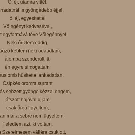
Ó, éj, utamra vittél,
irradatnál is gyöngédebb éjjel,
ó, éj, egyesitettél
Vőlegényt kedvesével,
yt egyformává téve Vőlegénnyel!
Neki őriztem eddig,
rágzó keblem neki odaadtam,
álomba szenderült itt,
én egyre símogattam,
ruslomb hűsítette lankadatlan.
Csipkés oromra surrant
 és sebzett gyönge kézzel engem,
játszott hajával ujjam,
csak őreá figyeltem,
tan már a sebre nem ügyeltem.
Feledtem azt, ki voltam,
m Szerelmesem vállára csuklott,