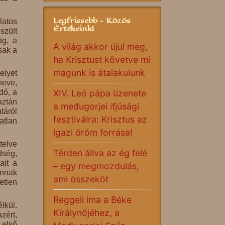
Legfrissebb - Közös
latos
Értékeink!
szült
ág, a
A világ akkor újul meg,
sak a
ha Krisztust követve mi
magunk is átalakulunk
elyet
heve,
dó, a
XIV. Leó pápa üzenete
aztán
a međugorjei ifjúsági
táról
fesztiválra: Krisztus az
atlan
igazi öröm forrása!
telve
Térden állva az ég felé
dség,
ait a
– egy megmozdulás,
annak
ami összeköt
etlen
Reggeli ima a Béke
lkül.
Királynőjéhez, a
zért,
 első