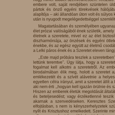
embere volt, saját rendjében szüntelen üldö
pártok és önző egyéni törekvések hálójában
alapítója -- aki állandóan úton volt és súlyos
után is nyugodt megelégedettséggel szemlélt
Magatartásában és személyében ugyanaz t
élet prózai valóságából ének születik, amel
életnek a szeretete, mivel ez az élet bizto
diszharmóniája, az önzések és egyéni ötlete
énekbe, és az egész együtt az életmű csodála
a Lelki páros ének és a Szeretet eleven lángj
,,Este majd próbára teszlek a szeretetben''
lettünk teremtve''. Úgy látja, hogy a szeret
fogalmat kell alkotni a szeretetről. Az e
birodalmában élik meg, holott a szeretet 
emlékezetét és a szívét alávetnie a helye
egyetlen célra irányul, amit a szeretet állít
aki nem érti ,,hogyan kell igazán örülnie és s
Hiszen az emberek életük megoldását általáb
és beteljesedést; vagy érzéketlenné teszi
akarnak a szenvedéseken. Keresztes S
elfojtásban, s nem is kényszerhelyzetek s
nyílt és Krisztushoz emelkedett. Szerinte mi