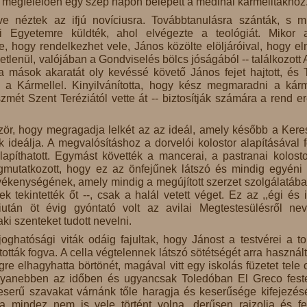
 megfelelően egy szép napon belépett a medinai kármelitákhoz
e néztek az ifjú novíciusra. Továbbtanulásra szánták, s m
 Egyetemre küldték, ahol elvégezte a teológiát. Mikor 
te, hogy rendelkezhet vele, János közölte elöljáróival, hogy e
etlenül, valójában a Gondviselés bölcs jóságából -- találkozott A
 mások akaratát oly kevéssé követő János fejet hajtott, és 
 a Kármellel. Kinyilvánította, hogy kész megmaradni a kárm
szmét Szent Teréziától vette át -- biztosítják számára a rend er
ör, hogy megragadja lelkét az az ideál, amely később a Kere
k ideálja. A megvalósításhoz a dorvelói kolostor alapításával f
apíthatott. Egymást követték a mancerai, a pastranai kolosto
mutatkozott, hogy ez az önfejűnek látszó és mindig egyéni ú
vékenységének, amely mindig a megújított szerzet szolgálatában
 tekintették őt --, csak a halál vetett véget. Ez az ,,égi és i
után öt évig gyóntató volt az avilai Megtestesülésről nev
aki szenteket tudott nevelni.
ghatósági viták odáig fajultak, hogy Jánost a testvérei a to
ották fogva. A cella végtelennek látszó sötétségét arra használta
re elhagyhatta börtönét, magával vitt egy iskolás füzetet tele 
 ugyanebben az időben és ugyancsak Toledóban El Greco feste
eserű szavakat várnánk tőle haragja és keserűsége kifejezés
a mindez nem is vele történt volna, derűsen rajzolja és fe