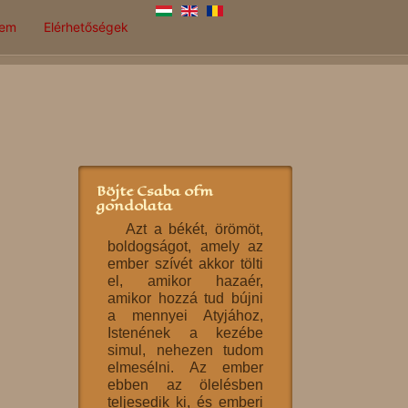
lem
Elérhetőségek
Böjte Csaba ofm
gondolata
Azt a békét, örömöt,
boldogságot, amely az
ember szívét akkor tölti
el, amikor hazaér,
amikor hozzá tud bújni
a mennyei Atyjához,
Istenének a kezébe
simul, nehezen tudom
elmesélni. Az ember
ebben az ölelésben
teljesedik ki, és emberi