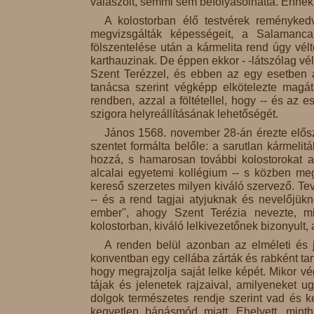
válaszolt, semmi sem befolyásolhatta. Ennek
A kolostorban élő testvérek reménykedv
megvizsgálták képességeit, a Salamancai
fölszentelése után a kármelita rend úgy vél
karthauzinak. De éppen ekkor - -látszólag vél
Szent Terézzel, és ebben az egy esetben a
tanácsa szerint végképp elkötelezte magát
rendben, azzal a föltétellel, hogy -- és az e
szigora helyreállításának lehetőségét.
János 1568. november 28-án érezte elősz
szentet formálta belőle: a sarutlan kármelitá
hozzá, s hamarosan további kolostorokat al
alcalai egyetemi kollégium -- s közben meg
kereső szerzetes milyen kiváló szervező. Te
-- és a rend tagjai atyjuknak és nevelőjüknek
ember'', ahogy Szent Terézia nevezte, mi
kolostorban, kiváló lelkivezetőnek bizonyult, 
A renden belül azonban az elméleti és jo
konventban egy cellába zárták és rabként tart
hogy megrajzolja saját lelke képét. Mikor vég
tájak és jelenetek rajzaival, amilyeneket
dolgok természetes rendje szerint vad és k
kegyetlen bánásmód miatt. Ehelyett, minth