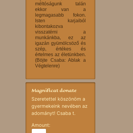
méltóságunk talán
ekkor van a
legmagasabb fokon.
Isten karjaiból
kibontakozva
visszatérni a
munkánkba, ez az
igazán gyümölcsöző és
szép, értékes és
értelmes az életünkben.
(Böjte Csaba: Ablak a
Végtelenre)
Magnificat donate
Szeretettel köszönöm a
gyermekeink nevében az
adományt! Csaba t.
Amount: