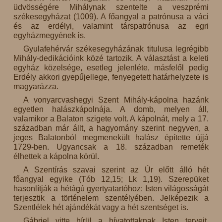
üdvösségére Mihálynak szentelte a veszprémi
székesegyházat (1009). A főangyal a patrónusa a váci
és az erdélyi, valamint társpatrónusa az egri
egyházmegyének is.
Gyulafehérvár székesegyházának titulusa legrégibb
Mihály-dedikációink közé tartozik. A választást a keleti
egyház közelsége, esetleg jelenléte, másfelől pedig
Erdély akkori gyepűjellege, fenyegetett határhelyzete is
magyarázza.
A vonyarcvashegyi Szent Mihály-kápolna hazánk
egyetlen halászkápolnája. A domb, melyen áll,
valamikor a Balaton szigete volt. A kápolnát, mely a 17.
században már állt, a hagyomány szerint negyven, a
jeges Balatonból megmenekült halász építette újjá
1729-ben. Ugyancsak a 18. században remeték
élhettek a kápolna körül.
A Szentírás szavai szerint az Úr előtt álló hét
főangyal egyike (Tób 12,15; Lk 1,19). Szerepüket
hasonlítják a hétágú gyertyatartóhoz: Isten világosságát
terjesztik a történelem szentélyében. Jelképezik a
Szentlélek hét ajándékát vagy a hét szentséget is.
Gábriel vitte hírül a hívatottaknak Isten terveit.