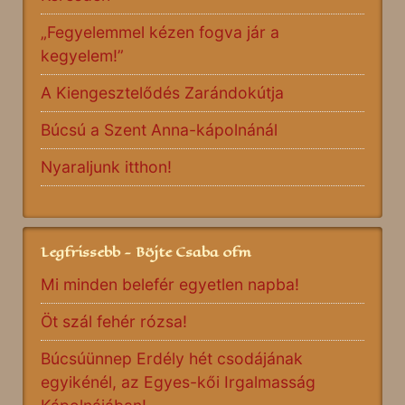
„Fegyelemmel kézen fogva jár a
kegyelem!”
A Kiengesztelődés Zarándokútja
Búcsú a Szent Anna-kápolnánál
Nyaraljunk itthon!
Legfrissebb - Böjte Csaba ofm
Mi minden belefér egyetlen napba!
Öt szál fehér rózsa!
Búcsúünnep Erdély hét csodájának
egyikénél, az Egyes-kői Irgalmasság