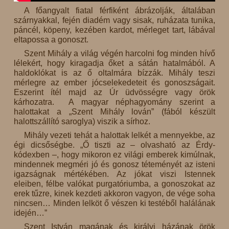
A főangyalt fiatal férfiként ábrázolják, általában
szárnyakkal, fején diadém vagy sisak, ruházata tunika,
páncél, köpeny, kezében kardot, mérleget tart, lábával
eltapossa a gonoszt.
Szent Mihály a világ végén harcolni fog minden hívő
lélekért, hogy kiragadja őket a sátán hatalmából. A
haldoklókat is az ő oltalmára bízzák. Mihály teszi
mérlegre az ember jócselekedeteit és gonoszságait.
Eszerint ítél majd az Úr üdvösségre vagy örök
kárhozatra. A magyar néphagyomány szerint a
halottakat a „Szent Mihály lován” (fából készült
halottszállító saroglya) viszik a sírhoz.
Mihály vezeti tehát a halottak lelkét a mennyekbe, az
égi dicsőségbe. „Ő tiszti az – olvasható az Érdy-
kódexben –, hogy mikoron ez világi emberek kimúlnak,
mindennek megméri jó és gonosz téteményét az isteni
igazságnak mértékében. Az jókat viszi Istennek
eleiben, félbe valókat purgatóriumba, a gonoszokat az
erek tűzre, kinek kezdeti akkoron vagyon, de vége soha
nincsen… Minden lelköt ő vészen ki testéből halálának
idején…”
Szent István magának és királyi házának örök