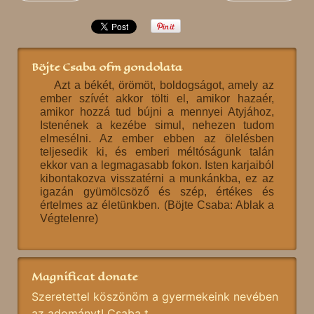
Böjte Csaba ofm gondolata
Azt a békét, örömöt, boldogságot, amely az
ember szívét akkor tölti el, amikor hazaér,
amikor hozzá tud bújni a mennyei Atyjához,
Istenének a kezébe simul, nehezen tudom
elmesélni. Az ember ebben az ölelésben
teljesedik ki, és emberi méltóságunk talán
ekkor van a legmagasabb fokon. Isten karjaiból
kibontakozva visszatérni a munkánkba, ez az
igazán gyümölcsöző és szép, értékes és
értelmes az életünkben. (Böjte Csaba: Ablak a
Végtelenre)
Magnificat donate
Szeretettel köszönöm a gyermekeink nevében
az adományt! Csaba t.