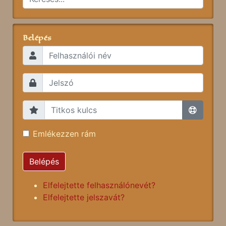
Belépés
Emlékezzen rám
Belépés
Elfelejtette felhasználónevét?
Elfelejtette jelszavát?