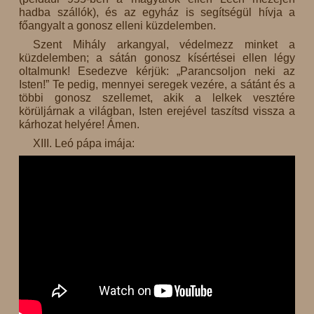
hadba szállók), és az egyház is segítségül hívja a
főangyalt a gonosz elleni küzdelemben.
Szent Mihály arkangyal, védelmezz minket a
küzdelemben; a sátán gonosz kísértései ellen légy
oltalmunk! Esedezve kérjük: „Parancsoljon neki az
Isten!” Te pedig, mennyei seregek vezére, a sátánt és a
többi gonosz szellemet, akik a lelkek vesztére
körüljárnak a világban, Isten erejével taszítsd vissza a
kárhozat helyére! Ámen.
XIII. Leó pápa imája: