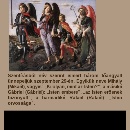
Szentírásból név szerint ismert három főangyalt
ünnepeljük szeptember 29-én. Egyikük neve Mihály
(Mikaél), vagyis: „Ki olyan, mint az Isten?”; a másiké
Gábriel (Gábriél): „Isten embere”, „az Isten erősnek
bizonyult”; a harmadiké Rafael (Rafaél): „Isten
orvossága”.