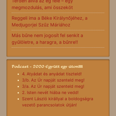
Térden állva az ég felé – egy
megmozdulás, ami összeköt
Reggeli ima a Béke Királynőjéhez, a
Medjugorjei Szűz Máriához
Más bűne nem jogosít fel senkit a
gyűlöletre, a haragra, a bűnre!!
Podcast - 2020 Együtt egy úton!!!!
4. Atyádat és anyádat tiszteld!
3/b. Az Úr napját szenteld meg!
3/a. Az Úr napját szenteld meg!
2. Isten nevét hiába ne vedd!
Szent László királlyal a boldogságra
vezető parancsolatok útján!