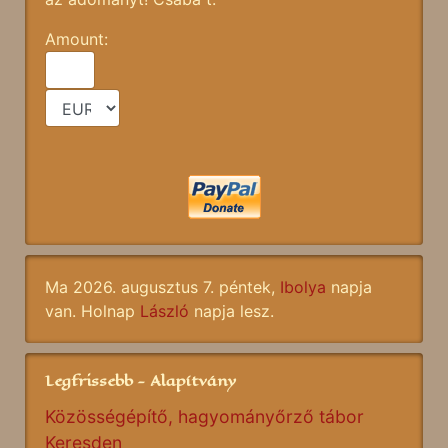
Amount:
Ma 2026. augusztus 7. péntek,
Ibolya
napja
van. Holnap
László
napja lesz.
Legfrissebb - Alapítvány
Közösségépítő, hagyományőrző tábor
Keresden