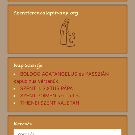
Szentferencalapitvany.org
Nap Szentje
BOLDOG AGATANGELUS és KASSZIÁN
kapucinus vértanúk
SZENT II. SIXTUS PÁPA
SZENT POIMEN szerzetes
THIENEI SZENT KAJETÁN
Keresés