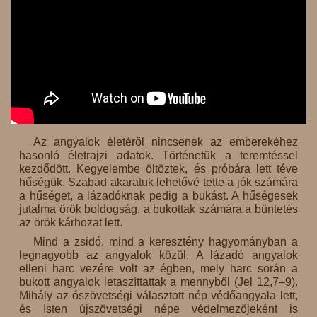
Az angyalok életéről nincsenek az emberekéhez
hasonló életrajzi adatok. Történetük a teremtéssel
kezdődött. Kegyelembe öltöztek, és próbára lett téve
hűségük. Szabad akaratuk lehetővé tette a jók számára
a hűséget, a lázadóknak pedig a bukást. A hűségesek
jutalma örök boldogság, a bukottak számára a büntetés
az örök kárhozat lett.
Mind a zsidó, mind a keresztény hagyományban a
legnagyobb az angyalok közül. A lázadó angyalok
elleni harc vezére volt az égben, mely harc során a
bukott angyalok letaszíttattak a mennyből (Jel 12,7–9).
Mihály az ószövetségi választott nép védőangyala lett,
és Isten újszövetségi népe védelmezőjeként is