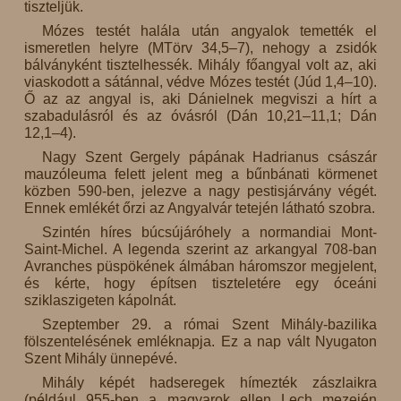
tiszteljük.
Mózes testét halála után angyalok temették el
ismeretlen helyre (MTörv 34,5–7), nehogy a zsidók
bálványként tisztelhessék. Mihály főangyal volt az, aki
viaskodott a sátánnal, védve Mózes testét (Júd 1,4–10).
Ő az az angyal is, aki Dánielnek megviszi a hírt a
szabadulásról és az óvásról (Dán 10,21–11,1; Dán
12,1–4).
Nagy Szent Gergely pápának Hadrianus császár
mauzóleuma felett jelent meg a bűnbánati körmenet
közben 590-ben, jelezve a nagy pestisjárvány végét.
Ennek emlékét őrzi az Angyalvár tetején látható szobra.
Szintén híres búcsújáróhely a normandiai Mont-
Saint-Michel. A legenda szerint az arkangyal 708-ban
Avranches püspökének álmában háromszor megjelent,
és kérte, hogy építsen tiszteletére egy óceáni
sziklaszigeten kápolnát.
Szeptember 29. a római Szent Mihály-bazilika
fölszentelésének emléknapja. Ez a nap vált Nyugaton
Szent Mihály ünnepévé.
Mihály képét hadseregek hímezték zászlaikra
(például 955-ben a magyarok ellen Lech mezején