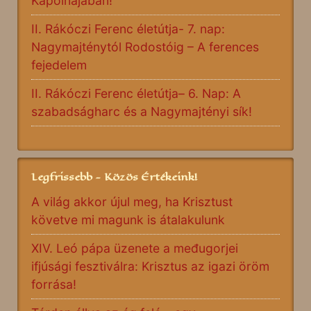
Kápolnájában!
II. Rákóczi Ferenc életútja- 7. nap:
Nagymajténytól Rodostóig – A ferences
fejedelem
II. Rákóczi Ferenc életútja– 6. Nap: A
szabadságharc és a Nagymajtényi sík!
Legfrissebb - Közös Értékeink!
A világ akkor újul meg, ha Krisztust
követve mi magunk is átalakulunk
XIV. Leó pápa üzenete a međugorjei
ifjúsági fesztiválra: Krisztus az igazi öröm
forrása!