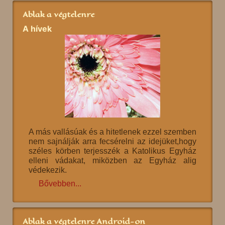
Ablak a végtelenre
A hívek
A más vallásúak és a hitetlenek ezzel szemben
nem sajnálják arra fecsérelni az idejüket,hogy
széles körben terjesszék a Katolikus Egyház
elleni vádakat, miközben az Egyház alig
védekezik.
Bővebben...
Ablak a végtelenre Android-on