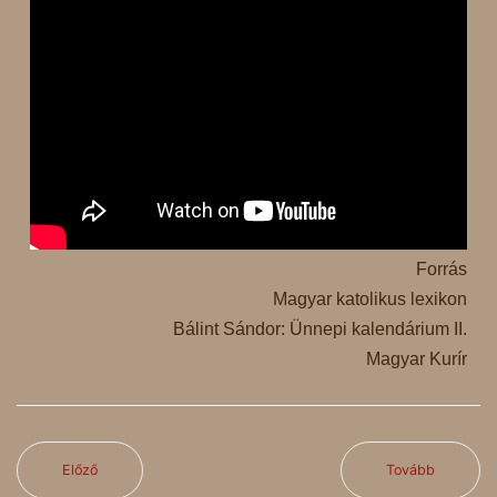
Forrás
Magyar katolikus lexikon
Bálint Sándor: Ünnepi kalendárium II.
Magyar Kurír
Előző
Tovább