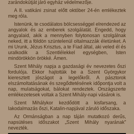
zarándokútját járó egyház védelmezője.
A II. vatikáni zsinat előtt október 24-én emlékeztek
meg róla.
Istenünk, te csodálatos bölcsességgel elrendezed az
angyalok és az emberek szolgálatát. Engedd, hogy
angyalaid, akik a mennyben folytonosan szolgálnak
neked, itt a földön szüntelenül oltalmazzák életünket. A
mi Urunk, Jézus Krisztus, a te Fiad által, aki veled él és
uralkodik a Szentlélekkel egységben, Isten
mindörökkön örökké. Ámen.
Szent Mihály napja a gazdasági év nevezetes őszi
fordulója. Ekkor hajtották be a Szent Györgykor
kieresztett jószágot a legelőkről. A pásztorok
elszámoltatásának és szegődtetésének időpontja volt a
nap, mulatságokat, bálokat rendeztek. Országszerte
emlékezetesek voltak a Szent Mihály-napi vásárok is.
Szent Mihálykor kezdődött a kisfarsang, a
lakodalmazás őszi, Katalin-napjával záruló időszaka.
Az Ormánságban a nap táján mutatkozó derűs,
napsütéses időszakot „Szent Mihály nyarának”
nevezték.