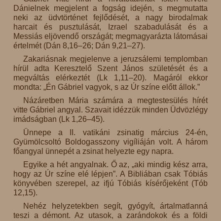
Dánielnek megjelent a fogság idején, s megmutatta
neki az üdvtörténet fejlődését, a nagy birodalmak
harcait és pusztulását, Izrael szabadulását és a
Messiás eljövendő országát; megmagyarázta látomásai
értelmét (Dán 8,16–26; Dán 9,21–27).
Zakariásnak megjelenve a jeruzsálemi templomban
hírül adta Keresztelő Szent János születését és a
megváltás elérkeztét (Lk 1,11–20). Magáról ekkor
mondta: „Én Gábriel vagyok, s az Úr színe előtt állok.”
Názáretben Mária számára a megtestesülés hírét
vitte Gábriel angyal. Szavait idézzük minden Üdvözlégy
imádságban (Lk 1,26–45).
Ünnepe a II. vatikáni zsinatig március 24-én,
Gyümölcsoltó Boldogasszony vigíliáján volt. A három
főangyal ünnepét a zsinat helyezte egy napra.
Egyike a hét angyalnak. Ő az, „aki mindig kész arra,
hogy az Úr színe elé lépjen”. A Bibliában csak Tóbiás
könyvében szerepel, az ifjú Tóbiás kísérőjeként (Tób
12,15).
Nehéz helyzetekben segít, gyógyít, ártalmatlanná
teszi a démont. Az utasok, a zarándokok és a földi