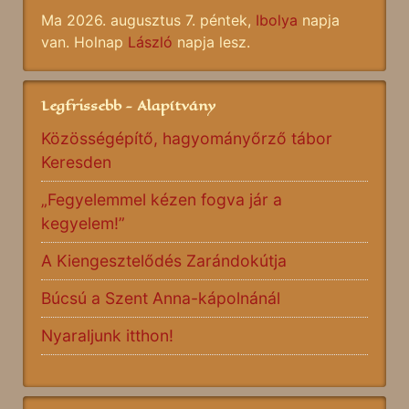
Ma 2026. augusztus 7. péntek,
Ibolya
napja
van. Holnap
László
napja lesz.
Legfrissebb - Alapítvány
Közösségépítő, hagyományőrző tábor
Keresden
„Fegyelemmel kézen fogva jár a
kegyelem!”
A Kiengesztelődés Zarándokútja
Búcsú a Szent Anna-kápolnánál
Nyaraljunk itthon!