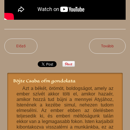
Előző
Tovább
Böjte Csaba ofm gondolata
Azt a békét, örömöt, boldogságot, amely az
ember szívét akkor tölti el, amikor hazaér,
amikor hozzá tud bújni a mennyei Atyjához,
Istenének a kezébe simul, nehezen tudom
elmesélni. Az ember ebben az ölelésben
teljesedik ki, és emberi méltóságunk talán
ekkor van a legmagasabb fokon. Isten karjaiból
kibontakozva visszatérni a munkánkba, ez az