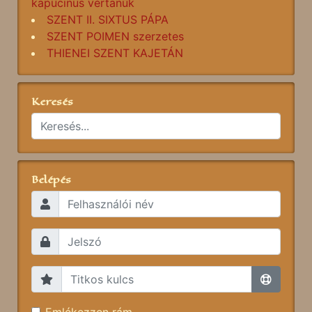
kapucinus vértanúk
SZENT II. SIXTUS PÁPA
SZENT POIMEN szerzetes
THIENEI SZENT KAJETÁN
Keresés
Belépés