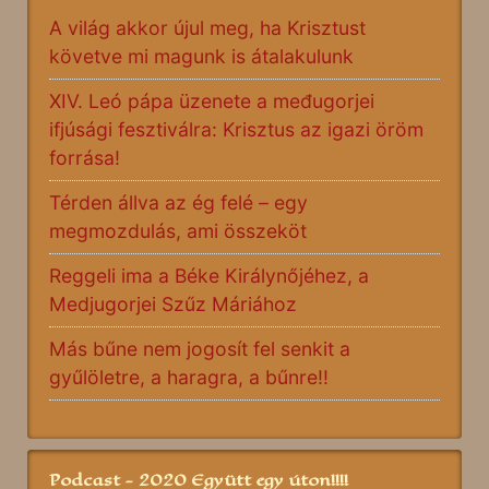
A világ akkor újul meg, ha Krisztust
követve mi magunk is átalakulunk
XIV. Leó pápa üzenete a međugorjei
ifjúsági fesztiválra: Krisztus az igazi öröm
forrása!
Térden állva az ég felé – egy
megmozdulás, ami összeköt
Reggeli ima a Béke Királynőjéhez, a
Medjugorjei Szűz Máriához
Más bűne nem jogosít fel senkit a
gyűlöletre, a haragra, a bűnre!!
Podcast - 2020 Együtt egy úton!!!!