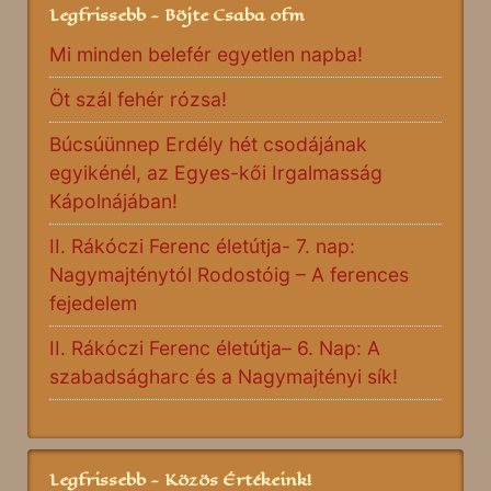
Legfrissebb - Böjte Csaba ofm
Mi minden belefér egyetlen napba!
Öt szál fehér rózsa!
Búcsúünnep Erdély hét csodájának
egyikénél, az Egyes-kői Irgalmasság
Kápolnájában!
II. Rákóczi Ferenc életútja- 7. nap:
Nagymajténytól Rodostóig – A ferences
fejedelem
II. Rákóczi Ferenc életútja– 6. Nap: A
szabadságharc és a Nagymajtényi sík!
Legfrissebb - Közös Értékeink!