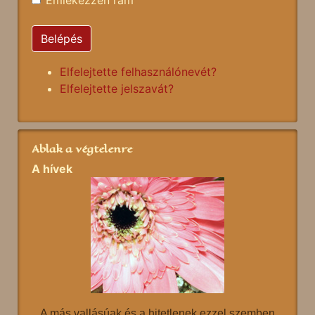
Emlékezzen rám
Belépés
Elfelejtette felhasználónevét?
Elfelejtette jelszavát?
Ablak a végtelenre
A hívek
A más vallásúak és a hitetlenek ezzel szemben