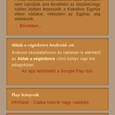
nem sajnálják arra fecsérelni az idejüket,hogy
széles körben terjesszék a Katolikus Egyház
elleni vádakat, miközben az Egyház alig
védekezik.
Bővebben...
Ablak a végtelenre Android-on
Android okostelefonon és tableten is elérhető
az
Ablak a végtelenre
című könyv napi kis
adagokban.
Az app letölthető a Google Play-ből.
Play Könyvek
Infofüzet - Csaba testvér nagy családja