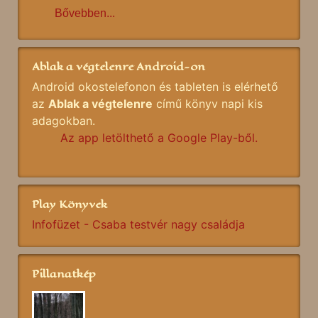
Bővebben...
Ablak a végtelenre Android-on
Android okostelefonon és tableten is elérhető
az
Ablak a végtelenre
című könyv napi kis
adagokban.
Az app letölthető a Google Play-ből.
Play Könyvek
Infofüzet - Csaba testvér nagy családja
Pillanatkép