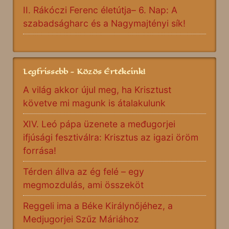
II. Rákóczi Ferenc életútja– 6. Nap: A
szabadságharc és a Nagymajtényi sík!
Legfrissebb - Közös Értékeink!
A világ akkor újul meg, ha Krisztust
követve mi magunk is átalakulunk
XIV. Leó pápa üzenete a međugorjei
ifjúsági fesztiválra: Krisztus az igazi öröm
forrása!
Térden állva az ég felé – egy
megmozdulás, ami összeköt
Reggeli ima a Béke Királynőjéhez, a
Medjugorjei Szűz Máriához