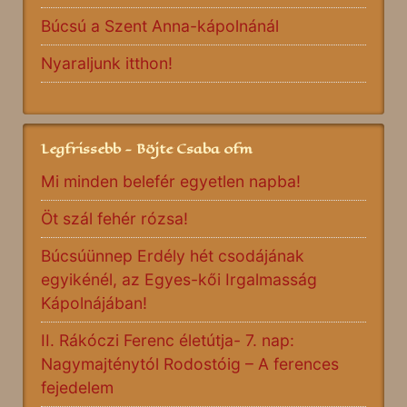
Búcsú a Szent Anna-kápolnánál
Nyaraljunk itthon!
Legfrissebb - Böjte Csaba ofm
Mi minden belefér egyetlen napba!
Öt szál fehér rózsa!
Búcsúünnep Erdély hét csodájának
egyikénél, az Egyes-kői Irgalmasság
Kápolnájában!
II. Rákóczi Ferenc életútja- 7. nap:
Nagymajténytól Rodostóig – A ferences
fejedelem