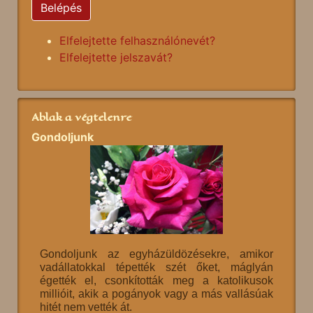
Belépés
Elfelejtette felhasználónevét?
Elfelejtette jelszavát?
Ablak a végtelenre
Gondoljunk
Gondoljunk az egyházüldözésekre, amikor
vadállatokkal tépették szét őket, máglyán
égették el, csonkították meg a katolikusok
millióit, akik a pogányok vagy a más vallásúak
hitét nem vették át.