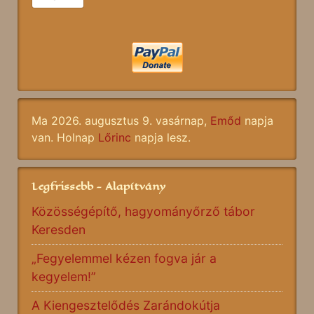
Ma 2026. augusztus 9. vasárnap,
Emőd
napja
van. Holnap
Lőrinc
napja lesz.
Legfrissebb - Alapítvány
Közösségépítő, hagyományőrző tábor
Keresden
„Fegyelemmel kézen fogva jár a
kegyelem!”
A Kiengesztelődés Zarándokútja