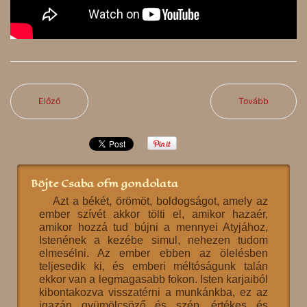
Előző
Tovább
Böjte Csaba ofm gondolata
Azt a békét, örömöt, boldogságot, amely az
ember szívét akkor tölti el, amikor hazaér,
amikor hozzá tud bújni a mennyei Atyjához,
Istenének a kezébe simul, nehezen tudom
elmesélni. Az ember ebben az ölelésben
teljesedik ki, és emberi méltóságunk talán
ekkor van a legmagasabb fokon. Isten karjaiból
kibontakozva visszatérni a munkánkba, ez az
igazán gyümölcsöző és szép, értékes és