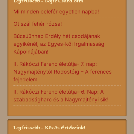
Legfrissebb - Böjte Csaba ofm
Mi minden belefér egyetlen napba!
Öt szál fehér rózsa!
Búcsúünnep Erdély hét csodájának
egyikénél, az Egyes-kői Irgalmasság
Kápolnájában!
II. Rákóczi Ferenc életútja- 7. nap:
Nagymajténytól Rodostóig – A ferences
fejedelem
II. Rákóczi Ferenc életútja– 6. Nap: A
szabadságharc és a Nagymajtényi sík!
Legfrissebb - Közös Értékeink!