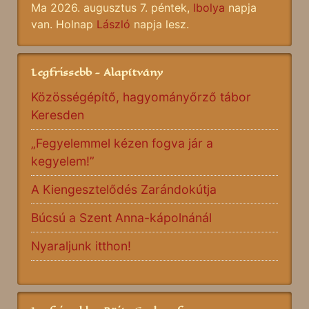
Ma 2026. augusztus 7. péntek,
Ibolya
napja
van. Holnap
László
napja lesz.
Legfrissebb - Alapítvány
Közösségépítő, hagyományőrző tábor
Keresden
„Fegyelemmel kézen fogva jár a
kegyelem!”
A Kiengesztelődés Zarándokútja
Búcsú a Szent Anna-kápolnánál
Nyaraljunk itthon!