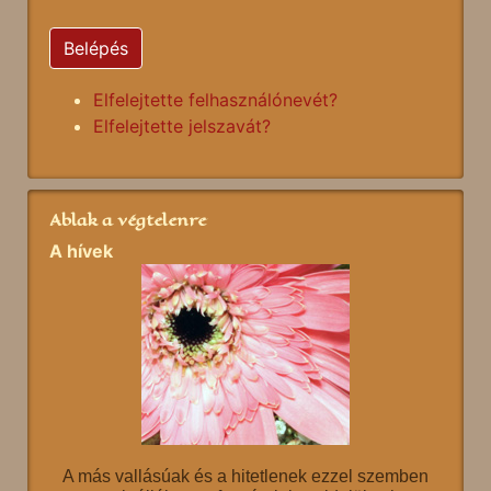
Belépés
Elfelejtette felhasználónevét?
Elfelejtette jelszavát?
Ablak a végtelenre
A hívek
A más vallásúak és a hitetlenek ezzel szemben