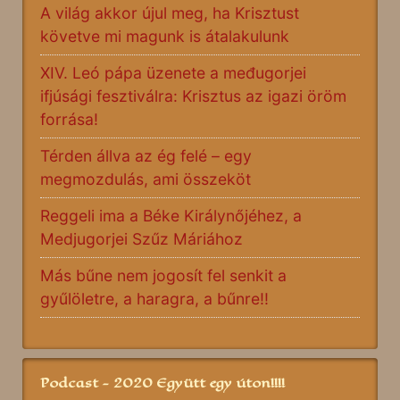
A világ akkor újul meg, ha Krisztust
követve mi magunk is átalakulunk
XIV. Leó pápa üzenete a međugorjei
ifjúsági fesztiválra: Krisztus az igazi öröm
forrása!
Térden állva az ég felé – egy
megmozdulás, ami összeköt
Reggeli ima a Béke Királynőjéhez, a
Medjugorjei Szűz Máriához
Más bűne nem jogosít fel senkit a
gyűlöletre, a haragra, a bűnre!!
Podcast - 2020 Együtt egy úton!!!!