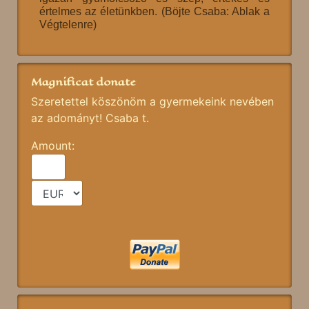
értelmes az életünkben. (Böjte Csaba: Ablak a
Végtelenre)
Magnificat donate
Szeretettel köszönöm a gyermekeink nevében
az adományt! Csaba t.
Amount: