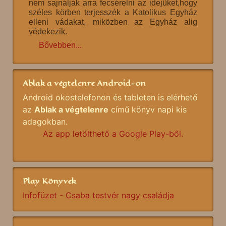
nem sajnálják arra fecsérelni az idejüket,hogy
széles körben terjesszék a Katolikus Egyház
elleni vádakat, miközben az Egyház alig
védekezik.
Bővebben...
Ablak a végtelenre Android-on
Android okostelefonon és tableten is elérhető
az
Ablak a végtelenre
című könyv napi kis
adagokban.
Az app letölthető a Google Play-ből.
Play Könyvek
Infofüzet - Csaba testvér nagy családja