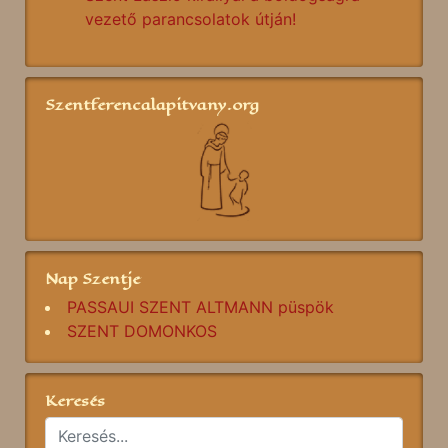
vezető parancsolatok útján!
Szentferencalapitvany.org
Nap Szentje
PASSAUI SZENT ALTMANN püspök
SZENT DOMONKOS
Keresés