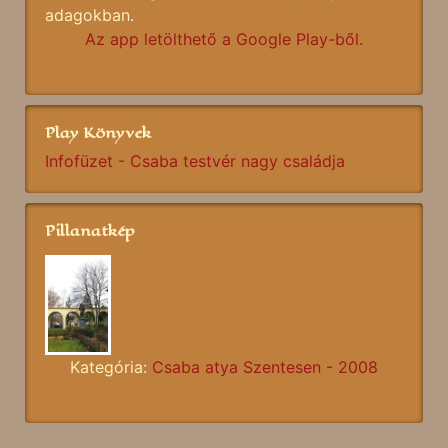
adagokban.
Az app letölthető a Google Play-ből.
Play Könyvek
Infofüzet - Csaba testvér nagy családja
Pillanatkép
Kategória:
Csaba atya Szentesen - 2008