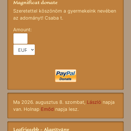
Magnificat donate
Szeretettel köszönöm a gyermekeink nevében
az adományt! Csaba t.
Amount:
Ma 2026. augusztus 8. szombat,
László
napja
van. Holnap
Emőd
napja lesz.
Legfrissebb - Alapítvány