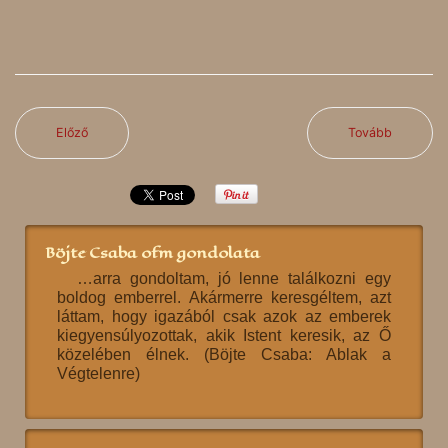
Előző
Tovább
Böjte Csaba ofm gondolata
…arra gondoltam, jó lenne találkozni egy
boldog emberrel. Akármerre keresgéltem, azt
láttam, hogy igazából csak azok az emberek
kiegyensúlyozottak, akik Istent keresik, az Ő
közelében élnek. (Böjte Csaba: Ablak a
Végtelenre)