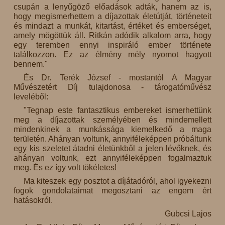
csupán a lenyűgöző előadások adták, hanem az is,
hogy megismerhettem a díjazottak életútját, történeteit
és mindazt a munkát, kitartást, értéket és emberséget,
amely mögöttük áll. Ritkán adódik alkalom arra, hogy
egy teremben ennyi inspiráló ember története
találkozzon. Ez az élmény mély nyomot hagyott
bennem."
És Dr. Terék József - mostantól A Magyar
Művészetért Díj tulajdonosa - tárogatóművész
leveléből:
"Tegnap este fantasztikus embereket ismerhettünk
meg a díjazottak személyében és mindemellett
mindenkinek a munkássága kiemelkedő a maga
területén. Ahányan voltunk, annyiféleképpen próbáltunk
egy kis szeletet átadni életünkből a jelen lévőknek, és
ahányan voltunk, ezt annyiféleképpen fogalmaztuk
meg. És ez így volt tökéletes!
Ma kiteszek egy posztot a díjátadóról, ahol igyekezni
fogok gondolataimat megosztani az engem ért
hatásokról.
Gubcsi Lajos