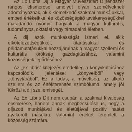
Az Ex Libris Díj a Magyar Művészetért Díjrendszer
rangos elismerése, amelyet olyan személyeknek
adományoznak, akik kiemelkedő szakmai munkájukkal,
emberi értékeikkel és közösségépítő tevékenységükkel
maradandó nyomot hagytak a magyar kulturális,
tudományos, oktatási vagy társadalmi életben.
A díj azok munkásságát ismeri el, akik
elkötelezettségükkel, kitartásukkal és
példamutatásukkal hozzájárulnak a magyar szellemi és
kulturális örökség gazdagításához, valamint
közösségeik fejlődéséhez.
Az „ex libris” kifejezés eredetileg a könyvkultúrához
kapcsolódik, jelentése: „könyveiből” vagy
„könyvtárából”. Ez a tudás, a műveltség, az alkotó
szellem és az értékteremtés szimbóluma, amely jól
tükrözi a díj szellemiségét.
Az Ex Libris Díj nem csupán a szakmai kiválóság
elismerése, hanem annak megbecsülése is, hogy a
díjazott munkájával és életútjával pozitív hatást
gyakorolt másokra, valamint értéket teremtett a
közösség számára.