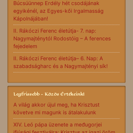
Búcsúünnep Erdély hét csodájának
egyikénél, az Egyes-kői Irgalmasság
Kápolnájában!
II. Rákóczi Ferenc életútja- 7. nap:
Nagymajténytól Rodostóig – A ferences
fejedelem
II. Rákóczi Ferenc életútja– 6. Nap: A
szabadságharc és a Nagymajtényi sík!
Legfrissebb - Közös Értékeink!
A világ akkor újul meg, ha Krisztust
követve mi magunk is átalakulunk
XIV. Leó pápa üzenete a međugorjei
ifjúsági fesztiválra: Krisztus az igazi öröm