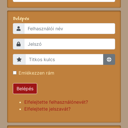
Belépés
Emlékezzen rám
Belépés
Elfelejtette felhasználónevét?
Elfelejtette jelszavát?