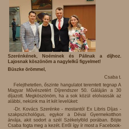
Szerénkének, Noéminek és Pálinak a díjhoz.
Lajosnak köszönöm a nagylelkű figyelmet!
Büszke örömmel,
Csaba t.
Felejthetetlen, őszinte hangulatot teremtett tegnap A
Magyar Művészetért Díjrendszer 50. Gáláján a 30
díjazott. Megköszönöm, ha a sok közül elolvassák az
alábbi, nekünk ma írt két levelüket:
-Dr. Kovács Szerénke - mostantól Ex Libris Díjas -
szakpszichológus, egykor a Dévai Gyermekotthon
árvája, akit sodort a szél Székelyföld porában. Böjte
Csaba fogta meg a kezét. Erről így ír most a Facebook-