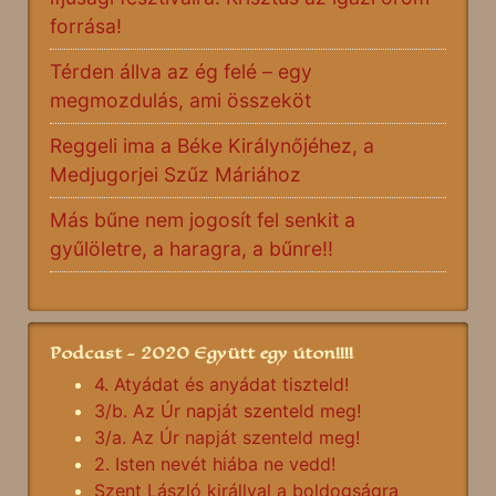
forrása!
Térden állva az ég felé – egy
megmozdulás, ami összeköt
Reggeli ima a Béke Királynőjéhez, a
Medjugorjei Szűz Máriához
Más bűne nem jogosít fel senkit a
gyűlöletre, a haragra, a bűnre!!
Podcast - 2020 Együtt egy úton!!!!
4. Atyádat és anyádat tiszteld!
3/b. Az Úr napját szenteld meg!
3/a. Az Úr napját szenteld meg!
2. Isten nevét hiába ne vedd!
Szent László királlyal a boldogságra