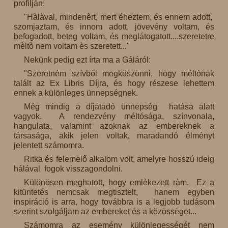
profilján:
"Hàlàval, mindenèrt, mert éheztem, és ennem adott,
szomjaztam, és innom adott, jövevény voltam, és
befogadott, beteg voltam, és meglátogatott....szeretetre
mèltò nem voltam ès szeretett..."
Nekünk pedig ezt írta ma a Gáláról:
"Szeretném szívből megköszönni, hogy méltónak
talált az Ex Libris Díjra, és hogy részese lehettem
ennek a különleges ünnepségnek.
Még mindig a díjátadó ünnepsèg hatása alatt
vagyok. A rendezvény méltósága, színvonala,
hangulata, valamint azoknak az embereknek a
társasága, akik jelen voltak, maradandó élményt
jelentett számomra.
Ritka és felemelő alkalom volt, amelyre hosszú ideig
hálával fogok visszagondolni.
Különösen meghatott, hogy emlèkezett ràm. Ez a
kitüntetés nemcsak megtisztelt, hanem egyben
inspiráció is arra, hogy továbbra is a legjobb tudásom
szerint szolgáljam az embereket és a közösséget...
Számomra az esemény különlegességét nem