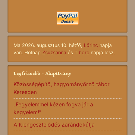
Ma 2026. augusztus 10. hétfő,
Lőrinc
napja
van. Holnap
Zsuzsanna
és
Tiborc
napja lesz.
Legfrissebb - Alapítvány
Közösségépítő, hagyományőrző tábor
Keresden
„Fegyelemmel kézen fogva jár a
kegyelem!”
A Kiengesztelődés Zarándokútja