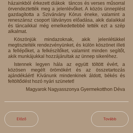
házainkból érkezett diákok táncos és verses műsorral
örvendeztették meg a jelenlévőket. A közös ünneplést
gazdagította a Szivárvány Kórus éneke, valamint a
reneszánsz csoport látványos előadása, akik dalaikkal
és táncaikkal még emelkedettebbé tették ezt a szép
alkalmat.
Köszönjük mindazoknak, akik jelenlétükkel
megtisztelték rendezvényünket, és külön köszönet illeti
a fellépőket, a felkészítőket, valamint minden segítőt,
akik munkájukkal hozzájárultak az ünnep sikeréhez.
Istennek legyen hála az együtt töltött évért, a
közösen megélt örömökért és az összetartozás
ajándékáért! Kívánunk mindenkinek áldott, békés és
feltöltődést hozó nyári szünetet!
Magyarok Nagyasszonya Gyermekotthon Déva
Előző
Tovább