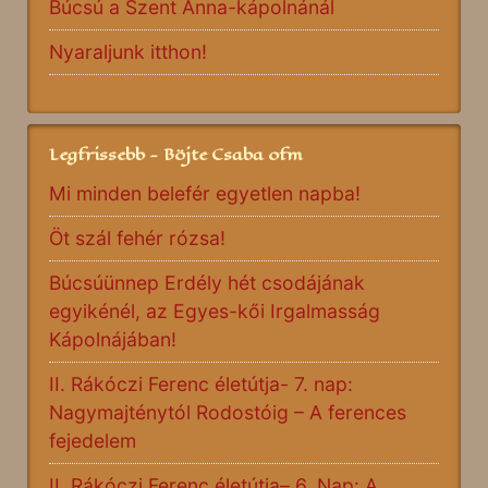
Búcsú a Szent Anna-kápolnánál
Nyaraljunk itthon!
Legfrissebb - Böjte Csaba ofm
Mi minden belefér egyetlen napba!
Öt szál fehér rózsa!
Búcsúünnep Erdély hét csodájának
egyikénél, az Egyes-kői Irgalmasság
Kápolnájában!
II. Rákóczi Ferenc életútja- 7. nap:
Nagymajténytól Rodostóig – A ferences
fejedelem
II. Rákóczi Ferenc életútja– 6. Nap: A