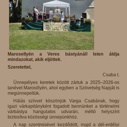
Marosellyén a Veres bástyánál! Isten áldja
mindazokat, akik eljöttek.
Szeretettel,
Csaba t.
Ünnepélyes keretek között zártuk a 2025–2026-os
tanévet Marosillyén, ahol egyben a Szövetség Napját is
megünnepeltük.
Hálás szívvel köszönjük Varga Csabának, hogy
igazi várkapitányként fogadott bennünket a történelmi
várbástya hangulatos udvarán, méltó helyszínt
biztosítva közösségi ünnepünkhöz.
A nap szentmisével kezdődött, majd a dél-erdélyi