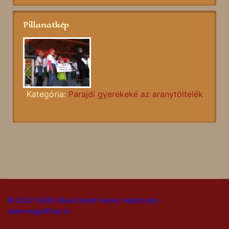
Pillanatkép
Kategória:
Parajdi gyerekeké az aranytöltelék
© 2007-2026 Dévai Szent Ferenc Alapítvány -
www.magnificat.ro