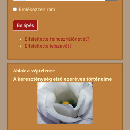
Emlékezzen rám
Belépés
Elfelejtette felhasználónevét?
Elfelejtette jelszavát?
Ablak a végtelenre
A kereszténység első ezeréves történelme