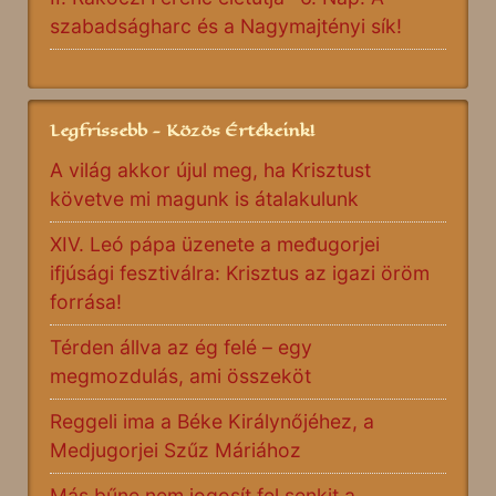
szabadságharc és a Nagymajtényi sík!
Legfrissebb - Közös Értékeink!
A világ akkor újul meg, ha Krisztust
követve mi magunk is átalakulunk
XIV. Leó pápa üzenete a međugorjei
ifjúsági fesztiválra: Krisztus az igazi öröm
forrása!
Térden állva az ég felé – egy
megmozdulás, ami összeköt
Reggeli ima a Béke Királynőjéhez, a
Medjugorjei Szűz Máriához
Más bűne nem jogosít fel senkit a