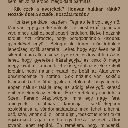
sem lett volna erőből megoldani bármit is.
Kik ezek a gyerekek? Hogyan bukkan rájuk?
Hozzák őket a szülők, hozzátartozók?
Konkrét példával kezdem. Tegnap felhívott egy nő.
Már van egy gyereke nálunk. De most ismét gondban
van, nincs, akihez segítségért forduljon. Illetve hozzánk
fordult. Azt kérdezte, hogy befogadnánk-e kisebbik
gyerekével együtt. Befogadtuk. Innen már többféle
lehetőség nyílik számára. Lehet, hogy egy éven belül
sikerül talpra állnia, veszi gyerekeit, és továbblép. Az is
lehet, hogy gyerekeit hátrahagyja, és csak ő maga
megy tovább. Harmadik lehetőségként az is elő szokott
fordulni, hogy nálunk marad, és beáll az Alapítvány
önkénteseinek a sorába. Sok házunk van, sokféle
feladatot kell ellátni, gyakran előfordul, hogy igenis,
éppen nálunk találja meg az addig tévelygő, kereső
ember életének az értelmét. Én szeretek úgy gondolni a
Szent Ferenc Alapítványra, mint egy nagy fára,
amelynek hatalmas koronája sokféleképpen
szolgálhatja a vándormadarakat: meg lehet pihenni,
eső, szél, vihar elől el lehet bújni, fészket is lehet rakni
egyik-másik ágán, de ha úgy hozza az élet, akkor
tovább lehet repülni. Én remélem, hogy mindenki,