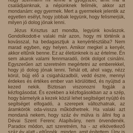
családjainknak, a népünknek felírnék, akkor azt
mondanám: egy gyermek. Mert a gyermekek jelentik az
egyetlen esélyt, hogy jobbak legyünk, hogy felismerjük,
milyen jó dolog jónak lenni.
Jézus Krisztus azt mondta, legyünk kovászok.
Gondolkodott-e valaki már azon, hogy mi történik a
kovásszal, ha bedagasztjuk a kenyértésztába? Nem
marad egyben, egy helyen. Amikor megkel a kenyér,
akkor eltűnik benne. Ez az életünknek is az értelme. Én
sem akarok valami fennmaradó, örök dolgot csinálni.
Egyszerűen azt szeretném megértetni az emberekkel,
hogy jó dolog jónak lenni. Tehát ott, ahol vagy, nézz
körül, bújj elő a csigaházadból, vedd észre, mennyi
érdekes és értékes ember van körülötted, és nyújtsd a
kezed nekik. Biztosan viszonozni fogják a
kézfogásodat. És ezekben a kézfogásokban az a szép,
hogy bármelyik a kezek közül lehet segítséget nyújtó és
segítséget elfogadó, a szerepek változhatnak, az
áramkörök oda-vissza működhetnek. Ha valaki azt
mondaná nekem, hogy száz év múlva is állni fog a
Dévai Szent Ferenc Alapítvány, nem örvendenék.
Paradox módon, azt szeretném, ha - az elkövetkező
száz év alatt - eltűnnék minden, amit építettem. Úgy is