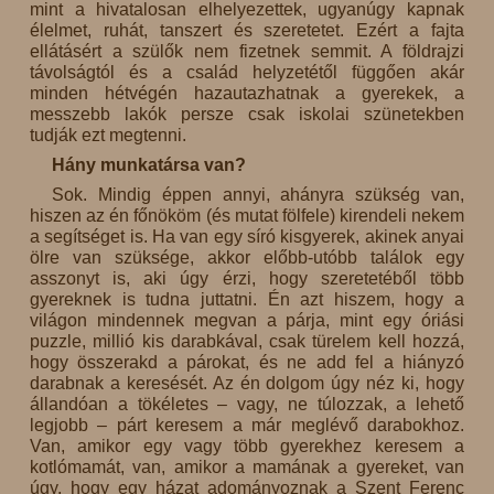
mint a hivatalosan elhelyezettek, ugyanúgy kapnak
élelmet, ruhát, tanszert és szeretetet. Ezért a fajta
ellátásért a szülők nem fizetnek semmit. A földrajzi
távolságtól és a család helyzetétől függően akár
minden hétvégén hazautazhatnak a gyerekek, a
messzebb lakók persze csak iskolai szünetekben
tudják ezt megtenni.
Hány munkatársa van?
Sok. Mindig éppen annyi, ahányra szükség van,
hiszen az én főnököm (és mutat fölfele) kirendeli nekem
a segítséget is. Ha van egy síró kisgyerek, akinek anyai
ölre van szüksége, akkor előbb-utóbb találok egy
asszonyt is, aki úgy érzi, hogy szeretetéből több
gyereknek is tudna juttatni. Én azt hiszem, hogy a
világon mindennek megvan a párja, mint egy óriási
puzzle, millió kis darabkával, csak türelem kell hozzá,
hogy összerakd a párokat, és ne add fel a hiányzó
darabnak a keresését. Az én dolgom úgy néz ki, hogy
állandóan a tökéletes – vagy, ne túlozzak, a lehető
legjobb – párt keresem a már meglévő darabokhoz.
Van, amikor egy vagy több gyerekhez keresem a
kotlómamát, van, amikor a mamának a gyereket, van
úgy, hogy egy házat adományoznak a Szent Ferenc