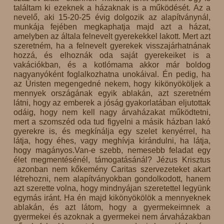
találtam ki ezeknek a házaknak is a működését. Az a
nevelő, aki 15-20-25 évig dolgozik az alapítványnál,
munkája fejében megkaphatja majd azt a házat,
amelyben az általa felnevelt gyerekekkel lakott. Mert azt
szeretném, ha a felnevelt gyerekek visszajárhatnának
hozzá, és elhoznák oda saját gyerekeiket is a
vakációkban, és a kotlómama akkor már boldog
nagyanyóként foglalkozhatna unokáival. Én pedig, ha
az Úristen megengedné nekem, hogy kikönyököljek a
mennyek országának egyik ablakán, azt szeretném
látni, hogy az emberek a jóság gyakorlatában eljutottak
odáig, hogy nem kell nagy árvaházakat működtetni,
mert a szomszéd oda tud figyelni a másik házban lakó
gyerekre is, és megkínálja egy szelet kenyérrel, ha
látja, hogy éhes, vagy meghívja kirándulni, ha látja,
hogy magányos.Van-e szebb, nemesebb feladat egy
élet megmentésénél, támogatásánál? Jézus Krisztus
azonban nem kőkemény Caritas szervezeteket akart
létrehozni, nem alapítványokban gondolkodott, hanem
azt szerette volna, hogy mindnyájan szeretettel legyünk
egymás iránt. Ha én majd kikönyökölök a mennyeknek
ablakán, és azt látom, hogy a gyermekeimnek a
gyermekei és azoknak a gyermekei nem árvaházakban