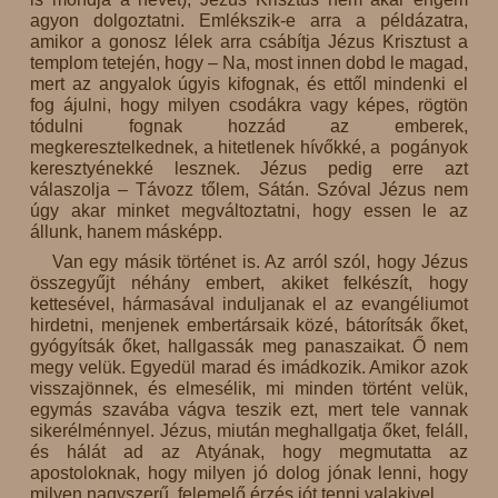
agyon dolgoztatni. Emlékszik-e arra a példázatra,
amikor a gonosz lélek arra csábítja Jézus Krisztust a
templom tetején, hogy – Na, most innen dobd le magad,
mert az angyalok úgyis kifognak, és ettől mindenki el
fog ájulni, hogy milyen csodákra vagy képes, rögtön
tódulni fognak hozzád az emberek,
megkeresztelkednek, a hitetlenek hívőkké, a pogányok
keresztyénekké lesznek. Jézus pedig erre azt
válaszolja – Távozz tőlem, Sátán. Szóval Jézus nem
úgy akar minket megváltoztatni, hogy essen le az
állunk, hanem másképp.
Van egy másik történet is. Az arról szól, hogy Jézus
összegyűjt néhány embert, akiket felkészít, hogy
kettesével, hármasával induljanak el az evangéliumot
hirdetni, menjenek embertársaik közé, bátorítsák őket,
gyógyítsák őket, hallgassák meg panaszaikat. Ő nem
megy velük. Egyedül marad és imádkozik. Amikor azok
visszajönnek, és elmesélik, mi minden történt velük,
egymás szavába vágva teszik ezt, mert tele vannak
sikerélménnyel. Jézus, miután meghallgatja őket, feláll,
és hálát ad az Atyának, hogy megmutatta az
apostoloknak, hogy milyen jó dolog jónak lenni, hogy
milyen nagyszerű, felemelő érzés jót tenni valakivel.