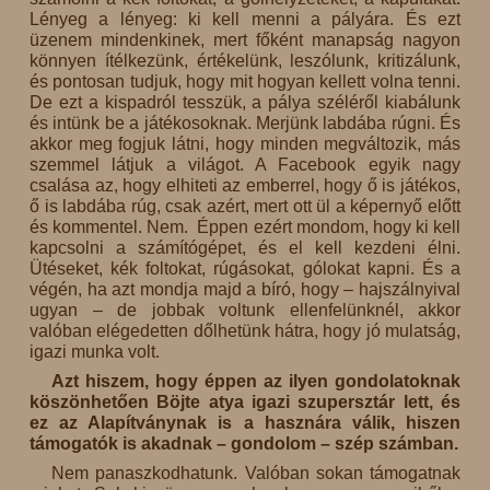
Lényeg a lényeg: ki kell menni a pályára. És ezt
üzenem mindenkinek, mert főként manapság nagyon
könnyen ítélkezünk, értékelünk, leszólunk, kritizálunk,
és pontosan tudjuk, hogy mit hogyan kellett volna tenni.
De ezt a kispadról tesszük, a pálya széléről kiabálunk
és intünk be a játékosoknak. Merjünk labdába rúgni. És
akkor meg fogjuk látni, hogy minden megváltozik, más
szemmel látjuk a világot. A Facebook egyik nagy
csalása az, hogy elhiteti az emberrel, hogy ő is játékos,
ő is labdába rúg, csak azért, mert ott ül a képernyő előtt
és kommentel. Nem. Éppen ezért mondom, hogy ki kell
kapcsolni a számítógépet, és el kell kezdeni élni.
Ütéseket, kék foltokat, rúgásokat, gólokat kapni. És a
végén, ha azt mondja majd a bíró, hogy – hajszálnyival
ugyan – de jobbak voltunk ellenfelünknél, akkor
valóban elégedetten dőlhetünk hátra, hogy jó mulatság,
igazi munka volt.
Azt hiszem, hogy éppen az ilyen gondolatoknak
köszönhetően Böjte atya igazi szupersztár lett, és
ez az Alapítványnak is a hasznára válik, hiszen
támogatók is akadnak – gondolom – szép számban.
Nem panaszkodhatunk. Valóban sokan támogatnak