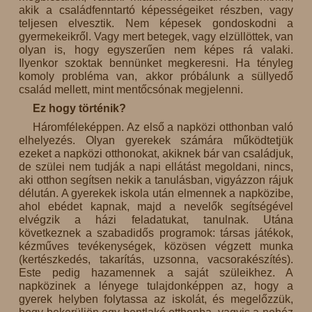
akik a családfenntartó képességeiket részben, vagy
teljesen elvesztik. Nem képesek gondoskodni a
gyermekeikről. Vagy mert betegek, vagy elzüllöttek, van
olyan is, hogy egyszerűen nem képes rá valaki.
Ilyenkor szoktak bennünket megkeresni. Ha tényleg
komoly probléma van, akkor próbálunk a süllyedő
család mellett, mint mentőcsónak megjelenni.
Ez hogy történik?
Háromféleképpen. Az első a napközi otthonban való
elhelyezés. Olyan gyerekek számára működtetjük
ezeket a napközi otthonokat, akiknek bár van családjuk,
de szülei nem tudják a napi ellátást megoldani, nincs,
aki otthon segítsen nekik a tanulásban, vigyázzon rájuk
délután. A gyerekek iskola után elmennek a napközibe,
ahol ebédet kapnak, majd a nevelők segítségével
elvégzik a házi feladatukat, tanulnak. Utána
következnek a szabadidős programok: társas játékok,
kézműves tevékenységek, közösen végzett munka
(kertészkedés, takarítás, uzsonna, vacsorakészítés).
Este pedig hazamennek a saját szüleikhez. A
napközinek a lényege tulajdonképpen az, hogy a
gyerek helyben folytassa az iskolát, és megelőzzük,