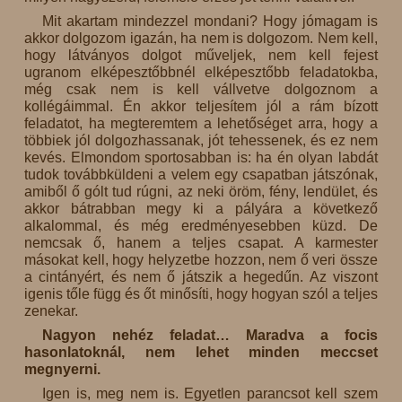
Mit akartam mindezzel mondani? Hogy jómagam is
akkor dolgozom igazán, ha nem is dolgozom. Nem kell,
hogy látványos dolgot műveljek, nem kell fejest
ugranom elképesztőbbnél elképesztőbb feladatokba,
még csak nem is kell vállvetve dolgoznom a
kollégáimmal. Én akkor teljesítem jól a rám bízott
feladatot, ha megteremtem a lehetőséget arra, hogy a
többiek jól dolgozhassanak, jót tehessenek, és ez nem
kevés. Elmondom sportosabban is: ha én olyan labdát
tudok továbbküldeni a velem egy csapatban játszónak,
amiből ő gólt tud rúgni, az neki öröm, fény, lendület, és
akkor bátrabban megy ki a pályára a következő
alkalommal, és még eredményesebben küzd. De
nemcsak ő, hanem a teljes csapat. A karmester
másokat kell, hogy helyzetbe hozzon, nem ő veri össze
a cintányért, és nem ő játszik a hegedűn. Az viszont
igenis tőle függ és őt minősíti, hogy hogyan szól a teljes
zenekar.
Nagyon nehéz feladat… Maradva a focis
hasonlatoknál, nem lehet minden meccset
megnyerni.
Igen is, meg nem is. Egyetlen parancsot kell szem