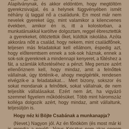
Alapítványnak, és akkor eldöntöm, hogy megtöltöm
gyerekzsivajjal, és a helynek függvényében ismét
néhány új taggal nő a családunk. Én most már nem
nevelek gyereket úgy, mint valamikor a kilencvenes
években, amikor én is, itt a kolostorban, a
munkatársakkal karöltve dolgoztam, reggel ébresztettük
a gyerekeket, öltöztettük őket, küldtük iskolába. Azóta
akkorára nőtt a család, hogy nekem, mint családfőnek,
teljesen más feladatokat kell ellátnom, éspedig azt,
hogy előteremtsem ennek a sok-sok háznak, ennek a
sok-sok gyereknek a mindennapi kenyeret, a fűtéshez a
fát, a számlák kifizetéséhez a pénzt. Meg persze azért
ellenőriznem kell, hogy mindaz, amit a felnőttek
vállalnak, úgy történik-e, ahogy megígérték, rendesen
elvégzik-e a feladataikat… Mert bizony, sokszor és
sokat mondanak a felnőttek, sokat vállalnak, de nem
teljesítik vállalásaikat. Ezért nem árt, ha vigyázó
szemmel figyelem működésüket. Több mint háromszáz
kolléga dolgozik azért, hogy mindaz, amit vállaltunk,
teljesüljön is.
Hogy néz ki Böjte Csabának a munkanapja?
(Nevet.) Nagyon jól. Az én főnököm (és most már ki
is mondja a nevét), Jézus Krisztus nem akar engem