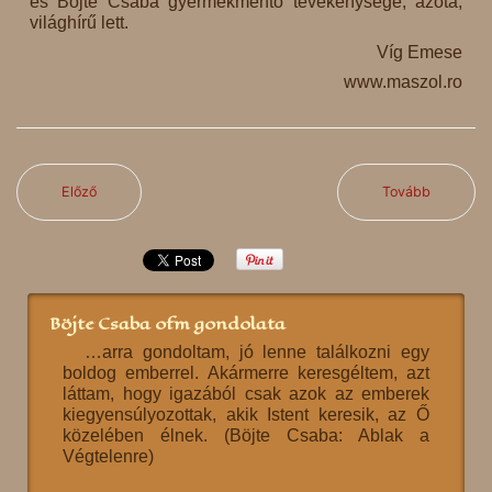
és Böjte Csaba gyermekmentő tevékenysége, azóta,
világhírű lett.
Víg Emese
www.maszol.ro
Előző
Tovább
Böjte Csaba ofm gondolata
…arra gondoltam, jó lenne találkozni egy
boldog emberrel. Akármerre keresgéltem, azt
láttam, hogy igazából csak azok az emberek
kiegyensúlyozottak, akik Istent keresik, az Ő
közelében élnek. (Böjte Csaba: Ablak a
Végtelenre)