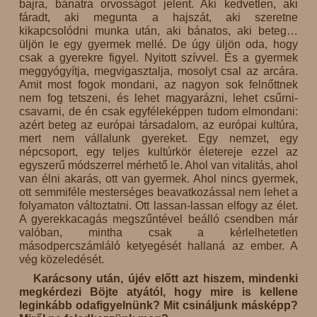
bajra, bánatra orvosságot jelent. Aki kedvetlen, aki
fáradt, aki megunta a hajszát, aki szeretne
kikapcsolódni munka után, aki bánatos, aki beteg…
üljön le egy gyermek mellé. De úgy üljön oda, hogy
csak a gyerekre figyel. Nyitott szívvel. És a gyermek
meggyógyítja, megvigasztalja, mosolyt csal az arcára.
Amit most fogok mondani, az nagyon sok felnőttnek
nem fog tetszeni, és lehet magyarázni, lehet csűrni-
csavarni, de én csak egyféleképpen tudom elmondani:
azért beteg az európai társadalom, az európai kultúra,
mert nem vállalunk gyereket. Egy nemzet, egy
népcsoport, egy teljes kultúrkör életereje ezzel az
egyszerű módszerrel mérhető le. Ahol van vitalitás, ahol
van élni akarás, ott van gyermek. Ahol nincs gyermek,
ott semmiféle mesterséges beavatkozással nem lehet a
folyamaton változtatni. Ott lassan-lassan elfogy az élet.
A gyerekkacagás megszűntével beálló csendben már
valóban, mintha csak a kérlelhetetlen
másodpercszámláló ketyegését hallaná az ember. A
vég közeledését.
Karácsony után, újév előtt azt hiszem, mindenki
megkérdezi Böjte atyától, hogy mire is kellene
leginkább odafigyelnünk? Mit csináljunk másképp?