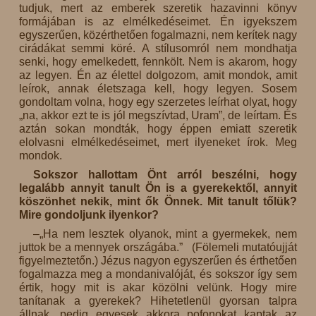
tudjuk, mert az emberek szeretik hazavinni könyv
formájában is az elmélkedéseimet. Én igyekszem
egyszerűen, közérthetően fogalmazni, nem kerítek nagy
cirádákat semmi köré. A stílusomról nem mondhatja
senki, hogy emelkedett, fennkölt. Nem is akarom, hogy
az legyen. Én az élettel dolgozom, amit mondok, amit
leírok, annak életszaga kell, hogy legyen. Sosem
gondoltam volna, hogy egy szerzetes leírhat olyat, hogy
„na, akkor ezt te is jól megszívtad, Uram”, de leírtam. És
aztán sokan mondták, hogy éppen emiatt szeretik
elolvasni elmélkedéseimet, mert ilyeneket írok. Meg
mondok.
Sokszor hallottam Önt arról beszélni, hogy
legalább annyit tanult Ön is a gyerekektől, annyit
köszönhet nekik, mint ők Önnek. Mit tanult tőlük?
Mire gondoljunk ilyenkor?
–„Ha nem lesztek olyanok, mint a gyermekek, nem
juttok be a mennyek országába.” (Fölemeli mutatóujját
figyelmeztetőn.) Jézus nagyon egyszerűen és érthetően
fogalmazza meg a mondanivalóját, és sokszor így sem
értik, hogy mit is akar közölni velünk. Hogy mire
tanítanak a gyerekek? Hihetetlenül gyorsan talpra
állnak, pedig egyesek akkora pofonokat kaptak az