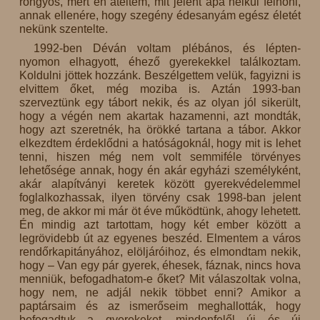
rongyos, mert én átéltem, mit jelent apa nélkül felnőni,
annak ellenére, hogy szegény édesanyám egész életét
nekünk szentelte.
1992-ben Déván voltam plébános, és lépten-
nyomon elhagyott, éhező gyerekekkel találkoztam.
Koldulni jöttek hozzánk. Beszélgettem velük, fagyizni is
elvittem őket, még moziba is. Aztán 1993-ban
szerveztünk egy tábort nekik, és az olyan jól sikerült,
hogy a végén nem akartak hazamenni, azt mondták,
hogy azt szeretnék, ha örökké tartana a tábor. Akkor
elkezdtem érdeklődni a hatóságoknál, hogy mit is lehet
tenni, hiszen még nem volt semmiféle törvényes
lehetősége annak, hogy én akár egyházi személyként,
akár alapítványi keretek között gyerekvédelemmel
foglalkozhassak, ilyen törvény csak 1998-ban jelent
meg, de akkor mi már öt éve működtünk, ahogy lehetett.
Én mindig azt tartottam, hogy két ember között a
legrövidebb út az egyenes beszéd. Elmentem a város
rendőrkapitányához, elöljáróihoz, és elmondtam nekik,
hogy – Van egy pár gyerek, éhesek, fáznak, nincs hova
menniük, befogadhatom-e őket? Mit válaszoltak volna,
hogy nem, ne adjál nekik többet enni? Amikor a
paptársaim és az ismerőseim meghallották, hogy
befogadtuk a gyerekeket, mindenfelől új és új