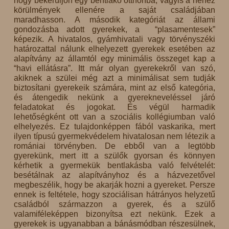
hogy bekerüljön egy bentlakó otthonba, vagyis a nehéz
körülmények ellenére a saját családjában
maradhasson. A második kategóriát az állami
gondozásba adott gyerekek, a “plasamentesek”
képezik. A hivatalos, gyámhivatali vagy törvényszéki
határozattal nálunk elhelyezett gyerekek esetében az
alapítvány az államtól egy minimális összeget kap a
“havi ellátásra”. Itt már olyan gyerekekről van szó,
akiknek a szülei még azt a minimálisat sem tudják
biztosítani gyerekeik számára, mint az első kategória,
és átengedik nekünk a gyerekneveléssel járó
feladatokat és jogokat. És végül harmadik
lehetőségként ott van a szociális kollégiumban való
elhelyezés. Ez tulajdonképpen fából vaskarika, mert
ilyen típusú gyermekvédelem hivatalosan nem létezik a
romániai törvényben. De ebből van a legtöbb
gyerekünk, mert itt a szülők gyorsan és könnyen
kérhetik a gyermekük bentlakásba való felvételét:
besétálnak az alapítványhoz és a házvezetővel
megbeszélik, hogy be akarják hozni a gyereket. Persze
ennek is feltétele, hogy szociálisan hátrányos helyzetű
családból származzon a gyerek, és a szülő
valamiféleképpen bizonyítsa ezt nekünk. Ezek a
gyerekek is ugyanabban a bánásmódban részesülnek,