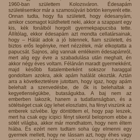
1960-ban születtem Kolozsváron. Édesapám
születésemkor már a szamosújvári börtön kenyerét ette.
Onnan tudta, hogy fia született, hogy édesanyám,
amikor csomagot küldhetett neki, akkor a szappant egy
kis, kék fonálból horgolt gyermekpapucsba tette.
Állítólag, ekkor édesapám azt mondta cellatársainak,
hogy – Hálát adok a jó Istennek, fiam született, és
biztos erős legényke, mert nézzétek, már elkoptatta a
papucsát. Sajnos, alig vannak emlékeim édesapámról,
mert alig egy évre a szabadulása után meghalt, én
akkor négy éves voltam. Félárván maradt gyermekként,
majd később fiatalemberként sokszor haraggal
gondoltam azokra, akik apám halálát okozták. Aztán
arra a következtetésre jutottam, hogy igaz, hogy apám
belehalt a szenvedésbe, de ők is belehaltak a
kegyetlenségükbe, butaságukba. A baj nem az
emberben lakozik, hanem a tudatlanságban, és a
sötétséget csak úgy lehet eloszlatni, ha fényt viszünk az
emberek szívébe. Így döntöttem el, hogy pap leszek,
mert ha csak egy icipici fényt sikerül belopnom ebbe a
sötét világba, akkor már mondhatom, hogy nem éltem
hiába. És ezért nem tudtam soha úgy elmenni egy
gyermek mellett, hogy ne lássam azt, hogy éhes vagy