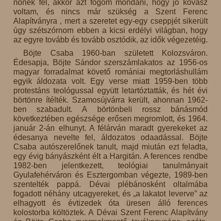
nőnek fel, akkor azt fogom mondani, hogy jó kovász
voltam, és nincs már szükség a Szent Ferenc
Alapítványra , mert a szeretet egy-egy cseppjét sikerült
úgy szétszórnom ebben a kicsi erdélyi világban, hogy
az egyre tovább és tovább osztódik, az idők végezetéig.
Böjte Csaba 1960-ban született Kolozsváron.
Édesapja, Böjte Sándor szerszámlakatos az 1956-os
magyar forradalmat követő romániai megtorláshullám
egyik áldozata volt. Egy verse miatt 1959-ben több
protestáns teológussal együtt letartóztatták, és hét évi
börtönre ítélték. Szamosújvárra került, ahonnan 1962-
ben szabadult. A börtönbeli rossz bánásmód
következtében egészsége erősen megromlott, és 1964.
január 2-án elhunyt. A félárván maradt gyerekeket az
édesanya nevelte fel, áldozatos odaadással. Böjte
Csaba autószerelőnek tanult, majd miután ezt feladta,
egy évig bányászként élt a Hargitán. A ferences rendbe
1982-ben jelentkezett, teológiai tanulmányait
Gyulafehérváron és Esztergomban végezte, 1989-ben
szentelték pappá. Dévai plébánosként oltalmába
fogadott néhány utcagyereket, és „a lakatot leverve” az
elhagyott és évtizedek óta üresen álló ferences
kolostorba költöztek. A Dévai Szent Ferenc Alapítvány