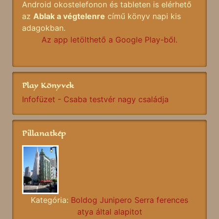
Android okostelefonon és tableten is elérhető
az
Ablak a végtelenre
című könyv napi kis
adagokban.
Az app letölthető a Google Play-ből.
Play Könyvek
Infofüzet - Csaba testvér nagy családja
Pillanatkép
Kategória:
Boldog Junipero Serra ferences
atya által alapitot