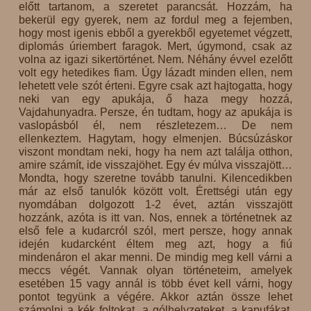
előtt tartanom, a szeretet parancsát. Hozzám, ha
bekerül egy gyerek, nem az fordul meg a fejemben,
hogy most igenis ebből a gyerekből egyetemet végzett,
diplomás úriembert faragok. Mert, úgymond, csak az
volna az igazi sikertörténet. Nem. Néhány évvel ezelőtt
volt egy hetedikes fiam. Úgy lázadt minden ellen, nem
lehetett vele szót érteni. Egyre csak azt hajtogatta, hogy
neki van egy apukája, ő haza megy hozzá,
Vajdahunyadra. Persze, én tudtam, hogy az apukája is
vaslopásból él, nem részletezem… De nem
ellenkeztem. Hagytam, hogy elmenjen. Búcsúzáskor
viszont mondtam neki, hogy ha nem azt találja otthon,
amire számít, ide visszajöhet. Egy év múlva visszajött…
Mondta, hogy szeretne tovább tanulni. Kilencedikben
már az első tanulók között volt. Érettségi után egy
nyomdában dolgozott 1-2 évet, aztán visszajött
hozzánk, azóta is itt van. Nos, ennek a történetnek az
első fele a kudarcról szól, mert persze, hogy annak
idején kudarcként éltem meg azt, hogy a fiú
mindenáron el akar menni. De mindig meg kell várni a
meccs végét. Vannak olyan történeteim, amelyek
esetében 15 vagy annál is több évet kell várni, hogy
pontot tegyünk a végére. Akkor aztán össze lehet
számolni a kék foltokat, a gólhelyzeteket, a kapufákat.