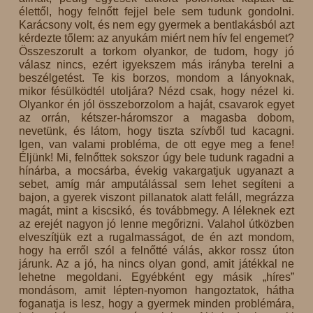
élettől, hogy felnőtt fejjel bele sem tudunk gondolni.
Karácsony volt, és nem egy gyermek a bentlakásból azt
kérdezte tőlem: az anyukám miért nem hív fel engemet?
Összeszorult a torkom olyankor, de tudom, hogy jó
válasz nincs, ezért igyekszem más irányba terelni a
beszélgetést. Te kis borzos, mondom a lányoknak,
mikor fésülködtél utoljára? Nézd csak, hogy nézel ki.
Olyankor én jól összeborzolom a haját, csavarok egyet
az orrán, kétszer-háromszor a magasba dobom,
nevetünk, és látom, hogy tiszta szívből tud kacagni.
Igen, van valami probléma, de ott egye meg a fene!
Éljünk! Mi, felnőttek sokszor úgy bele tudunk ragadni a
hínárba, a mocsárba, évekig vakargatjuk ugyanazt a
sebet, amíg már amputálással sem lehet segíteni a
bajon, a gyerek viszont pillanatok alatt feláll, megrázza
magát, mint a kiscsikó, és továbbmegy. A léleknek ezt
az erejét nagyon jó lenne megőrizni. Valahol útközben
elveszítjük ezt a rugalmasságot, de én azt mondom,
hogy ha erről szól a felnőtté válás, akkor rossz úton
járunk. Az a jó, ha nincs olyan gond, amit játékkal ne
lehetne megoldani. Egyébként egy másik „híres”
mondásom, amit lépten-nyomon hangoztatok, hátha
foganatja is lesz, hogy a gyermek minden problémára,