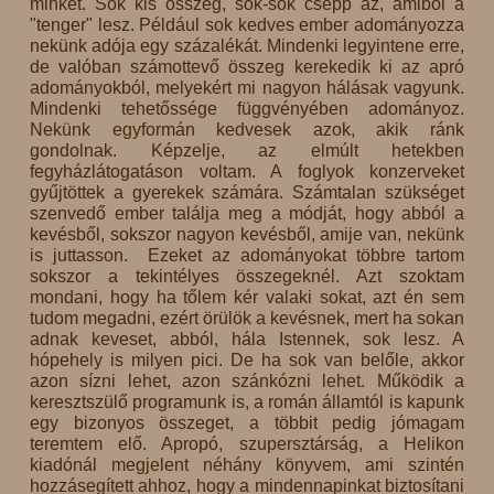
minket. Sok kis összeg, sok-sok csepp az, amiből a
"tenger" lesz. Például sok kedves ember adományozza
nekünk adója egy százalékát. Mindenki legyintene erre,
de valóban számottevő összeg kerekedik ki az apró
adományokból, melyekért mi nagyon hálásak vagyunk.
Mindenki tehetőssége függvényében adományoz.
Nekünk egyformán kedvesek azok, akik ránk
gondolnak. Képzelje, az elmúlt hetekben
fegyházlátogatáson voltam. A foglyok konzerveket
gyűjtöttek a gyerekek számára. Számtalan szükséget
szenvedő ember találja meg a módját, hogy abból a
kevésből, sokszor nagyon kevésből, amije van, nekünk
is juttasson. Ezeket az adományokat többre tartom
sokszor a tekintélyes összegeknél. Azt szoktam
mondani, hogy ha tőlem kér valaki sokat, azt én sem
tudom megadni, ezért örülök a kevésnek, mert ha sokan
adnak keveset, abból, hála Istennek, sok lesz. A
hópehely is milyen pici. De ha sok van belőle, akkor
azon sízni lehet, azon szánkózni lehet. Működik a
keresztszülő programunk is, a román államtól is kapunk
egy bizonyos összeget, a többit pedig jómagam
teremtem elő. Apropó, szupersztárság, a Helikon
kiadónál megjelent néhány könyvem, ami szintén
hozzásegített ahhoz, hogy a mindennapinkat biztosítani