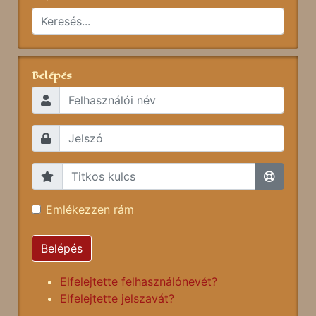
Belépés
Emlékezzen rám
Belépés
Elfelejtette felhasználónevét?
Elfelejtette jelszavát?