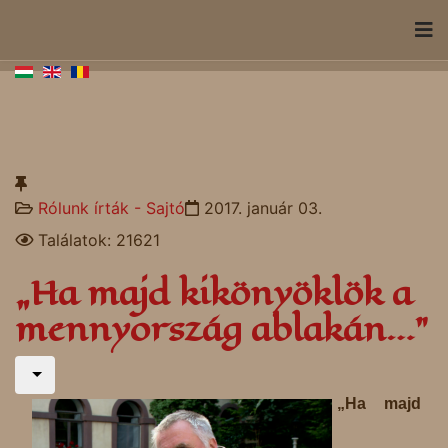
Rólunk írták - Sajtó
2017. január 03.
Találatok: 21621
„Ha majd kikönyöklök a
mennyország ablakán…”
„Ha majd