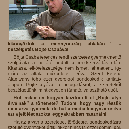
kikönyöklök a mennyország ablakán…” –
beszélgetés Böjte Csabával
Böjte Csaba ferences rendi szerzetes gyermekmentő
szolgálata a nulláról indult a rendszerváltás után.
Kitartása, elkötelezettsége nem ismert lehetetlent, így
mára az általa működtetett Dévai Szent Ferenc
Alapítvány több ezer gyerekről gondoskodik karitatív
alapon. Böjte atyával a befogadásról, a szeretetről
beszélgettünk, mint egyetlen járható, választható útról.
Hol, mikor és hogyan kezdődött el „Böjte atya
árváinak” a története? Tudom, hogy nagy részük
nem árva gyermek, de hát a média leegyszerűsítve
ezt a jelölést szokta leggyakrabban használni.
Ha az árván a szeretetre, törődésre, gondoskodásra
szoruló gyermeket értik, akkor nincs is ezzel semmi baj.