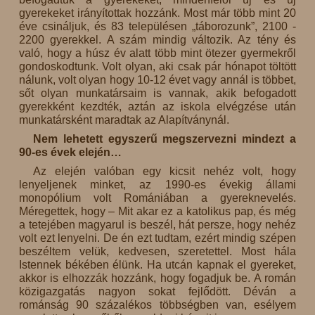
gyerekeket irányítottak hozzánk. Most már több mint 20
éve csináljuk, és 83 településen „táborozunk”, 2100 -
2200 gyerekkel. A szám mindig változik. Az tény és
való, hogy a húsz év alatt több mint ötezer gyermekről
gondoskodtunk. Volt olyan, aki csak pár hónapot töltött
nálunk, volt olyan hogy 10-12 évet vagy annál is többet,
sőt olyan munkatársaim is vannak, akik befogadott
gyerekként kezdték, aztán az iskola elvégzése után
munkatársként maradtak az Alapítványnál.
Nem lehetett egyszerű megszervezni mindezt a
90-es évek elején…
Az elején valóban egy kicsit nehéz volt, hogy
lenyeljenek minket, az 1990-es évekig állami
monopólium volt Romániában a gyereknevelés.
Méregettek, hogy – Mit akar ez a katolikus pap, és még
a tetejében magyarul is beszél, hát persze, hogy nehéz
volt ezt lenyelni. De én ezt tudtam, ezért mindig szépen
beszéltem velük, kedvesen, szeretettel. Most hála
Istennek békében élünk. Ha utcán kapnak el gyereket,
akkor is elhozzák hozzánk, hogy fogadjuk be. A román
közigazgatás nagyon sokat fejlődött. Déván a
románság 90 százalékos többségben van, esélyem