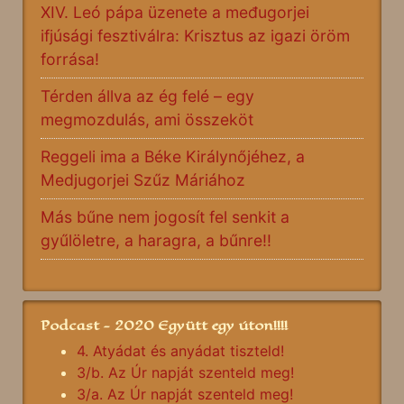
XIV. Leó pápa üzenete a međugorjei
ifjúsági fesztiválra: Krisztus az igazi öröm
forrása!
Térden állva az ég felé – egy
megmozdulás, ami összeköt
Reggeli ima a Béke Királynőjéhez, a
Medjugorjei Szűz Máriához
Más bűne nem jogosít fel senkit a
gyűlöletre, a haragra, a bűnre!!
Podcast - 2020 Együtt egy úton!!!!
4. Atyádat és anyádat tiszteld!
3/b. Az Úr napját szenteld meg!
3/a. Az Úr napját szenteld meg!