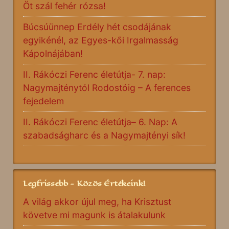
Öt szál fehér rózsa!
Búcsúünnep Erdély hét csodájának
egyikénél, az Egyes-kői Irgalmasság
Kápolnájában!
II. Rákóczi Ferenc életútja- 7. nap:
Nagymajténytól Rodostóig – A ferences
fejedelem
II. Rákóczi Ferenc életútja– 6. Nap: A
szabadságharc és a Nagymajtényi sík!
Legfrissebb - Közös Értékeink!
A világ akkor újul meg, ha Krisztust
követve mi magunk is átalakulunk