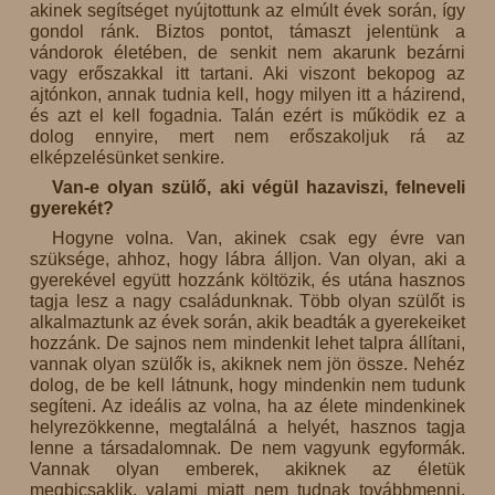
akinek segítséget nyújtottunk az elmúlt évek során, így
gondol ránk. Biztos pontot, támaszt jelentünk a
vándorok életében, de senkit nem akarunk bezárni
vagy erőszakkal itt tartani. Aki viszont bekopog az
ajtónkon, annak tudnia kell, hogy milyen itt a házirend,
és azt el kell fogadnia. Talán ezért is működik ez a
dolog ennyire, mert nem erőszakoljuk rá az
elképzelésünket senkire.
Van-e olyan szülő, aki végül hazaviszi, felneveli
gyerekét?
Hogyne volna. Van, akinek csak egy évre van
szüksége, ahhoz, hogy lábra álljon. Van olyan, aki a
gyerekével együtt hozzánk költözik, és utána hasznos
tagja lesz a nagy családunknak. Több olyan szülőt is
alkalmaztunk az évek során, akik beadták a gyerekeiket
hozzánk. De sajnos nem mindenkit lehet talpra állítani,
vannak olyan szülők is, akiknek nem jön össze. Nehéz
dolog, de be kell látnunk, hogy mindenkin nem tudunk
segíteni. Az ideális az volna, ha az élete mindenkinek
helyrezökkenne, megtalálná a helyét, hasznos tagja
lenne a társadalomnak. De nem vagyunk egyformák.
Vannak olyan emberek, akiknek az életük
megbicsaklik, valami miatt nem tudnak továbbmenni,