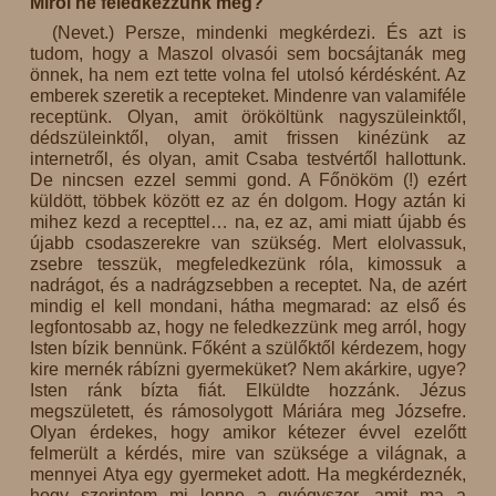
Miről ne feledkezzünk meg?
(Nevet.) Persze, mindenki megkérdezi. És azt is
tudom, hogy a Maszol olvasói sem bocsájtanák meg
önnek, ha nem ezt tette volna fel utolsó kérdésként. Az
emberek szeretik a recepteket. Mindenre van valamiféle
receptünk. Olyan, amit örököltünk nagyszüleinktől,
dédszüleinktől, olyan, amit frissen kinézünk az
internetről, és olyan, amit Csaba testvértől hallottunk.
De nincsen ezzel semmi gond. A Főnököm (!) ezért
küldött, többek között ez az én dolgom. Hogy aztán ki
mihez kezd a recepttel… na, ez az, ami miatt újabb és
újabb csodaszerekre van szükség. Mert elolvassuk,
zsebre tesszük, megfeledkezünk róla, kimossuk a
nadrágot, és a nadrágzsebben a receptet. Na, de azért
mindig el kell mondani, hátha megmarad: az első és
legfontosabb az, hogy ne feledkezzünk meg arról, hogy
Isten bízik bennünk. Főként a szülőktől kérdezem, hogy
kire mernék rábízni gyermeküket? Nem akárkire, ugye?
Isten ránk bízta fiát. Elküldte hozzánk. Jézus
megszületett, és rámosolygott Máriára meg Józsefre.
Olyan érdekes, hogy amikor kétezer évvel ezelőtt
felmerült a kérdés, mire van szüksége a világnak, a
mennyei Atya egy gyermeket adott. Ha megkérdeznék,
hogy szerintem mi lenne a gyógyszer, amit ma a