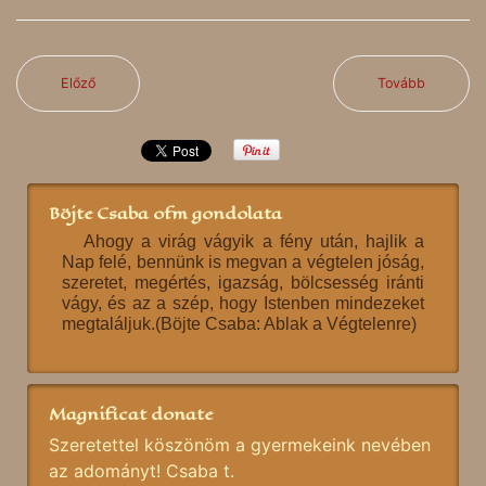
Előző
Tovább
Böjte Csaba ofm gondolata
Ahogy a virág vágyik a fény után, hajlik a
Nap felé, bennünk is megvan a végtelen jóság,
szeretet, megértés, igazság, bölcsesség iránti
vágy, és az a szép, hogy Istenben mindezeket
megtaláljuk.(Böjte Csaba: Ablak a Végtelenre)
Magnificat donate
Szeretettel köszönöm a gyermekeink nevében
az adományt! Csaba t.