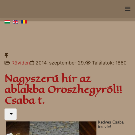
Rőviden
2014. szeptember 29.
Találatok: 1860
Nagyszerű hír az
ablakba Oroszhegyről!!
Csaba t.
Kedves Csaba
testvér!