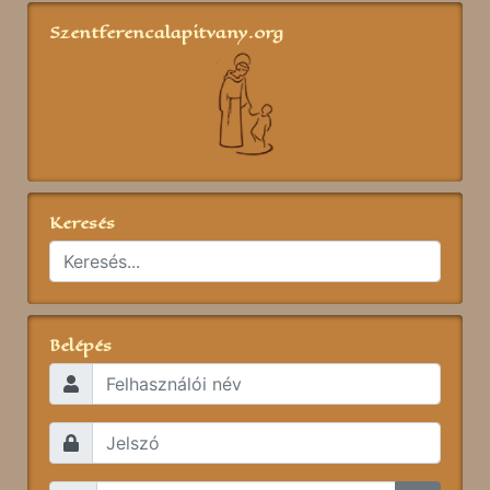
Szentferencalapitvany.org
Keresés
Belépés