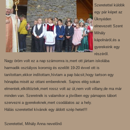
Szeretettel küldök
egy pár képet az
Üknyéden
elnevezett Szent
Mihály
kápolnáról,és a
gyerekeink egy
részéről.
Nagy öröm volt ez a nap számomra is,mert ott jártam iskolába
harmadik osztályos koromig és ezelőtt 19-20 évvel ott is
tanítottam,ekkor indítottam,hívtam a pap bácsit,hogy tartson egy
hónapba misét az ottani embereknek. Sajnos elég sokan
elmentek,elköltöztek,mert rossz volt az út,nem volt villany,de ma már
minden van. Szeretnék is valamikor a jövőben egy párnapos tábort
szervezni a gyerekeknek,mert csodálatos az a hely.
Hálás szeretettel kívánok egy áldott szép hetet!!!
Szeretettel, Mihály Anna nevelőnő