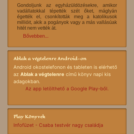
Gondoljunk az egyházüldözésekre, amikor
vadállatokkal tépették szét őket, máglyán
égették el, csonkították meg a katolikusok
millióit, akik a pogányok vagy a más vallásúak
hitét nem vették át.
Bővebben...
Ablak a végtelenre Android-on
Android okostelefonon és tableten is elérhető
az
Ablak a végtelenre
című könyv napi kis
adagokban.
Az app letölthető a Google Play-ből.
Play Könyvek
Infofüzet - Csaba testvér nagy családja