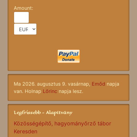
Amount:
Ma 2026. augusztus 9. vasárnap,
Emőd
napja
van. Holnap
Lőrinc
napja lesz.
Legfrissebb - Alapítvány
Közösségépítő, hagyományőrző tábor
Keresden