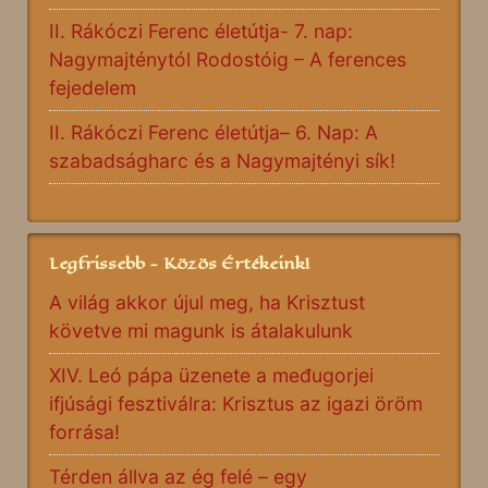
II. Rákóczi Ferenc életútja- 7. nap:
Nagymajténytól Rodostóig – A ferences
fejedelem
II. Rákóczi Ferenc életútja– 6. Nap: A
szabadságharc és a Nagymajtényi sík!
Legfrissebb - Közös Értékeink!
A világ akkor újul meg, ha Krisztust
követve mi magunk is átalakulunk
XIV. Leó pápa üzenete a međugorjei
ifjúsági fesztiválra: Krisztus az igazi öröm
forrása!
Térden állva az ég felé – egy