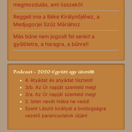
megmozdulás, ami összeköt
Reggeli ima a Béke Királynőjéhez, a
Medjugorjei Szűz Máriához
Más bűne nem jogosít fel senkit a
gyűlöletre, a haragra, a bűnre!!
Podcast - 2020 Együtt egy úton!!!!
4. Atyádat és anyádat tiszteld!
3/b. Az Úr napját szenteld meg!
3/a. Az Úr napját szenteld meg!
2. Isten nevét hiába ne vedd!
Szent László királlyal a boldogságra
vezető parancsolatok útján!