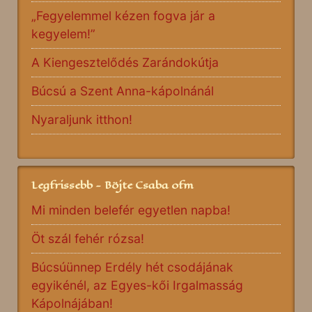
„Fegyelemmel kézen fogva jár a
kegyelem!”
A Kiengesztelődés Zarándokútja
Búcsú a Szent Anna-kápolnánál
Nyaraljunk itthon!
Legfrissebb - Böjte Csaba ofm
Mi minden belefér egyetlen napba!
Öt szál fehér rózsa!
Búcsúünnep Erdély hét csodájának
egyikénél, az Egyes-kői Irgalmasság
Kápolnájában!