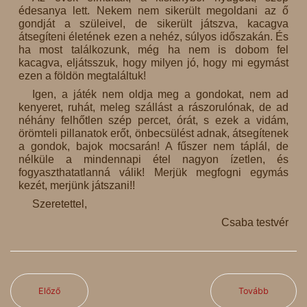
édesanya lett. Nekem nem sikerült megoldani az ő
gondját a szüleivel, de sikerült játszva, kacagva
átsegíteni életének ezen a nehéz, súlyos időszakán. És
ha most találkozunk, még ha nem is dobom fel
kacagva, eljátsszuk, hogy milyen jó, hogy mi egymást
ezen a földön megtaláltuk!
Igen, a játék nem oldja meg a gondokat, nem ad
kenyeret, ruhát, meleg szállást a rászorulónak, de ad
néhány felhőtlen szép percet, órát, s ezek a vidám,
örömteli pillanatok erőt, önbecsülést adnak, átsegítenek
a gondok, bajok mocsarán! A fűszer nem táplál, de
nélküle a mindennapi étel nagyon ízetlen, és
fogyaszthatatlanná válik! Merjük megfogni egymás
kezét, merjünk játszani!!
Szeretettel,
Csaba testvér
Előző
Tovább