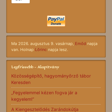
Ma 2026. augusztus 9. vasárnap,
Emőd
napja
van. Holnap
Lőrinc
napja lesz.
Legfrissebb - Alapítvány
Közösségépítő, hagyományőrző tábor
Keresden
„Fegyelemmel kézen fogva jár a
kegyelem!”
A Kiengesztelődés Zarándokútja