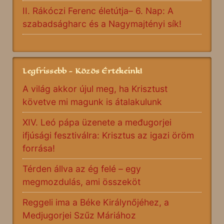
II. Rákóczi Ferenc életútja– 6. Nap: A
szabadságharc és a Nagymajtényi sík!
Legfrissebb - Közös Értékeink!
A világ akkor újul meg, ha Krisztust
követve mi magunk is átalakulunk
XIV. Leó pápa üzenete a međugorjei
ifjúsági fesztiválra: Krisztus az igazi öröm
forrása!
Térden állva az ég felé – egy
megmozdulás, ami összeköt
Reggeli ima a Béke Királynőjéhez, a
Medjugorjei Szűz Máriához