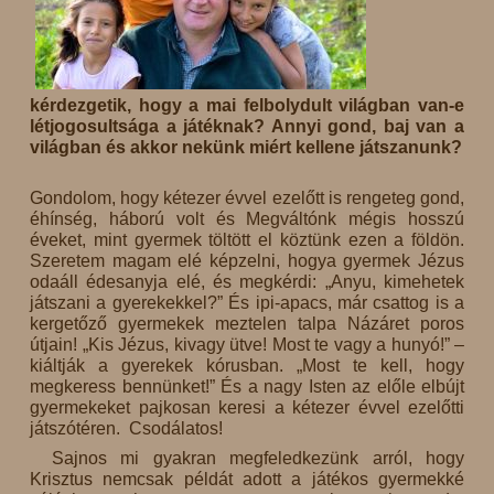
kérdezgetik, hogy a mai felbolydult világban van-e
létjogosultsága a játéknak? Annyi gond, baj van a
világban és akkor nekünk miért kellene játszanunk?
Gondolom, hogy kétezer évvel ezelőtt is rengeteg gond,
éhínség, háború volt és Megváltónk mégis hosszú
éveket, mint gyermek töltött el köztünk ezen a földön.
Szeretem magam elé képzelni, hogya gyermek Jézus
odaáll édesanyja elé, és megkérdi: „Anyu, kimehetek
játszani a gyerekekkel?” És ipi-apacs, már csattog is a
kergetőző gyermekek meztelen talpa Názáret poros
útjain! „Kis Jézus, kivagy ütve! Most te vagy a hunyó!” –
kiáltják a gyerekek kórusban. „Most te kell, hogy
megkeress bennünket!” És a nagy Isten az előle elbújt
gyermekeket pajkosan keresi a kétezer évvel ezelőtti
játszótéren. Csodálatos!
Sajnos mi gyakran megfeledkezünk arról, hogy
Krisztus nemcsak példát adott a játékos gyermekké