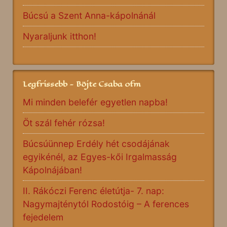
Búcsú a Szent Anna-kápolnánál
Nyaraljunk itthon!
Legfrissebb - Böjte Csaba ofm
Mi minden belefér egyetlen napba!
Öt szál fehér rózsa!
Búcsúünnep Erdély hét csodájának
egyikénél, az Egyes-kői Irgalmasság
Kápolnájában!
II. Rákóczi Ferenc életútja- 7. nap:
Nagymajténytól Rodostóig – A ferences
fejedelem