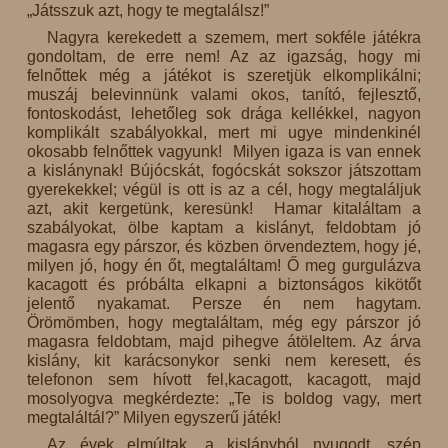
„Játsszuk azt, hogy te megtalálsz!”
Nagyra kerekedett a szemem, mert sokféle játékra
gondoltam, de erre nem! Az az igazság, hogy mi
felnőttek még a játékot is szeretjük elkomplikálni;
muszáj belevinnünk valami okos, tanító, fejlesztő,
fontoskodást, lehetőleg sok drága kellékkel, nagyon
komplikált szabályokkal, mert mi ugye mindenkinél
okosabb felnőttek vagyunk! Milyen igaza is van ennek
a kislánynak! Bújócskát, fogócskát sokszor játszottam
gyerekekkel; végül is ott is az a cél, hogy megtaláljuk
azt, akit kergetünk, keresünk! Hamar kitaláltam a
szabályokat, ölbe kaptam a kislányt, feldobtam jó
magasra egy párszor, és közben örvendeztem, hogy jé,
milyen jó, hogy én őt, megtaláltam! Ő meg gurgulázva
kacagott és próbálta elkapni a biztonságos kikötőt
jelentő nyakamat. Persze én nem hagytam.
Örömömben, hogy megtaláltam, még egy párszor jó
magasra feldobtam, majd pihegve átöleltem. Az árva
kislány, kit karácsonykor senki nem keresett, és
telefonon sem hívott fel,kacagott, kacagott, majd
mosolyogva megkérdezte: „Te is boldog vagy, mert
megtaláltál?” Milyen egyszerű játék!
Az évek elmúltak, a kislányból nyugodt, szép