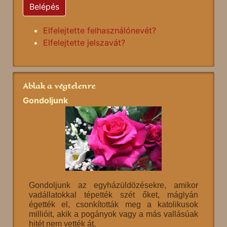
Belépés
Elfelejtette felhasználónevét?
Elfelejtette jelszavát?
Ablak a végtelenre
Gondoljunk
Gondoljunk az egyházüldözésekre, amikor
vadállatokkal tépették szét őket, máglyán
égették el, csonkították meg a katolikusok
millióit, akik a pogányok vagy a más vallásúak
hitét nem vették át.