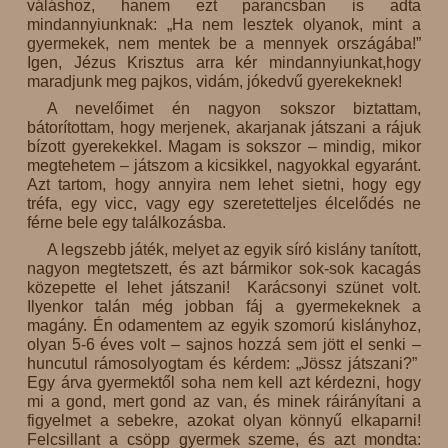
váláshoz, hanem ezt parancsban is adta
mindannyiunknak: „Ha nem lesztek olyanok, mint a
gyermekek, nem mentek be a mennyek országába!”
Igen, Jézus Krisztus arra kér mindannyiunkat,hogy
maradjunk meg pajkos, vidám, jókedvű gyerekeknek!
A nevelőimet én nagyon sokszor biztattam,
bátorítottam, hogy merjenek, akarjanak játszani a rájuk
bízott gyerekekkel. Magam is sokszor – mindig, mikor
megtehetem – játszom a kicsikkel, nagyokkal egyaránt.
Azt tartom, hogy annyira nem lehet sietni, hogy egy
tréfa, egy vicc, vagy egy szeretetteljes élcelődés ne
férne bele egy találkozásba.
A legszebb játék, melyet az egyik síró kislány tanított,
nagyon megtetszett, és azt bármikor sok-sok kacagás
közepette el lehet játszani! Karácsonyi szünet volt.
Ilyenkor talán még jobban fáj a gyermekeknek a
magány. Én odamentem az egyik szomorú kislányhoz,
olyan 5-6 éves volt – sajnos hozzá sem jött el senki –
huncutul rámosolyogtam és kérdem: „Jössz játszani?”
Egy árva gyermektől soha nem kell azt kérdezni, hogy
mi a gond, mert gond az van, és minek ráirányítani a
figyelmet a sebekre, azokat olyan könnyű elkaparni!
Felcsillant a csöpp gyermek szeme, és azt mondta: