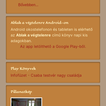
Bővebben...
Ablak a végtelenre Android-on
Android okostelefonon és tableten is elérhető
az
Ablak a végtelenre
című könyv napi kis
adagokban.
Az app letölthető a Google Play-ből.
Play Könyvek
Infofüzet - Csaba testvér nagy családja
Pillanatkép