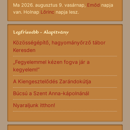
Ma 2026. augusztus 9. vasárnap,
Emőd
napja
van. Holnap
Lőrinc
napja lesz.
Legfrissebb - Alapítvány
Közösségépítő, hagyományőrző tábor
Keresden
„Fegyelemmel kézen fogva jár a
kegyelem!”
A Kiengesztelődés Zarándokútja
Búcsú a Szent Anna-kápolnánál
Nyaraljunk itthon!