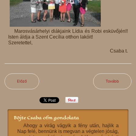
Marosvásárhelyi diákjaink Lídia és Robi esküvőjén!!
Isten áldja a Szent Cecília otthon lakóit!
Szeretettel,
Csaba t.
Előző
Tovább
Böjte Csaba ofm gondolata
Ahogy a virág vágyik a fény után, hajlik a
Nap felé, bennünk is megvan a végtelen jóság,