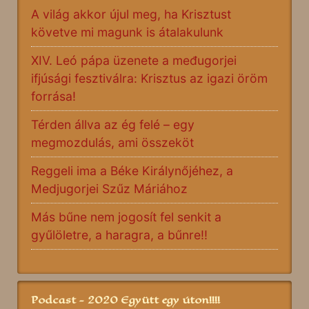
A világ akkor újul meg, ha Krisztust
követve mi magunk is átalakulunk
XIV. Leó pápa üzenete a međugorjei
ifjúsági fesztiválra: Krisztus az igazi öröm
forrása!
Térden állva az ég felé – egy
megmozdulás, ami összeköt
Reggeli ima a Béke Királynőjéhez, a
Medjugorjei Szűz Máriához
Más bűne nem jogosít fel senkit a
gyűlöletre, a haragra, a bűnre!!
Podcast - 2020 Együtt egy úton!!!!