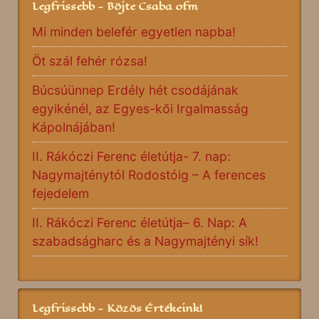
Legfrissebb - Böjte Csaba ofm
Mi minden belefér egyetlen napba!
Öt szál fehér rózsa!
Búcsúünnep Erdély hét csodájának
egyikénél, az Egyes-kői Irgalmasság
Kápolnájában!
II. Rákóczi Ferenc életútja- 7. nap:
Nagymajténytól Rodostóig – A ferences
fejedelem
II. Rákóczi Ferenc életútja– 6. Nap: A
szabadságharc és a Nagymajtényi sík!
Legfrissebb - Közös Értékeink!