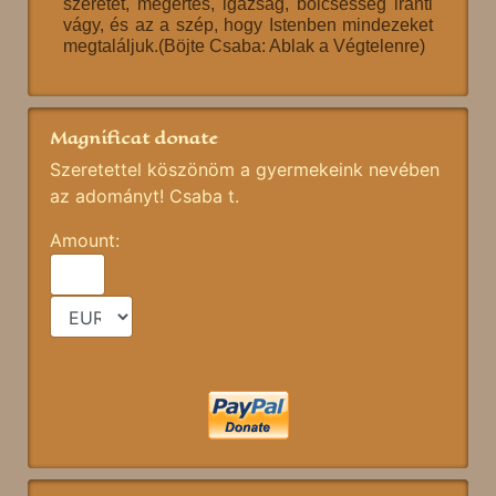
szeretet, megértés, igazság, bölcsesség iránti
vágy, és az a szép, hogy Istenben mindezeket
megtaláljuk.(Böjte Csaba: Ablak a Végtelenre)
Magnificat donate
Szeretettel köszönöm a gyermekeink nevében
az adományt! Csaba t.
Amount: