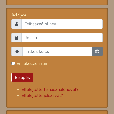
Belépés
Emlékezzen rám
Belépés
Elfelejtette felhasználónevét?
Elfelejtette jelszavát?