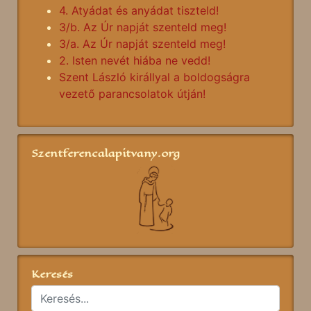
4. Atyádat és anyádat tiszteld!
3/b. Az Úr napját szenteld meg!
3/a. Az Úr napját szenteld meg!
2. Isten nevét hiába ne vedd!
Szent László királlyal a boldogságra
vezető parancsolatok útján!
Szentferencalapitvany.org
Keresés