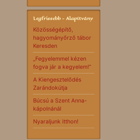
Legfrissebb - Alapítvány
Közösségépítő,
hagyományőrző tábor
Keresden
„Fegyelemmel kézen
fogva jár a kegyelem!”
A Kiengesztelődés
Zarándokútja
Búcsú a Szent Anna-
kápolnánál
Nyaraljunk itthon!