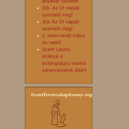
anyádat tiszteld!
3/b. Az Úr napját
szenteld meg!
3/a. Az Úr napját
szenteld meg!
2. Isten nevét hiába
ne vedd!
Szent László
királlyal a
boldogságra vezető
parancsolatok útján!
Szentferencalapitvany.org