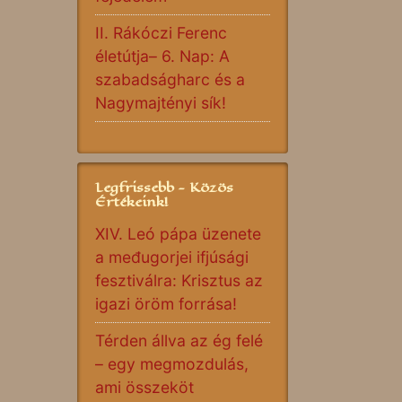
II. Rákóczi Ferenc
életútja– 6. Nap: A
szabadságharc és a
Nagymajtényi sík!
Legfrissebb - Közös
Értékeink!
XIV. Leó pápa üzenete
a međugorjei ifjúsági
fesztiválra: Krisztus az
igazi öröm forrása!
Térden állva az ég felé
– egy megmozdulás,
ami összeköt