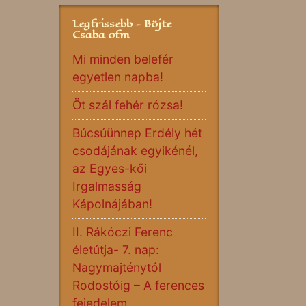
Legfrissebb - Böjte
Csaba ofm
Mi minden belefér
egyetlen napba!
Öt szál fehér rózsa!
Búcsúünnep Erdély hét
csodájának egyikénél,
az Egyes-kői
Irgalmasság
Kápolnájában!
II. Rákóczi Ferenc
életútja- 7. nap:
Nagymajténytól
Rodostóig – A ferences
fejedelem