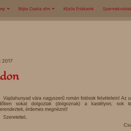
ány
Böjte Csaba ofm
Közös Értékeink
Gyermekvéde
: 2017
adon
Vajdahunyad vára nagyszerű román fotósok felvételein! Az u
dőben sokat dolgoztak (dolgoznak) a kastélyon, sok t
erendeztek, érdemes megnézni!!
Szeretettel,
Csa