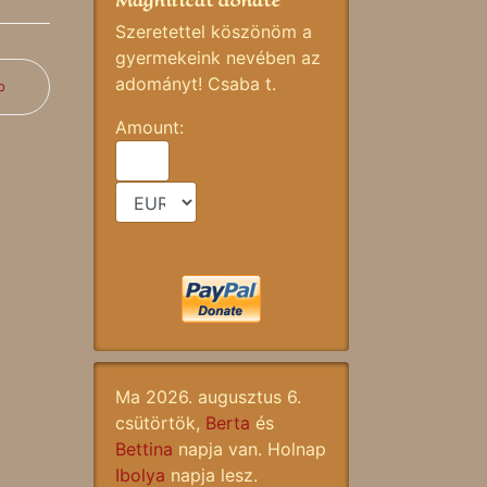
Magnificat donate
Szeretettel köszönöm a
gyermekeink nevében az
adományt! Csaba t.
b
Amount:
Ma 2026. augusztus 6.
csütörtök,
Berta
és
Bettina
napja van. Holnap
Ibolya
napja lesz.