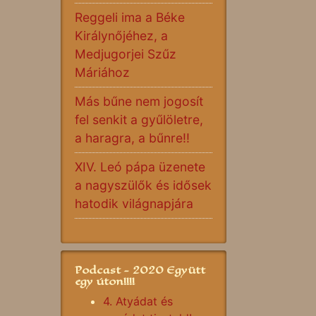
Reggeli ima a Béke
Királynőjéhez, a
Medjugorjei Szűz
Máriához
Más bűne nem jogosít
fel senkit a gyűlöletre,
a haragra, a bűnre!!
XIV. Leó pápa üzenete
a nagyszülők és idősek
hatodik világnapjára
Podcast - 2020 Együtt
egy úton!!!!
4. Atyádat és