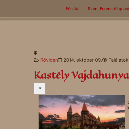
Főoldal
Szent Ferenc Alapítv
Rőviden
2014. október 09.
Találatok
Kastély Vajdahuny
i
b