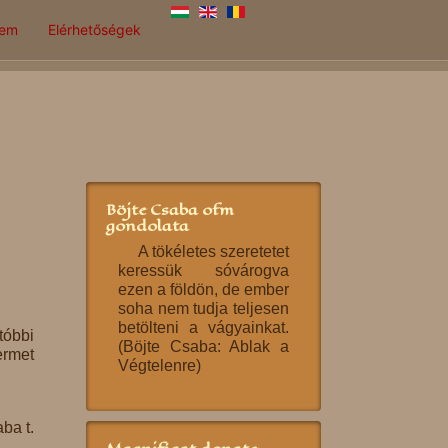
lem
Elérhetőségek
Böjte Csaba ofm
gondolata
A tökéletes szeretetet
keressük sóvárogva
ezen a földön, de ember
soha nem tudja teljesen
betölteni a vágyainkat.
tóbbi
(Böjte Csaba: Ablak a
ermet
Végtelenre)
ba t.