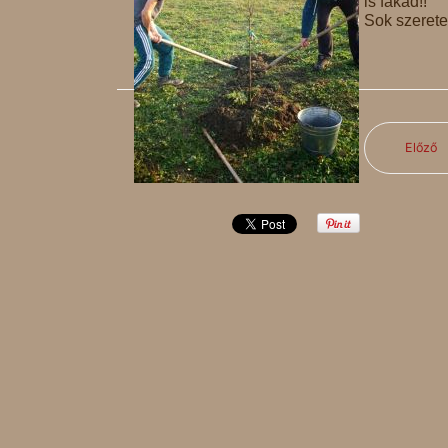
is fakad!!
Sok szeretet
Előző