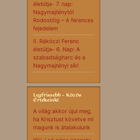
életútja- 7. nap:
Nagymajténytól
Rodostóig – A ferences
fejedelem
II. Rákóczi Ferenc
életútja– 6. Nap: A
szabadságharc és a
Nagymajtényi sík!
Legfrissebb - Közös
Értékeink!
A világ akkor újul meg,
ha Krisztust követve mi
magunk is átalakulunk