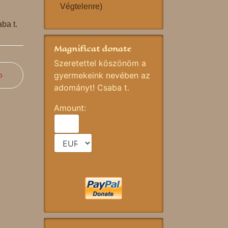
Végtelenre)
ba t.
Magnificat donate
Szeretettel köszönöm a
gyermekeink nevében az
b
adományt! Csaba t.
Amount: