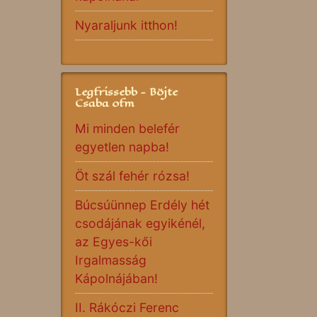
Nyaraljunk itthon!
Legfrissebb - Böjte
Csaba ofm
Mi minden belefér
egyetlen napba!
Öt szál fehér rózsa!
Búcsúünnep Erdély hét
csodájának egyikénél,
az Egyes-kői
Irgalmasság
Kápolnájában!
II. Rákóczi Ferenc