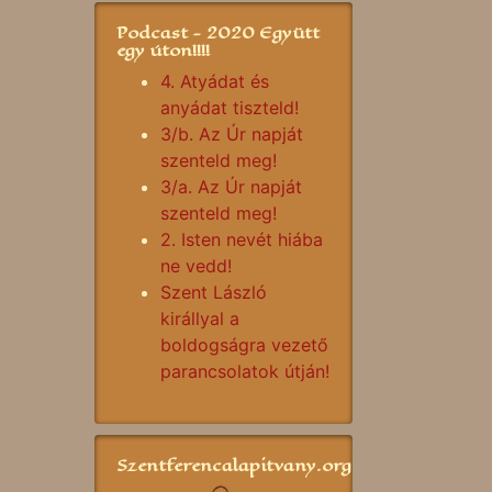
Podcast - 2020 Együtt
egy úton!!!!
4. Atyádat és
anyádat tiszteld!
3/b. Az Úr napját
szenteld meg!
3/a. Az Úr napját
szenteld meg!
2. Isten nevét hiába
ne vedd!
Szent László
királlyal a
boldogságra vezető
parancsolatok útján!
Szentferencalapitvany.org