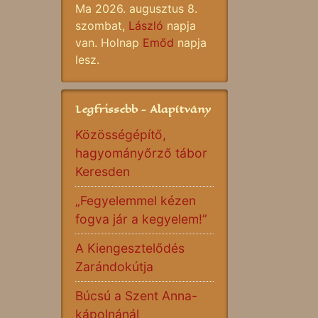
Ma 2026. augusztus 8.
szombat,
László
napja
van. Holnap
Emőd
napja
lesz.
Legfrissebb - Alapítvány
Közösségépítő,
hagyományőrző tábor
Keresden
„Fegyelemmel kézen
fogva jár a kegyelem!”
A Kiengesztelődés
Zarándokútja
Búcsú a Szent Anna-
kápolnánál