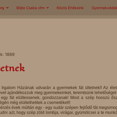
ány
Böjte Csaba ofm
Közös Értékeink
Gyermekvéde
ok: 1889
tetnek
i Irgalom Házának udvarán a gyermekek fát ültetnek!! Az éle
ével ajándékozzuk meg gyermekeinket, teremtsünk lehetőséget 
 egy fát elültessenek, gondozzanak! Most a szép hosszú ős
égén még elültethetitek a csemetéket!!
érzés évek múltán egy - egy sudár szépen fejlődő fát megsimog
tudni azt, hogy szép zöld lombja, virágai, gyümölcsei a te munk