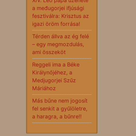
XIV. Leó pápa üzenete
a međugorjei ifjúsági
fesztiválra: Krisztus az
igazi öröm forrása!
Térden állva az ég felé
– egy megmozdulás,
ami összeköt
Reggeli ima a Béke
Királynőjéhez, a
Medjugorjei Szűz
Máriához
Más bűne nem jogosít
fel senkit a gyűlöletre,
a haragra, a bűnre!!