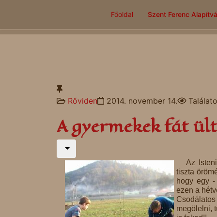
Főoldal
Szent Ferenc Alapítv
Rőviden
2014. november 14.
Találat
A gyermekek fát ül
Az Isten
tiszta öröm
hogy egy -
ezen a hétv
Csodálatos 
megölelni, 