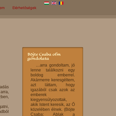
lem
Elérhetőségek
Böjte Csaba ofm
gondolata
…arra gondoltam, jó
lenne találkozni egy
boldog emberrel.
Akármerre keresgéltem,
azt láttam, hogy
tadás
igazából csak azok az
arra,
emberek
zben,
kiegyensúlyozottak,
akik Istent keresik, az Ő
atni,
közelében élnek. (Böjte
ádból
Csaba: Ablak a