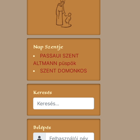
Nap Szentje
PASSAUI SZENT
ALTMANN püspök
SZENT DOMONKOS
Keresés
Belépés