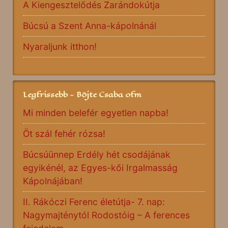
A Kiengesztelődés Zarándokútja
Búcsú a Szent Anna-kápolnánál
Nyaraljunk itthon!
Legfrissebb - Böjte Csaba ofm
Mi minden belefér egyetlen napba!
Öt szál fehér rózsa!
Búcsúünnep Erdély hét csodájának
egyikénél, az Egyes-kői Irgalmasság
Kápolnájában!
II. Rákóczi Ferenc életútja- 7. nap:
Nagymajténytól Rodostóig – A ferences