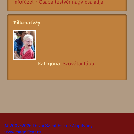
Infofüzet - Csaba testvér nagy családja
Pillanatkép
Kategória:
Szovátai tábor
© 2007-2026 Dévai Szent Ferenc Alapítvány -
www.magnificat.ro