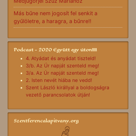
Medjugorjei Szűz Máriához
Más bűne nem jogosít fel senkit a
gyűlöletre, a haragra, a bűnre!!
Podcast - 2020 Együtt egy úton!!!!
4. Atyádat és anyádat tiszteld!
3/b. Az Úr napját szenteld meg!
3/a. Az Úr napját szenteld meg!
2. Isten nevét hiába ne vedd!
Szent László királlyal a boldogságra
vezető parancsolatok útján!
Szentferencalapitvany.org