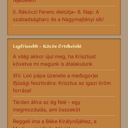
fejedelem
II. Rákóczi Ferenc életútja– 6. Nap: A
szabadságharc és a Nagymajtényi sík!
Legfrissebb - Közös Értékeink!
A világ akkor újul meg, ha Krisztust
követve mi magunk is átalakulunk
XIV. Leó pápa üzenete a međugorjei
ifjúsági fesztiválra: Krisztus az igazi öröm
forrása!
Térden állva az ég felé – egy
megmozdulás, ami összeköt
Reggeli ima a Béke Királynőjéhez, a