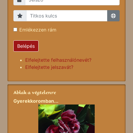
Emlékezzen rám
Belépés
Elfelejtette felhasználónevét?
Elfelejtette jelszavát?
Ablak a végtelenre
Gyerekkoromban...