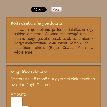
Böjte Csaba ofm gondolata
…arra gondoltam, jó lenne találkozni egy
boldog emberrel. Akármerre keresgéltem, azt
láttam, hogy igazából csak azok az emberek
kiegyensúlyozottak, akik Istent keresik, az Ő
közelében élnek. (Böjte Csaba: Ablak a
Végtelenre)
Magnificat donate
Szeretettel köszönöm a gyermekeink nevében
az adományt! Csaba t.
Amount: