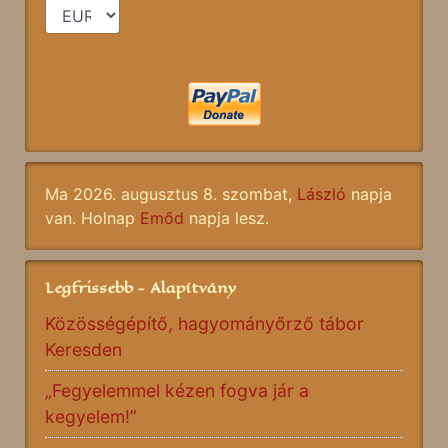
Ma 2026. augusztus 8. szombat,
László
napja
van. Holnap
Emőd
napja lesz.
Legfrissebb - Alapítvány
Közösségépítő, hagyományőrző tábor
Keresden
„Fegyelemmel kézen fogva jár a
kegyelem!”