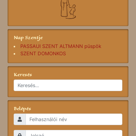
Nap Szentje
PASSAUI SZENT ALTMANN püspök
SZENT DOMONKOS
Keresés
Belépés