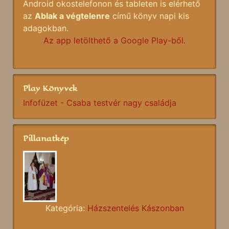
Android okostelefonon és tableten is elérhető
az
Ablak a végtelenre
című könyv napi kis
adagokban.
Az app letölthető a Google Play-ből.
Play Könyvek
Infofüzet - Csaba testvér nagy családja
Pillanatkép
Kategória:
Házszentelés Kászonban