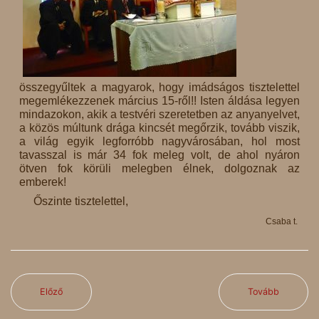
összegyűltek a magyarok, hogy imádságos tisztelettel
megemlékezzenek március 15-ről!! Isten áldása legyen
mindazokon, akik a testvéri szeretetben az anyanyelvet,
a közös múltunk drága kincsét megőrzik, tovább viszik,
a világ egyik legforróbb nagyvárosában, hol most
tavasszal is már 34 fok meleg volt, de ahol nyáron
ötven fok körüli melegben élnek, dolgoznak az
emberek!
Őszinte tisztelettel,
Csaba t.
Előző
Tovább