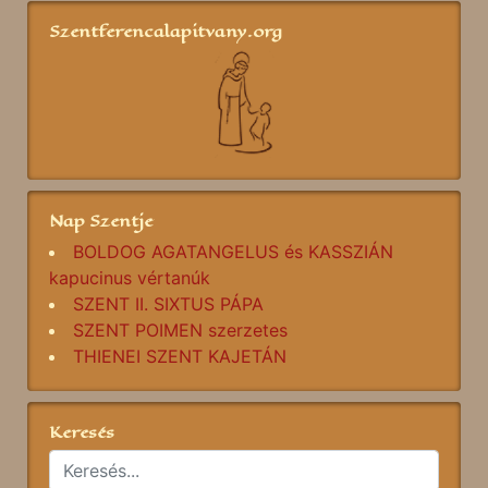
Szentferencalapitvany.org
Nap Szentje
BOLDOG AGATANGELUS és KASSZIÁN
kapucinus vértanúk
SZENT II. SIXTUS PÁPA
SZENT POIMEN szerzetes
THIENEI SZENT KAJETÁN
Keresés