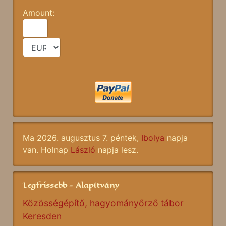
Amount:
Ma 2026. augusztus 7. péntek,
Ibolya
napja
van. Holnap
László
napja lesz.
Legfrissebb - Alapítvány
Közösségépítő, hagyományőrző tábor
Keresden