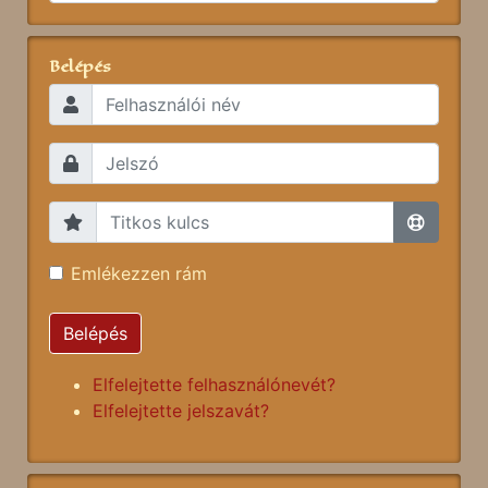
Belépés
Emlékezzen rám
Belépés
Elfelejtette felhasználónevét?
Elfelejtette jelszavát?