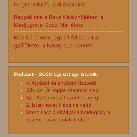
megmozdulás, ami összeköt
Reggeli ima a Béke Királynőjéhez, a
Medjugorjei Szűz Máriához
Más bűne nem jogosít fel senkit a
gyűlöletre, a haragra, a bűnre!!
Podcast - 2020 Együtt egy úton!!!!
4. Atyádat és anyádat tiszteld!
3/b. Az Úr napját szenteld meg!
3/a. Az Úr napját szenteld meg!
2. Isten nevét hiába ne vedd!
Szent László királlyal a boldogságra
vezető parancsolatok útján!