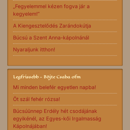
„Fegyelemmel kézen fogva jár a
kegyelem!”
A Kiengesztelődés Zarándokútja
Búcsú a Szent Anna-kápolnánál
Nyaraljunk itthon!
Legfrissebb - Böjte Csaba ofm
Mi minden belefér egyetlen napba!
Öt szál fehér rózsa!
Búcsúünnep Erdély hét csodájának
egyikénél, az Egyes-kői Irgalmasság
Kápolnájában!