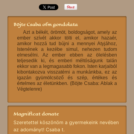
Böjte Csaba ofm gondolata
Azt a békét, örömöt, boldogságot, amely az
ember szívét akkor tölti el, amikor hazaér,
amikor hozzá tud bújni a mennyei Atyjához,
Istenének a kezébe simul, nehezen tudom
elmesélni. Az ember ebben az ölelésben
teljesedik ki, és emberi méltóságunk talán
ekkor van a legmagasabb fokon. Isten karjaiból
kibontakozva visszatérni a munkánkba, ez az
igazán gyümölcsöző és szép, értékes és
értelmes az életünkben. (Böjte Csaba: Ablak a
Végtelenre)
Magnificat donate
Szeretettel köszönöm a gyermekeink nevében
az adományt! Csaba t.