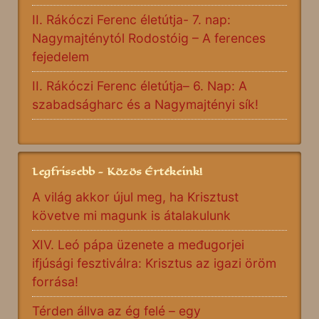
II. Rákóczi Ferenc életútja- 7. nap:
Nagymajténytól Rodostóig – A ferences
fejedelem
II. Rákóczi Ferenc életútja– 6. Nap: A
szabadságharc és a Nagymajtényi sík!
Legfrissebb - Közös Értékeink!
A világ akkor újul meg, ha Krisztust
követve mi magunk is átalakulunk
XIV. Leó pápa üzenete a međugorjei
ifjúsági fesztiválra: Krisztus az igazi öröm
forrása!
Térden állva az ég felé – egy