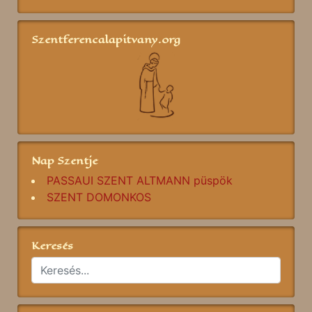
Szentferencalapitvany.org
Nap Szentje
PASSAUI SZENT ALTMANN püspök
SZENT DOMONKOS
Keresés