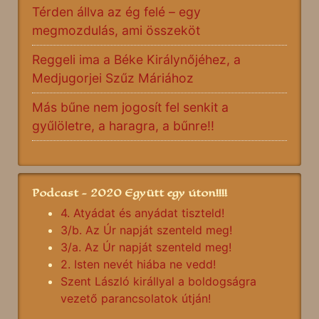
Térden állva az ég felé – egy
megmozdulás, ami összeköt
Reggeli ima a Béke Királynőjéhez, a
Medjugorjei Szűz Máriához
Más bűne nem jogosít fel senkit a
gyűlöletre, a haragra, a bűnre!!
Podcast - 2020 Együtt egy úton!!!!
4. Atyádat és anyádat tiszteld!
3/b. Az Úr napját szenteld meg!
3/a. Az Úr napját szenteld meg!
2. Isten nevét hiába ne vedd!
Szent László királlyal a boldogságra
vezető parancsolatok útján!