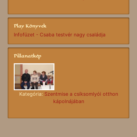
Play Könyvek
Infofüzet - Csaba testvér nagy családja
Pillanatkép
Kategória:
Szentmise a csíksomlyói otthon
kápolnájában