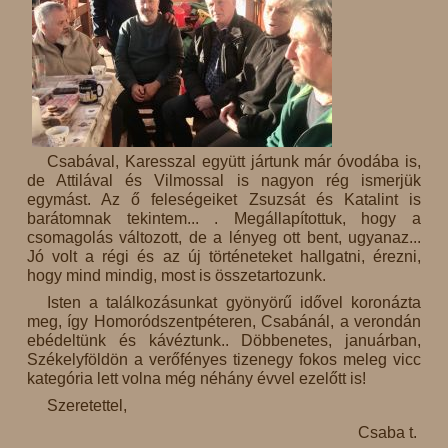
Csabával, Karesszal együtt jártunk már óvodába is,
de Attilával és Vilmossal is nagyon rég ismerjük
egymást. Az ő feleségeiket Zsuzsát és Katalint is
barátomnak tekintem... . Megállapítottuk, hogy a
csomagolás változott, de a lényeg ott bent, ugyanaz...
Jó volt a régi és az új történeteket hallgatni, érezni,
hogy mind mindig, most is összetartozunk.
Isten a találkozásunkat gyönyörű idővel koronázta
meg, így Homoródszentpéteren, Csabánál, a verondán
ebédeltünk és kávéztunk.. Döbbenetes, januárban,
Székelyföldön a verőfényes tizenegy fokos meleg vicc
kategória lett volna még néhány évvel ezelőtt is!
Szeretettel,
Csaba t.