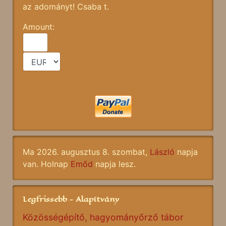
az adományt! Csaba t.
Amount:
Ma 2026. augusztus 8. szombat,
László
napja
van. Holnap
Emőd
napja lesz.
Legfrissebb - Alapítvány
Közösségépítő, hagyományőrző tábor