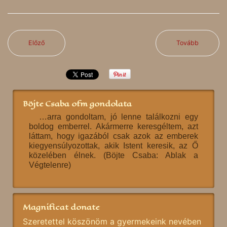
Előző
Tovább
Böjte Csaba ofm gondolata
…arra gondoltam, jó lenne találkozni egy
boldog emberrel. Akármerre keresgéltem, azt
láttam, hogy igazából csak azok az emberek
kiegyensúlyozottak, akik Istent keresik, az Ő
közelében élnek. (Böjte Csaba: Ablak a
Végtelenre)
Magnificat donate
Szeretettel köszönöm a gyermekeink nevében