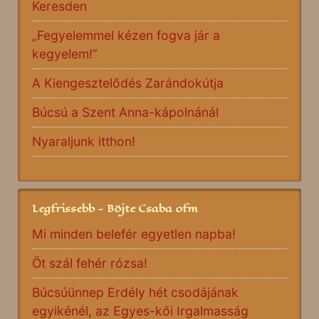
Keresden
„Fegyelemmel kézen fogva jár a
kegyelem!”
A Kiengesztelődés Zarándokútja
Búcsú a Szent Anna-kápolnánál
Nyaraljunk itthon!
Legfrissebb - Böjte Csaba ofm
Mi minden belefér egyetlen napba!
Öt szál fehér rózsa!
Búcsúünnep Erdély hét csodájának
egyikénél, az Egyes-kői Irgalmasság