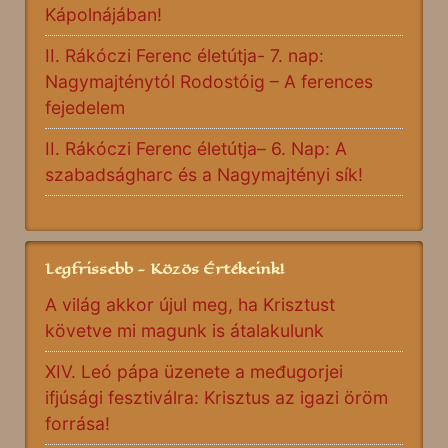
Kápolnájában!
II. Rákóczi Ferenc életútja- 7. nap:
Nagymajténytól Rodostóig – A ferences
fejedelem
II. Rákóczi Ferenc életútja– 6. Nap: A
szabadságharc és a Nagymajtényi sík!
Legfrissebb - Közös Értékeink!
A világ akkor újul meg, ha Krisztust
követve mi magunk is átalakulunk
XIV. Leó pápa üzenete a međugorjei
ifjúsági fesztiválra: Krisztus az igazi öröm
forrása!