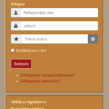
Belépés
Emlékezzen rám
Belépés
Elfelejtette felhasználónevét?
Elfelejtette jelszavát?
Ablak a végtelenre
Gyerekkoromban...