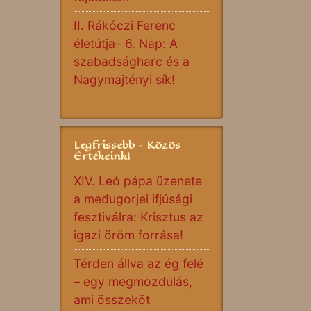
II. Rákóczi Ferenc
életútja– 6. Nap: A
szabadságharc és a
Nagymajtényi sík!
Legfrissebb - Közös
Értékeink!
XIV. Leó pápa üzenete
a međugorjei ifjúsági
fesztiválra: Krisztus az
igazi öröm forrása!
Térden állva az ég felé
– egy megmozdulás,
ami összeköt