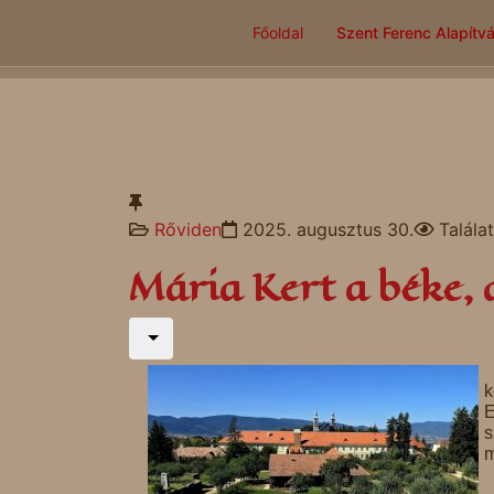
Főoldal
Szent Ferenc Alapítv
Rőviden
2025. augusztus 30.
Talála
Mária Kert a béke, 
k
E
s
m