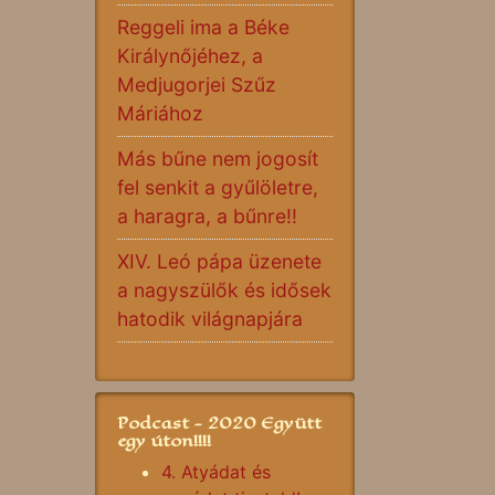
Reggeli ima a Béke
Királynőjéhez, a
Medjugorjei Szűz
Máriához
Más bűne nem jogosít
fel senkit a gyűlöletre,
a haragra, a bűnre!!
XIV. Leó pápa üzenete
a nagyszülők és idősek
hatodik világnapjára
Podcast - 2020 Együtt
egy úton!!!!
4. Atyádat és