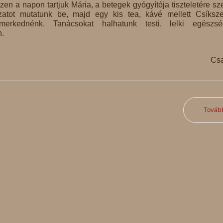
zen a napon tartjuk Mária, a betegek gyógyítója tiszteletére sze
zatot mutatunk be, majd egy kis tea, kávé mellett Csíksz
smerkednénk. Tanácsokat halhatunk testi, lelki egészs
n.
Csa
Továb