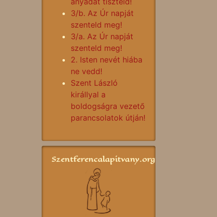
anyádat tiszteld!
3/b. Az Úr napját
szenteld meg!
3/a. Az Úr napját
szenteld meg!
2. Isten nevét hiába
ne vedd!
Szent László
királlyal a
boldogságra vezető
parancsolatok útján!
Szentferencalapitvany.org