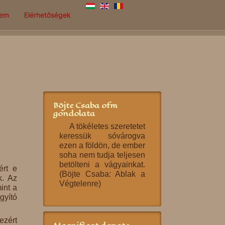
lem
Elérhetőségek
Böjte Csaba ofm
gondolata
A tökéletes szeretetet
keressük sóvárogva
ezen a földön, de ember
soha nem tudja teljesen
betölteni a vágyainkat.
ért e
(Böjte Csaba: Ablak a
k. Az
Végtelenre)
int a
gyító
ezért