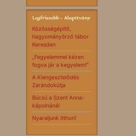
Legfrissebb - Alapítvány
Közösségépítő,
hagyományőrző tábor
Keresden
„Fegyelemmel kézen
fogva jár a kegyelem!”
A Kiengesztelődés
Zarándokútja
Búcsú a Szent Anna-
kápolnánál
Nyaraljunk itthon!