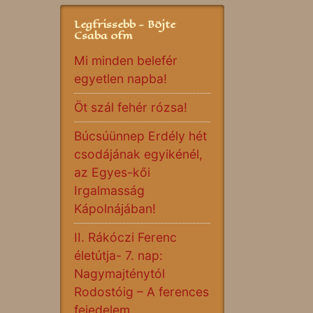
Legfrissebb - Böjte
Csaba ofm
Mi minden belefér
egyetlen napba!
Öt szál fehér rózsa!
Búcsúünnep Erdély hét
csodájának egyikénél,
az Egyes-kői
Irgalmasság
Kápolnájában!
II. Rákóczi Ferenc
életútja- 7. nap:
Nagymajténytól
Rodostóig – A ferences
fejedelem