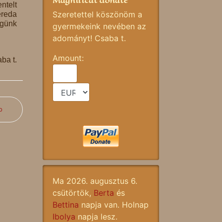
Magnificat donate
ntelt
Szeretettel köszönöm a
ereda
égünk
gyermekeink nevében az
adományt! Csaba t.
Amount:
ba t.
b
Ma 2026. augusztus 6.
csütörtök,
Berta
és
Bettina
napja van. Holnap
Ibolya
napja lesz.