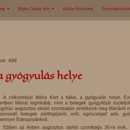
ány
Böjte Csaba ofm
Közös Értékeink
Gyermekvéde
tok: 496
a gyógyulás helye
A csíksomlyói Mária Kert a béke, a gyógyulás helye. Ez
ertben Máriát leginkább, mint a betegek gyógyítóját tiszteljü
gyház augusztus utolsó szombatján emlékezik meg Máriáról m
zenvedő betegek pártfogójáról, erőt, egészséget adó, gyó
ennyei Édesanyánkról.
Ebben az évben augusztus utolsó szombatja 30-ra esik, 