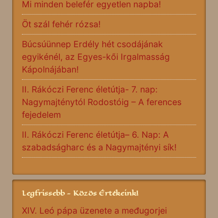
Mi minden belefér egyetlen napba!
Öt szál fehér rózsa!
Búcsúünnep Erdély hét csodájának
egyikénél, az Egyes-kői Irgalmasság
Kápolnájában!
II. Rákóczi Ferenc életútja- 7. nap:
Nagymajténytól Rodostóig – A ferences
fejedelem
II. Rákóczi Ferenc életútja– 6. Nap: A
szabadságharc és a Nagymajtényi sík!
Legfrissebb - Közös Értékeink!
XIV. Leó pápa üzenete a međugorjei