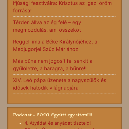
ifjúsági fesztiválra: Krisztus az igazi öröm
forrása!
Térden állva az ég felé – egy
megmozdulás, ami összeköt
Reggeli ima a Béke Királynőjéhez, a
Medjugorjei Szűz Máriához
Más bűne nem jogosít fel senkit a
gyűlöletre, a haragra, a bűnre!!
XIV. Leó pápa üzenete a nagyszülők és
idősek hatodik világnapjára
Podcast - 2020 Együtt egy úton!!!!
4. Atyádat és anyádat tiszteld!