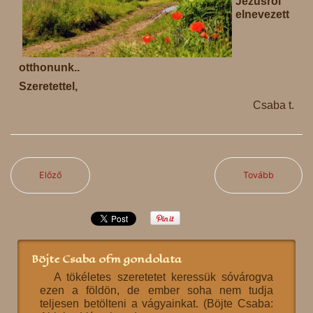
Jézusról
elnevezett
otthonunk..
Szeretettel,
Csaba t.
Előző
Tovább
Böjte Csaba ofm gondolata
A tökéletes szeretetet keressük sóvárogva
ezen a földön, de ember soha nem tudja
teljesen betölteni a vágyainkat. (Böjte Csaba: