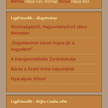
Bettina
napja van. Holnap
Ibolya
napja lesz.
Legfrissebb - Alapítvány
Közösségépítő, hagyományőrző tábor
Keresden
„Fegyelemmel kézen fogva jár a
kegyelem!”
A Kiengesztelődés Zarándokútja
Búcsú a Szent Anna-kápolnánál
Nyaraljunk itthon!
Legfrissebb - Böjte Csaba ofm