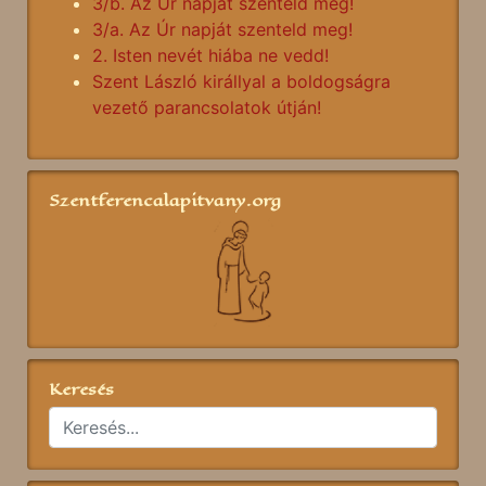
3/b. Az Úr napját szenteld meg!
3/a. Az Úr napját szenteld meg!
2. Isten nevét hiába ne vedd!
Szent László királlyal a boldogságra
vezető parancsolatok útján!
Szentferencalapitvany.org
Keresés