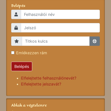
Belépés
Emlékezzen rám
Belépés
Elfelejtette felhasználónevét?
Elfelejtette jelszavát?
Ablak a végtelenre