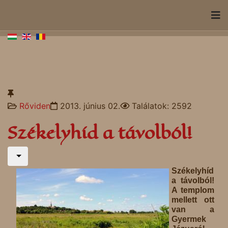
Rőviden
2013. június 02.
Találatok: 2592
Székelyhíd a távolból!
Székelyhíd
a távolból!
A templom
mellett ott
van a
Gyermek