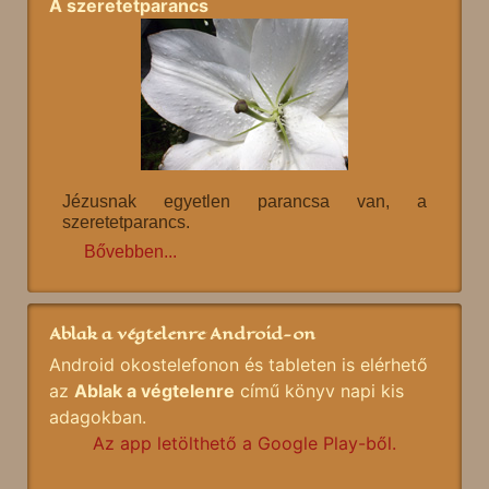
A szeretetparancs
Jézusnak egyetlen parancsa van, a
szeretetparancs.
Bővebben...
Ablak a végtelenre Android-on
Android okostelefonon és tableten is elérhető
az
Ablak a végtelenre
című könyv napi kis
adagokban.
Az app letölthető a Google Play-ből.