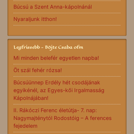
Búcsú a Szent Anna-kápolnánál
Nyaraljunk itthon!
Legfrissebb - Böjte Csaba ofm
Mi minden belefér egyetlen napba!
Öt szál fehér rózsa!
Búcsúünnep Erdély hét csodájának
egyikénél, az Egyes-kői Irgalmasság
Kápolnájában!
II. Rákóczi Ferenc életútja- 7. nap:
Nagymajténytól Rodostóig – A ferences
fejedelem