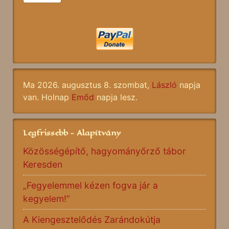
Ma 2026. augusztus 8. szombat,
László
napja
van. Holnap
Emőd
napja lesz.
Legfrissebb - Alapítvány
Közösségépítő, hagyományőrző tábor
Keresden
„Fegyelemmel kézen fogva jár a
kegyelem!”
A Kiengesztelődés Zarándokútja