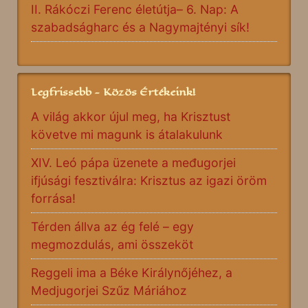
II. Rákóczi Ferenc életútja– 6. Nap: A
szabadságharc és a Nagymajtényi sík!
Legfrissebb - Közös Értékeink!
A világ akkor újul meg, ha Krisztust
követve mi magunk is átalakulunk
XIV. Leó pápa üzenete a međugorjei
ifjúsági fesztiválra: Krisztus az igazi öröm
forrása!
Térden állva az ég felé – egy
megmozdulás, ami összeköt
Reggeli ima a Béke Királynőjéhez, a
Medjugorjei Szűz Máriához