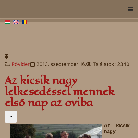
Rőviden
2013. szeptember 16.
Találatok: 2340
Az kicsik nagy
lelkesedéssel mennek
első nap az oviba
Az kicsik
nagy