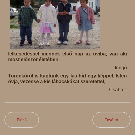
lelkesedéssel mennek első nap az oviba, van aki
most először életében .
Iringó
Torockóról is kaptunk egy kis hírt egy képpel, Isten
óvja, vezesse a kis lábacskákat szeretettel,
Csaba t.
Előző
Tovább