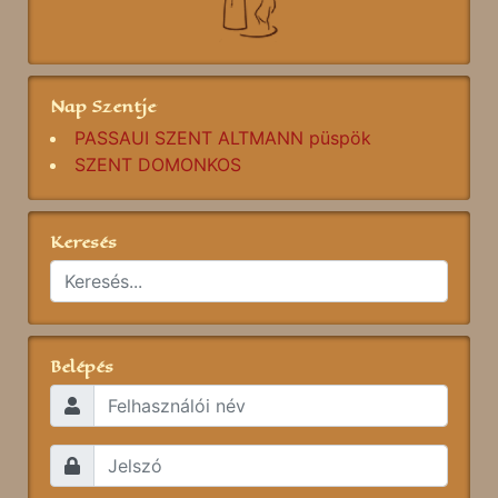
Nap Szentje
PASSAUI SZENT ALTMANN püspök
SZENT DOMONKOS
Keresés
Belépés