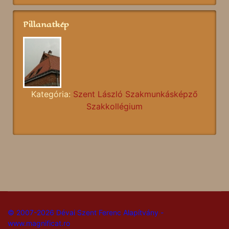
Pillanatkép
Kategória:
Szent László Szakmunkásképző
Szakkollégium
© 2007-2026 Dévai Szent Ferenc Alapítvány -
www.magnificat.ro