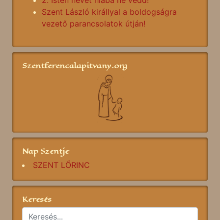
2. Isten nevét hiába ne vedd!
Szent László királlyal a boldogságra
vezető parancsolatok útján!
Szentferencalapitvany.org
Nap Szentje
SZENT LŐRINC
Keresés