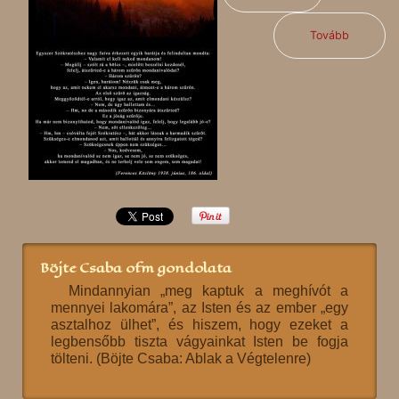
Tovább
Böjte Csaba ofm gondolata
Mindannyian „meg kaptuk a meghívót a
mennyei lakomára”, az Isten és az ember „egy
asztalhoz ülhet”, és hiszem, hogy ezeket a
legbensőbb tiszta vágyainkat Isten be fogja
tölteni. (Böjte Csaba: Ablak a Végtelenre)