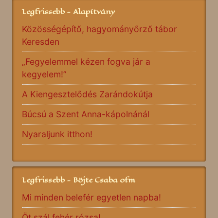
Legfrissebb - Alapítvány
Közösségépítő, hagyományőrző tábor
Keresden
„Fegyelemmel kézen fogva jár a
kegyelem!”
A Kiengesztelődés Zarándokútja
Búcsú a Szent Anna-kápolnánál
Nyaraljunk itthon!
Legfrissebb - Böjte Csaba ofm
Mi minden belefér egyetlen napba!
Öt szál fehér rózsa!