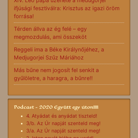
XIV. Leó pápa üzenete a međugorjei
ifjúsági fesztiválra: Krisztus az igazi öröm
forrása!
Térden állva az ég felé – egy
megmozdulás, ami összeköt
Reggeli ima a Béke Királynőjéhez, a
Medjugorjei Szűz Máriához
Más bűne nem jogosít fel senkit a
gyűlöletre, a haragra, a bűnre!!
Podcast - 2020 Együtt egy úton!!!!
4. Atyádat és anyádat tiszteld!
3/b. Az Úr napját szenteld meg!
3/a. Az Úr napját szenteld meg!