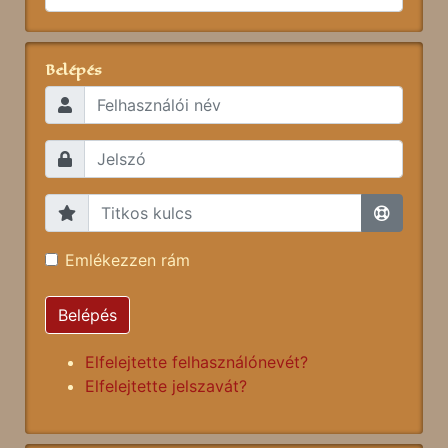
Belépés
Emlékezzen rám
Belépés
Elfelejtette felhasználónevét?
Elfelejtette jelszavát?