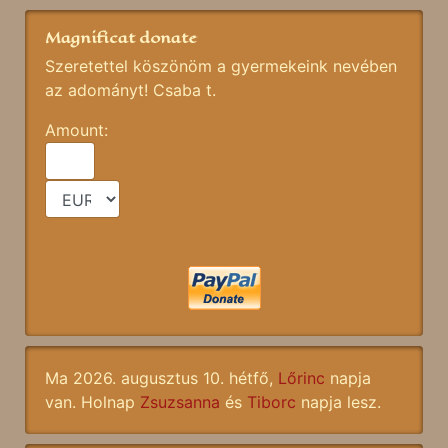
Magnificat donate
Szeretettel köszönöm a gyermekeink nevében
az adományt! Csaba t.
Amount:
Ma 2026. augusztus 10. hétfő,
Lőrinc
napja
van. Holnap
Zsuzsanna
és
Tiborc
napja lesz.