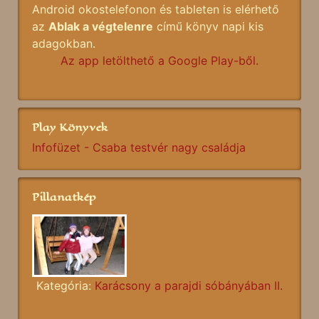
Android okostelefonon és tableten is elérhető
az
Ablak a végtelenre
című könyv napi kis
adagokban.
Az app letölthető a Google Play-ből.
Play Könyvek
Infofüzet - Csaba testvér nagy családja
Pillanatkép
Kategória:
Karácsony a parajdi sóbányában II.