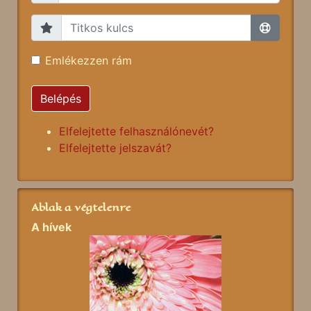
Emlékezzen rám
Belépés
Elfelejtette felhasználónevét?
Elfelejtette jelszavát?
Ablak a végtelenre
A hívek