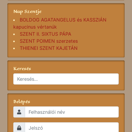
Nap Szentje
BOLDOG AGATANGELUS és KASSZIÁN
kapucinus vértanúk
SZENT II. SIXTUS PÁPA
SZENT POIMEN szerzetes
THIENEI SZENT KAJETÁN
Keresés
Belépés