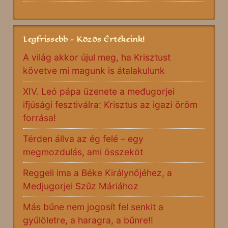
Legfrissebb - Közös Értékeink!
A világ akkor újul meg, ha Krisztust
követve mi magunk is átalakulunk
XIV. Leó pápa üzenete a međugorjei
ifjúsági fesztiválra: Krisztus az igazi öröm
forrása!
Térden állva az ég felé – egy
megmozdulás, ami összeköt
Reggeli ima a Béke Királynőjéhez, a
Medjugorjei Szűz Máriához
Más bűne nem jogosít fel senkit a
gyűlöletre, a haragra, a bűnre!!