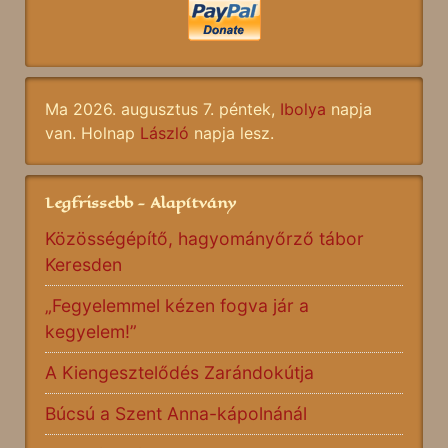
Ma 2026. augusztus 7. péntek,
Ibolya
napja
van. Holnap
László
napja lesz.
Legfrissebb - Alapítvány
Közösségépítő, hagyományőrző tábor
Keresden
„Fegyelemmel kézen fogva jár a
kegyelem!”
A Kiengesztelődés Zarándokútja
Búcsú a Szent Anna-kápolnánál