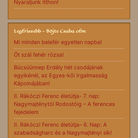
Nyaraljunk itthon!
Legfrissebb - Böjte Csaba ofm
Mi minden belefér egyetlen napba!
Öt szál fehér rózsa!
Búcsúünnep Erdély hét csodájának
egyikénél, az Egyes-kői Irgalmasság
Kápolnájában!
II. Rákóczi Ferenc életútja- 7. nap:
Nagymajténytól Rodostóig – A ferences
fejedelem
II. Rákóczi Ferenc életútja– 6. Nap: A
szabadságharc és a Nagymajtényi sík!