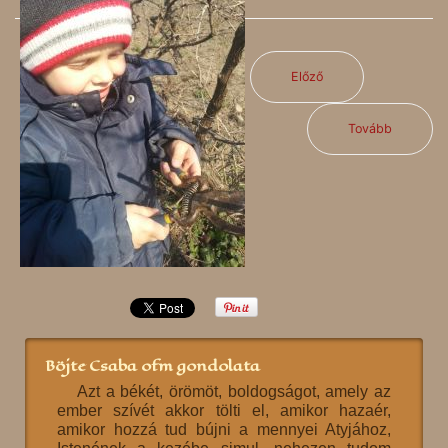
Előző
Tovább
Böjte Csaba ofm gondolata
Azt a békét, örömöt, boldogságot, amely az
ember szívét akkor tölti el, amikor hazaér,
amikor hozzá tud bújni a mennyei Atyjához,