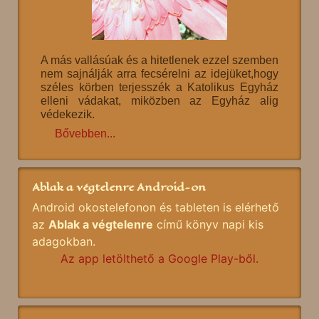
A más vallásúak és a hitetlenek ezzel szemben
nem sajnálják arra fecsérelni az idejüket,hogy
széles körben terjesszék a Katolikus Egyház
elleni vádakat, miközben az Egyház alig
védekezik.
Bővebben...
Ablak a végtelenre Android-on
Android okostelefonon és tableten is elérhető
az
Ablak a végtelenre
című könyv napi kis
adagokban.
Az app letölthető a Google Play-ből.