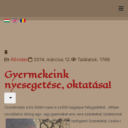
Rőviden
2014. március 12.
Találatok: 1766
Gyermekeink
nyesegetése, oktatása!
Zsombolyán a kis Ádám nyesi a szőlőt nagyapai felügyelettel... Milyen
csodálatos dolog egy - egy gyermeket erre -arra szeretettel, türelemmel
tanítgatni! Szeretettel, Csaba t.