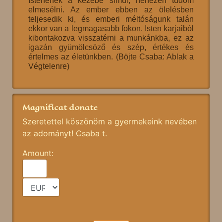
Istenének a kezébe simul, nehezen tudom
elmesélni. Az ember ebben az ölelésben
teljesedik ki, és emberi méltóságunk talán
ekkor van a legmagasabb fokon. Isten karjaiból
kibontakozva visszatérni a munkánkba, ez az
igazán gyümölcsöző és szép, értékes és
értelmes az életünkben. (Böjte Csaba: Ablak a
Végtelenre)
Magnificat donate
Szeretettel köszönöm a gyermekeink nevében
az adományt! Csaba t.
Amount: