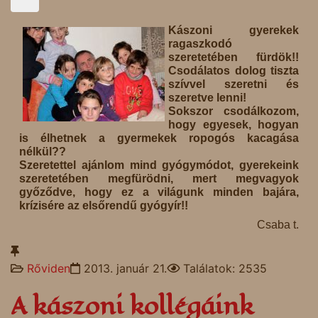
Kászoni gyerekek
ragaszkodó
szeretetében fürdök!!
Csodálatos dolog tiszta
szívvel szeretni és
szeretve lenni!
Sokszor csodálkozom,
hogy egyesek, hogyan
is élhetnek a gyermekek ropogós kacagása
nélkül??
Szeretettel ajánlom mind gyógymódot, gyerekeink
szeretetében megfürödni, mert megvagyok
győződve, hogy ez a világunk minden bajára,
krízisére az elsőrendű gyógyír!!
Csaba t.
Rőviden
2013. január 21.
Találatok: 2535
A kászoni kollégáink