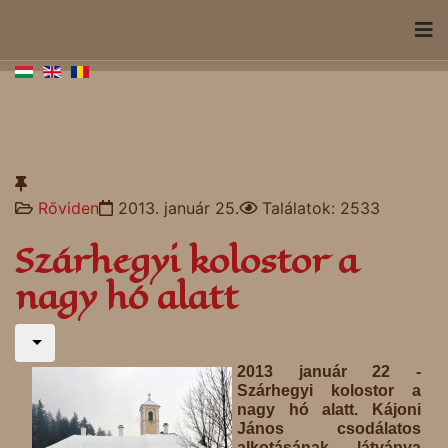
Rőviden
2013. január 25.
Találatok: 2533
Szárhegyi kolostor a
nagy hó alatt
2013 január 22 -
Szárhegyi kolostor a
nagy hó alatt. Kájoni
János csodálatos
alkotásának látványa