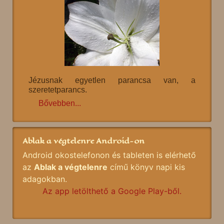
Jézusnak egyetlen parancsa van, a
szeretetparancs.
Bővebben...
Ablak a végtelenre Android-on
Android okostelefonon és tableten is elérhető
az
Ablak a végtelenre
című könyv napi kis
adagokban.
Az app letölthető a Google Play-ből.