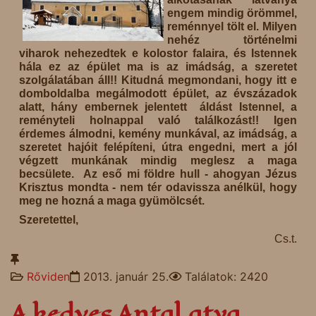
engem mindig örömmel,
reménnyel tölt el. Milyen
nehéz történelmi
viharok nehezedtek e kolostor falaira, és Istennek
hála ez az épület ma is az imádság, a szeretet
szolgálatában áll!! Kitudná megmondani, hogy itt e
domboldalba megálmodott épület, az évszázadok
alatt, hány embernek jelentett áldást Istennel, a
reményteli holnappal való találkozást!! Igen
érdemes álmodni, kemény munkával, az imádság, a
szeretet hajóit felépíteni, útra engedni, mert a jól
végzett munkának mindig meglesz a maga
becsülete. Az eső mi földre hull - ahogyan Jézus
Krisztus mondta - nem tér odavissza anélkül, hogy
meg ne hozná a maga gyümölcsét.
Szeretettel,
Cs.t.
Rőviden
2013. január 25.
Találatok: 2420
A kedves Antal atya