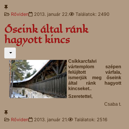
Rőviden
2013. január 22.
Találatok: 2490
Őseink által ránk
hagyott kincs
Csíkkarcfalvi
vártemplom szépen
felújított várfala,
ismerjük meg őseink
által ránk hagyott
kincseket..
Szeretettel,
Csaba t.
Rőviden
2013. január 21.
Találatok: 2516