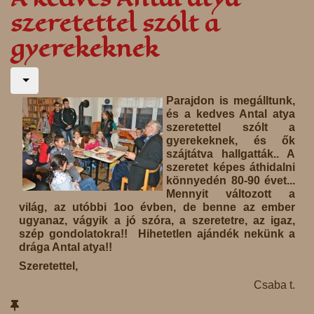
szeretettel szólt a
gyerekeknek
Parajdon is megálltunk,
és a kedves Antal atya
szeretettel szólt a
gyerekeknek, és ők
szájtátva hallgatták.. A
szeretet képes áthidalni
könnyedén 80-90 évet...
Mennyit változott a
világ, az utóbbi 1oo évben, de benne az ember
ugyanaz, vágyik a jó szóra, a szeretetre, az igaz,
szép gondolatokra!! Hihetetlen ajándék nekünk a
drága Antal atya!!
Szeretettel,
Csaba t.