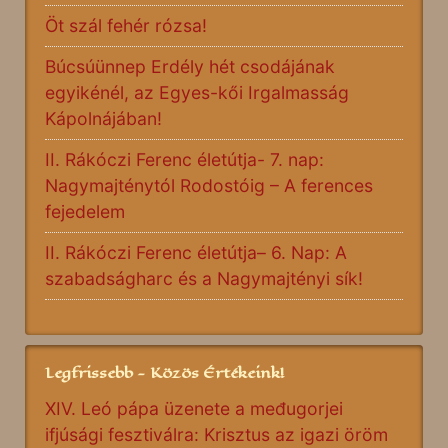
Öt szál fehér rózsa!
Búcsúünnep Erdély hét csodájának
egyikénél, az Egyes-kői Irgalmasság
Kápolnájában!
II. Rákóczi Ferenc életútja- 7. nap:
Nagymajténytól Rodostóig – A ferences
fejedelem
II. Rákóczi Ferenc életútja– 6. Nap: A
szabadságharc és a Nagymajtényi sík!
Legfrissebb - Közös Értékeink!
XIV. Leó pápa üzenete a međugorjei
ifjúsági fesztiválra: Krisztus az igazi öröm