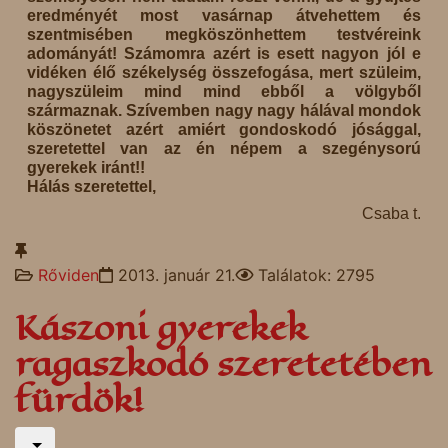
eredményét most vasárnap átvehettem és
szentmisében megköszönhettem testvéreink
adományát! Számomra azért is esett nagyon jól e
vidéken élő székelység összefogása, mert szüleim,
nagyszüleim mind mind ebből a völgyből
származnak. Szívemben nagy nagy hálával mondok
köszönetet azért amiért gondoskodó jósággal,
szeretettel van az én népem a szegénysorú
gyerekek iránt!!
Hálás szeretettel,
Csaba t.
Rőviden
2013. január 21.
Találatok: 2795
Kászoni gyerekek
ragaszkodó szeretetében
fürdök!