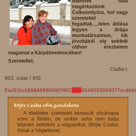
Istennek hála
megérkeztünk
Csíksomlyóra, hol nagy
szeretettel
fogadtak.....Isten áldása
legyen a drága
munkatársaimon, kik
jóvoltából oly sokfelé
otthon érezhetem
magamat a Kárpátmedencében!
Szeretettel,
Csaba t.
903. oldal / 910
Első
Előző
898
899
900
901
902
903
904
905
906
907
Tovább
Böjte Csaba ofm gondolata
A tökéletes szeretetet keressük sóvárogva
ezen a földön, de ember soha nem tudja
teljesen betölteni a vágyainkat. (Böjte Csaba:
Ablak a Végtelenre)