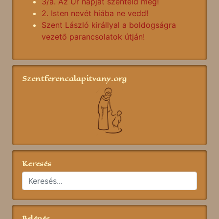
3/a. Az Úr napját szenteld meg!
2. Isten nevét hiába ne vedd!
Szent László királlyal a boldogságra
vezető parancsolatok útján!
Szentferencalapitvany.org
Keresés
Belépés