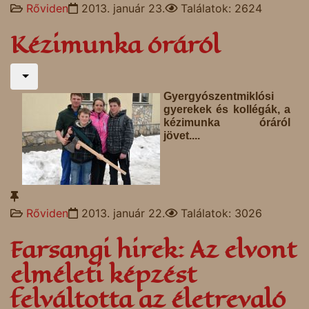
Rőviden
2013. január 23.
Találatok: 2624
Kézimunka óráról
Gyergyószentmiklósi
gyerekek és kollégák, a
kézimunka óráról
jövet....
Rőviden
2013. január 22.
Találatok: 3026
Farsangi hirek: Az elvont
elméleti képzést
felváltotta az életrevaló