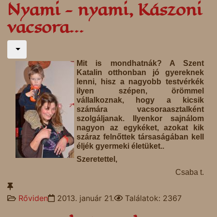
Nyami - nyami, Kászoni
vacsora...
Mit is mondhatnák? A Szent
Katalin otthonban jó gyereknek
lenni, hisz a nagyobb testvérkék
ilyen szépen, örömmel
vállalkoznak, hogy a kicsik
számára vacsoraasztalként
szolgáljanak. Ilyenkor sajnálom
nagyon az egykéket, azokat kik
száraz felnőttek társaságában kell
éljék gyermeki életüket..
Szeretettel,
Csaba t.
Rőviden
2013. január 21.
Találatok: 2367