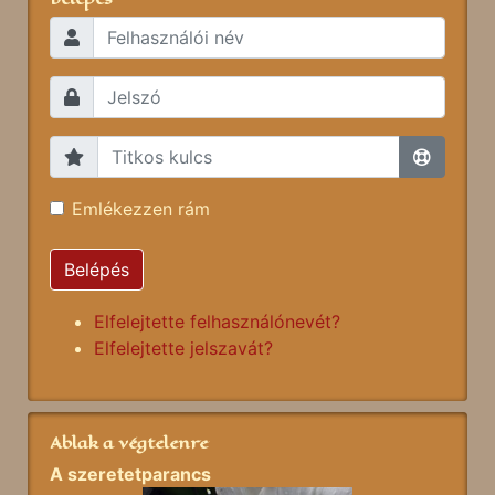
Emlékezzen rám
Belépés
Elfelejtette felhasználónevét?
Elfelejtette jelszavát?
Ablak a végtelenre
A szeretetparancs