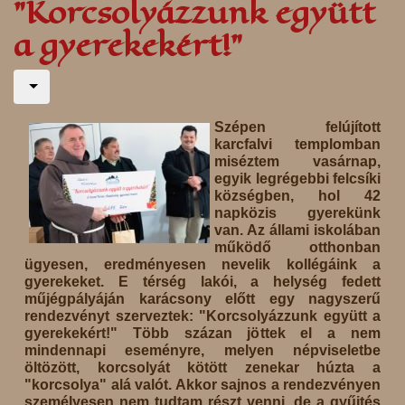
"Korcsolyázzunk együtt
a gyerekekért!"
Szépen felújított
karcfalvi templomban
miséztem vasárnap,
egyik legrégebbi felcsíki
községben, hol 42
napközis gyerekünk
van. Az állami iskolában
működő otthonban
ügyesen, eredményesen nevelik kollégáink a
gyerekeket. E térség lakói, a helység fedett
műjégpályáján karácsony előtt egy nagyszerű
rendezvényt szerveztek: "Korcsolyázzunk együtt a
gyerekekért!" Több százan jöttek el a nem
mindennapi eseményre, melyen népviseletbe
öltözött, korcsolyát kötött zenekar húzta a
"korcsolya" alá valót. Akkor sajnos a rendezvényen
személyesen nem tudtam részt venni, de a gyűjtés