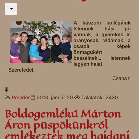
A kászoni kollégáink
Istennek hála jól
vannak, a gyerekek is
aranyosak, vidámak, a
csatolt képek
önmagukért
beszélnek... Istennek
legyen hála!
Szeretettel,
Csaba t.
Rőviden
2013. január 20.
Találatok: 2430
Boldogemlékű Márton
Áron püspökünkről
emlékeztek meg hajdani