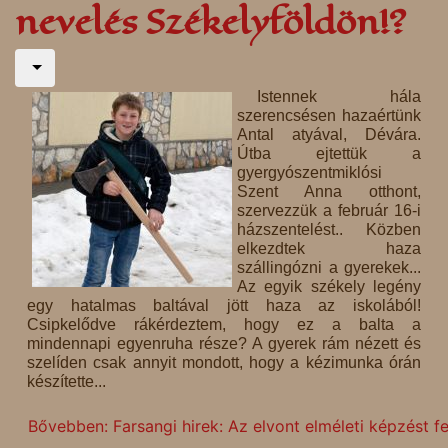
nevelés Székelyföldön!?
Istennek hála
szerencsésen hazaértünk
Antal atyával, Dévára.
Útba ejtettük a
gyergyószentmiklósi
Szent Anna otthont,
szervezzük a február 16-i
házszentelést.. Közben
elkezdtek haza
szállingózni a gyerekek...
Az egyik székely legény
egy hatalmas baltával jött haza az iskolából!
Csipkelődve rákérdeztem, hogy ez a balta a
mindennapi egyenruha része? A gyerek rám nézett és
szelíden csak annyit mondott, hogy a kézimunka órán
készítette...
Bővebben: Farsangi hirek: Az elvont elméleti képzést fe