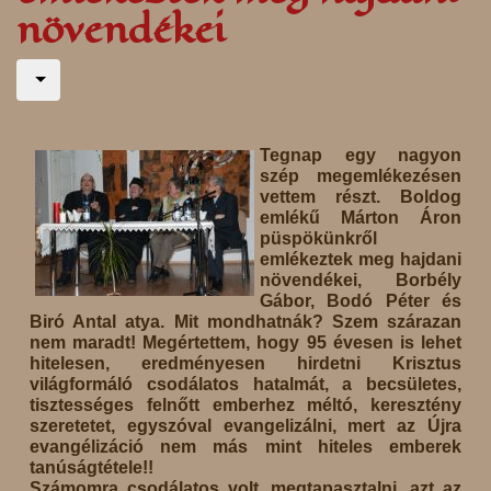
növendékei
Tegnap egy nagyon
szép megemlékezésen
vettem részt. Boldog
emlékű Márton Áron
püspökünkről
emlékeztek meg hajdani
növendékei, Borbély
Gábor, Bodó Péter és
Biró Antal atya. Mit mondhatnák? Szem szárazan
nem maradt! Megértettem, hogy 95 évesen is lehet
hitelesen, eredményesen hirdetni Krisztus
világformáló csodálatos hatalmát, a becsületes,
tisztességes felnőtt emberhez méltó, keresztény
szeretetet, egyszóval evangelizálni, mert az Újra
evangélizáció nem más mint hiteles emberek
tanúságtétele!!
Számomra csodálatos volt, megtapasztalni, azt az