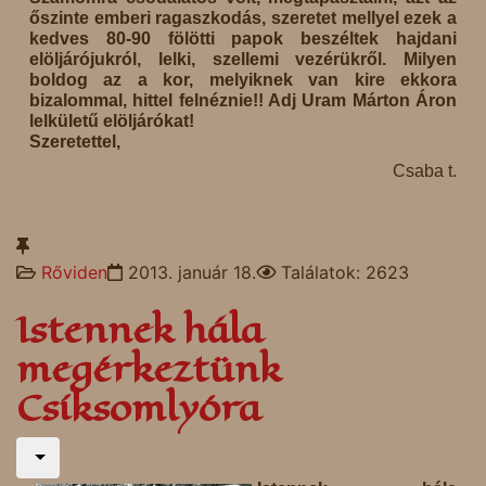
őszinte emberi ragaszkodás, szeretet mellyel ezek a
kedves 80-90 fölötti papok beszéltek hajdani
elöljárójukról, lelki, szellemi vezérükről. Milyen
boldog az a kor, melyiknek van kire ekkora
bizalommal, hittel felnéznie!! Adj Uram Márton Áron
lelkületű elöljárókat!
Szeretettel,
Csaba t.
Rőviden
2013. január 18.
Találatok: 2623
Istennek hála
megérkeztünk
Csíksomlyóra