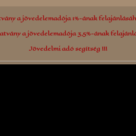
tvány a jövedelemadója 1%-ának felajánlásá
atvány a jövedelemadója 3,5%-ának felaján
Jövedelmi adó segítség !!!