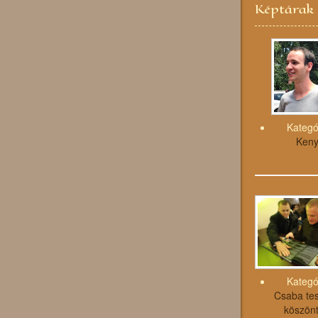
Képtárak
Kategó
Ken
Kategó
Csaba tes
köszönt