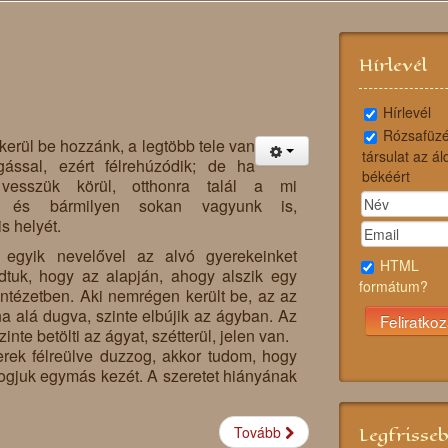
Hírlevél
Hírlevél
Rózsafüzé
kerül be hozzánk, a legtöbb tele van
társulat az ál
gással, ezért félrehúzódik; de ha
békéért
 vesszük körül, otthonra talál a mi
n, és bármilyen sokan vagyunk is,
s helyét.
egyik nevelővel az alvó gyerekeinket
HTML
dtuk, hogy az alapján, ahogy alszik egy
formátum?
ntézetben. Aki nemrégen került be, az az
a alá dugva, szinte elbújik az ágyban. Az
nte betölti az ágyat, szétterül, jelen van.
rek félreülve duzzog, akkor tudom, hogy
fogjuk egymás kezét. A szeretet hiányának
Legfrisse
Tovább