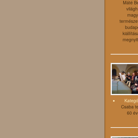
Máté B
világh
magy
természet
budape
kiállítá
megnyit
Kategó
Csaba te
60 év