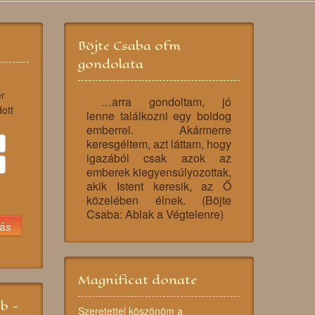
Böjte Csaba ofm
gondolata
r
…arra gondoltam, jó
dott
lenne találkozni egy boldog
emberrel. Akármerre
keresgéltem, azt láttam, hogy
igazából csak azok az
emberek kiegyensúlyozottak,
akik Istent keresik, az Ő
közelében élnek. (Böjte
Csaba: Ablak a Végtelenre)
Magnificat donate
bb -
Szeretettel köszönöm a