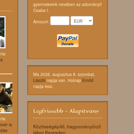
gyermekeink nevében az adományt!
Csaba t.
Amount:
ria:
ya
Ma 2026. augusztus 8. szombat,
László
napja van. Holnap
Emőd
napja lesz.
Legfrissebb - Alapítvány
ria:
tvér is
Közösségépítő, hagyományőrző
ötte
tábor Keresden