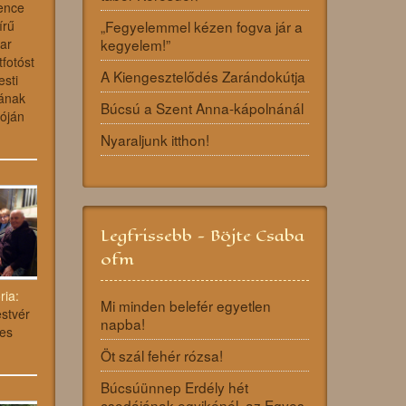
ence
„Fegyelemmel kézen fogva jár a
írű
kegyelem!”
ar
fotóst
A Kiengesztelődés Zarándokútja
sti
sának
Búcsú a Szent Anna-kápolnánál
óján
Nyaraljunk itthon!
Legfrissebb - Böjte Csaba
ofm
ria:
Mi minden belefér egyetlen
stvér
napba!
es
Öt szál fehér rózsa!
Búcsúünnep Erdély hét
csodájának egyikénél, az Egyes-