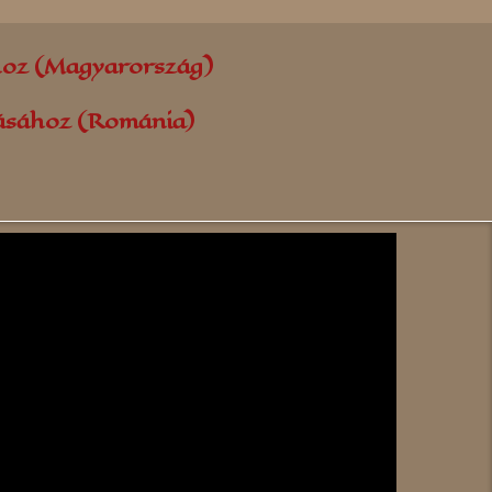
hoz (Magyarország)
lásához (Románia)