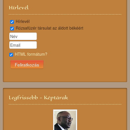
Hírlevél
Hírlevél
Rózsafüzér társulat az áldott békéért
HTML formátum?
Legfrissebb - Képtárak