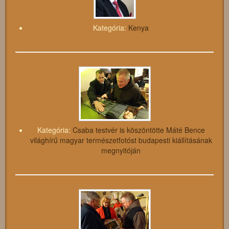
Kategória:
Kenya
Kategória:
Csaba testvér is köszöntötte Máté Bence
világhírű magyar természetfotóst budapesti kiállításának
megnyitóján