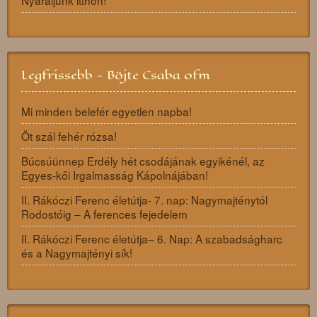
Legfrissebb - Böjte Csaba ofm
Mi minden belefér egyetlen napba!
Öt szál fehér rózsa!
Búcsúünnep Erdély hét csodájának egyikénél, az
Egyes-kői Irgalmasság Kápolnájában!
II. Rákóczi Ferenc életútja- 7. nap: Nagymajténytól
Rodostóig – A ferences fejedelem
II. Rákóczi Ferenc életútja– 6. Nap: A szabadságharc
és a Nagymajtényi sík!