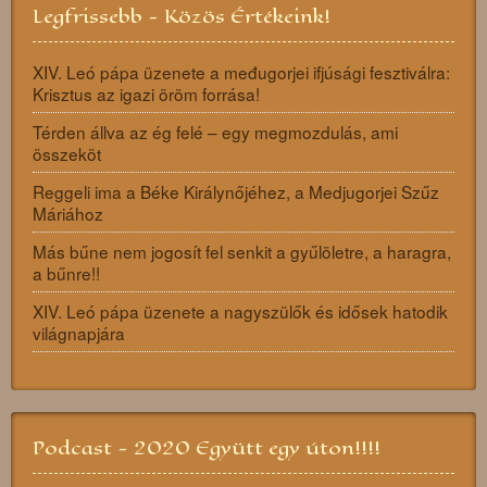
Legfrissebb - Közös Értékeink!
XIV. Leó pápa üzenete a međugorjei ifjúsági fesztiválra:
Krisztus az igazi öröm forrása!
Térden állva az ég felé – egy megmozdulás, ami
összeköt
Reggeli ima a Béke Királynőjéhez, a Medjugorjei Szűz
Máriához
Más bűne nem jogosít fel senkit a gyűlöletre, a haragra,
a bűnre!!
XIV. Leó pápa üzenete a nagyszülők és idősek hatodik
világnapjára
Podcast - 2020 Együtt egy úton!!!!