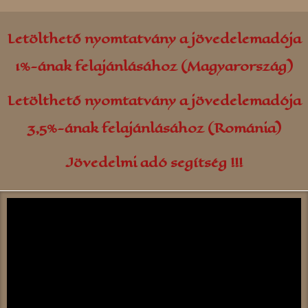
Letölthető nyomtatvány a jövedelemadója
1%-ának felajánlásához (Magyarország)
Letölthető nyomtatvány a jövedelemadója
3,5%-ának felajánlásához (Románia)
Jövedelmi adó segítség !!!