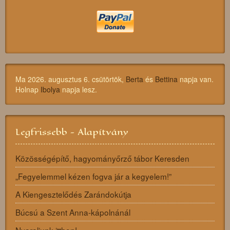
Ma 2026. augusztus 6. csütörtök,
Berta
és
Bettina
napja van.
Holnap
Ibolya
napja lesz.
Legfrissebb - Alapítvány
Közösségépítő, hagyományőrző tábor Keresden
„Fegyelemmel kézen fogva jár a kegyelem!”
A Kiengesztelődés Zarándokútja
Búcsú a Szent Anna-kápolnánál
Nyaraljunk itthon!