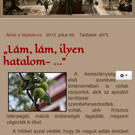
Ablak a Végtelenre
2013. július 09.
Találatok: 4975
„Lám, lám, ilyen
hatalom- ...”
A kereszténység
első ezeréves
történelmében is voltak
csoportok, akik az apostoli
tanítással
szembehelyezkedtek,
voltak, akik Krisztus
istenségét, mások emberségét tagadták, mégsem
végezték ki őket.
A hitüket azzal védték, hogy ők maguk adták életüket