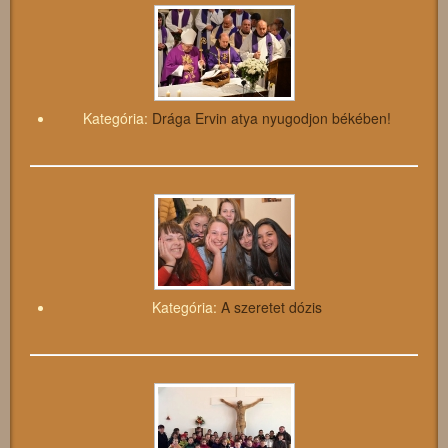
Kategória:
Drága Ervin atya nyugodjon békében!
Kategória:
A szeretet dózis