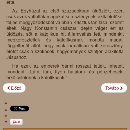
érte.
Az Egyházat az első századokban üldözték, ezért
csak azok vallották magukat kereszténynek, akik életüket
teljes meggyőződésből valóban Krisztus tanításai szerint
élték. Nagy Konstantin császár idején véget ért az
üldözés, sőt a katolikus hit államvallás lett, mindenkit
megkereszteltek és katolikusnak mondta magát,
függetlenül attól, hogy csak formálisan volt keresztény,
életét csak a szokások, hagyományok szintjén alakította
Jézushoz.
Ha ezek az emberek bármi rosszat tettek, lehetett
mondani: „Lám, lám, ilyen hatalom- és pénzéhesek,
erkölcstelenek a katolikusok!”
Előző
Tovább