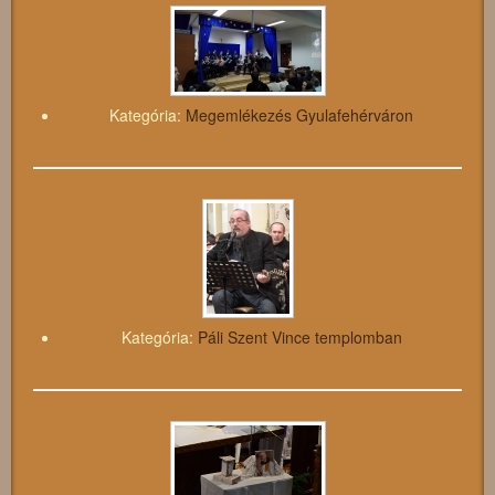
Kategória:
Megemlékezés Gyulafehérváron
Kategória:
Páli Szent Vince templomban