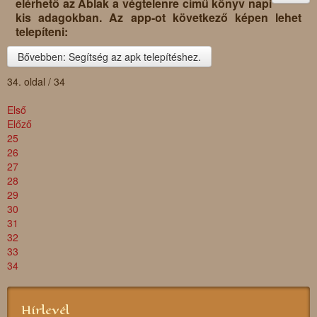
elérhető az
Ablak a végtelenre
című könyv napi
kis adagokban. Az app-ot következő képen lehet
telepíteni:
Bővebben: Segítség az apk telepítéshez.
34. oldal / 34
Első
Előző
25
26
27
28
29
30
31
32
33
34
Hírlevél