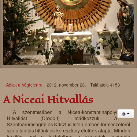
Ablak a Végtelenre
2012. november 28.
Találatok: 4153
A Niceai Hitvallás
A szentmisében a Nicea-konstantinápolyi
Hitvallást (Credo-t) imádkozzuk. A
Szentháromságról és Krisztus isten-emberi természetéről
szóló tanítás hitünk és keresztény életünk alapja. Minden
torzítás, ami e tekintetben a századok folyamán