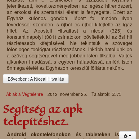
jelentkezett, következményeiben az egész hitrendszert,
az erkölcsi és szertartási életet is fenyegette. Ezért az
Egyház különös gonddal lépett föl minden ilyen
tévedéssel szemben, s újból és újból kifejtette az igaz
hitet. Az Apostoli Hitvallást a niceai (325) és
konstantinápolyi (381) zsinatokon bővítették ki az ősi hit
részletesebb kifejtésével. Ne tekintsük e szöveget
fölösleges teológiai részletezésnek. Inkább hatoljunk be
a szöveg segítségével még jobban Isten titkaiba. Váljék
ajkunkon imádássá, s egyben hálaadássá, amiért Isten
önmaga életét az Egyházon keresztül föltárta nekünk.
Bővebben: A Niceai Hitvallás
Ablak a Végtelenre
2012. november 25.
Találatok: 5575
Segítség az apk
telepítéshez.
Android okostelefonokon és tableteken is