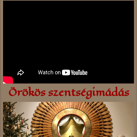
Örökös szentségimádás