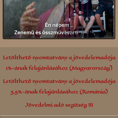
Kolozsvár
Parajd
Kovászna
Gálospetri
Majlát
Borszék
Petrozsény
Udvarfalva
Rekecsin (Moldva)
Farkaslaka
Nagyszalonta
Oroszhegy
Letölthető nyomtatvány a jövedelemadója
Szászváros
Gyergyószárhegy
1%-ának felajánlásához (Magyarország)
Szováta
Sepsibükszád
Letölthető nyomtatvány a jövedelemadója
Torockó
Simonyifalva
3,5%-ának felajánlásához (Románia)
Tusnádfürdő
Jövedelmi adó segítség !!!
Zsombolya