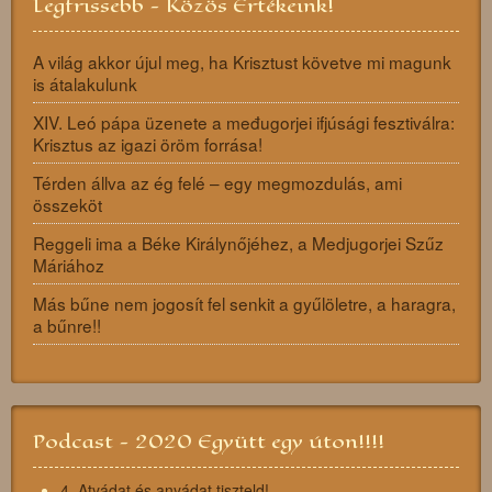
Legfrissebb - Közös Értékeink!
A világ akkor újul meg, ha Krisztust követve mi magunk
is átalakulunk
XIV. Leó pápa üzenete a međugorjei ifjúsági fesztiválra:
Krisztus az igazi öröm forrása!
Térden állva az ég felé – egy megmozdulás, ami
összeköt
Reggeli ima a Béke Királynőjéhez, a Medjugorjei Szűz
Máriához
Más bűne nem jogosít fel senkit a gyűlöletre, a haragra,
a bűnre!!
Podcast - 2020 Együtt egy úton!!!!
4. Atyádat és anyádat tiszteld!