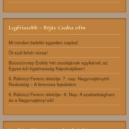
Legfrissebb - Böjte Csaba ofm
Mi minden belefér egyetlen napba!
Öt szál fehér rózsa!
Búcsúünnep Erdély hét csodájának egyikénél, az
Egyes-kői Irgalmasság Kápolnájában!
II. Rákóczi Ferenc életútja- 7. nap: Nagymajténytól
Rodostóig – A ferences fejedelem
II. Rákóczi Ferenc életútja– 6. Nap: A szabadságharc
és a Nagymajtényi sík!