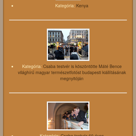
Kategória:
Kenya
Kategória:
Csaba testvér is köszöntötte Máté Bence
világhírű magyar természetfotóst budapesti kiállításának
megnyitóján
Kategória:
Csaba testvér 60 éves