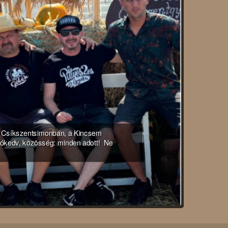
ál Csíkszentsimonban, a Kincsem
 jókedv, közösség: minden adott! Ne