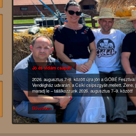
Jó és vidám csapat!
2026. augusztus 7–9. között újra jön a GÓBÉ Fesztiv
Vendégház udvarán, a Csíki csípszgyár mellett. Zene,
maradj le – találkozzunk 2026. augusztus 7–9. között!
Bővebben ...