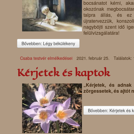
bocsánatot kérni, ak
okozónak megbocsátani
talpra állás, és ez 
újratervezzük, konszo
nagyböjti szent idő ig
felülvizsgálatára!
Bővebben: Légy békülékeny
Csaba testvér elmélkedései
2021. február 25.
Találatok:
Kérjetek és kaptok
„Kérjetek, és adnak 
zörgessetek, és ajtót 
Bővebben: Kérjetek és 