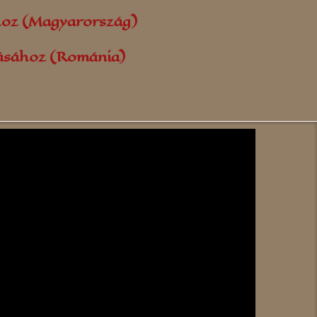
hoz (Magyarország)
lásához (Románia)