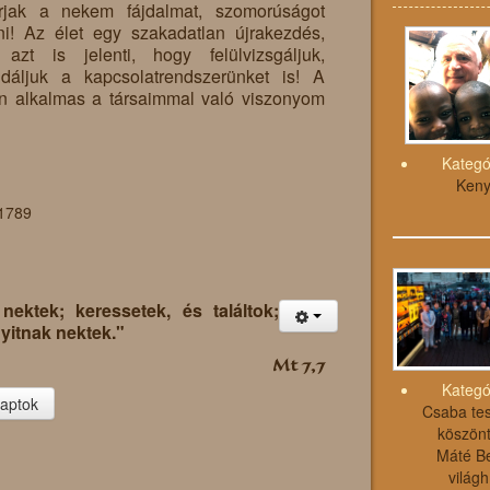
arjak a nekem fájdalmat, szomorúságot
! Az élet egy szakadatlan újrakezdés,
azt is jelenti, hogy felülvizsgáljuk,
lidáljuk a kapcsolatrendszerünket is! A
en alkalmas a társaimmal való viszonyom
Kategó
Ken
 1789
nektek; keressetek, és találtok;
nyitnak nektek."
Mt 7,7
Kategó
kaptok
Csaba tes
köszönt
Máté B
világh