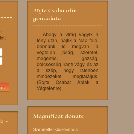
Böjte Csaba ofm
gondolata
r
Ahogy a virág vágyik a
dott
fény után, hajlik a Nap felé,
bennünk is megvan a
végtelen jóság, szeretet,
megértés, igazság,
bölcsesség iránti vágy, és az
a szép, hogy Istenben
mindezeket megtaláljuk.
(Böjte Csaba: Ablak a
Végtelenre)
Magnificat donate
bb -
Szeretettel köszönöm a