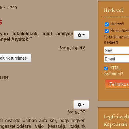
atok: 1709
Hírlevél
s
Hírlevél
Rózsafüzé
lyan tökéletesek, mint amilyen
társulat az ál
nnyei Atyátok!”
békéért
Mt 5,43-48
elünk türelmes
HTML
formátum?
 1764
Mt 5,20
Legfrisse
ai evangéliumban arra kér, hogy legyen
Képtárak
esztelődésre való készség, tudjunk