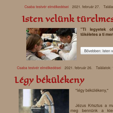
Csaba testvér elmélkedései
2021. február 27.
Talál
Isten velünk türelme
"Ti legyetek o
tökéletes a ti me
Bővebben: Isten v
Csaba testvér elmélkedései
2021. február 26.
Találatok:
Légy békülékeny
"légy békülékeny,"
Jézus Krisztus a m
meg bennünk a kieng