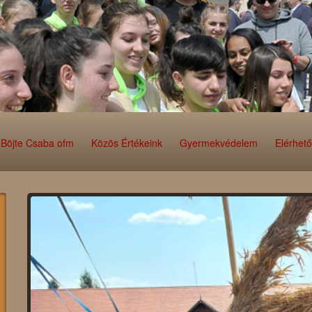
Böjte Csaba ofm
Közös Értékeink
Gyermekvédelem
Elérhet