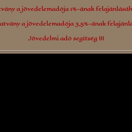
tvány a jövedelemadója 1%-ának felajánlásá
atvány a jövedelemadója 3,5%-ának felaján
Jövedelmi adó segítség !!!