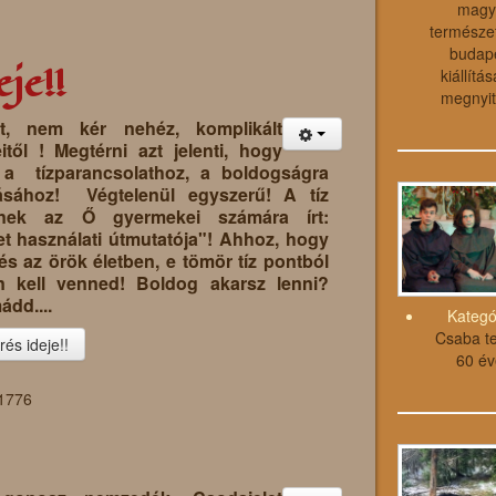
magy
természet
budape
je!!
kiállítá
megnyit
t, nem kér nehéz, komplikált
ől ! Megtérni azt jelenti, hogy
 a tízparancsolathoz, a boldogságra
tásához! Végtelenül egyszerű! A tíz
nnek az Ő gyermekei számára írt:
et használati útmutatója"! Ahhoz, hogy
és az örök életben, e tömör tíz pontból
n kell venned! Boldog akarsz lenni?
ádd....
Kategó
Csaba te
és ideje!!
60 év
 1776