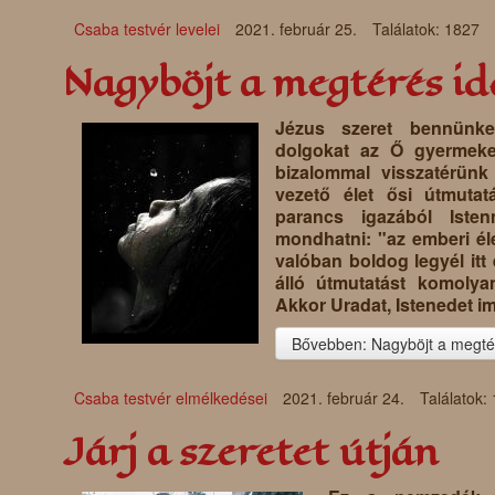
Csaba testvér levelei
2021. február 25.
Találatok: 1827
Nagyböjt a megtérés ide
Jézus szeret bennünke
dolgokat az Ő gyermekeit
bizalommal visszatérünk
vezető élet ősi útmuta
parancs igazából Iste
mondhatni: "az emberi él
valóban boldog legyél itt 
álló útmutatást komolya
Akkor Uradat, Istenedet im
Bővebben: Nagyböjt a megtér
Csaba testvér elmélkedései
2021. február 24.
Találatok:
Járj a szeretet útján