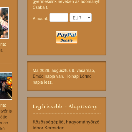
gyermekeink nevében az adományt!
Csaba t.
Amount:
ria:
ya
Ma 2026. augusztus 9. vasárnap,
Emőd
napja van. Holnap
Lőrinc
napja lesz.
ria:
Legfrissebb - Alapítvány
tvér is
ötte
Közösségépítő, hagyományőrző
ence
tábor Keresden
írű