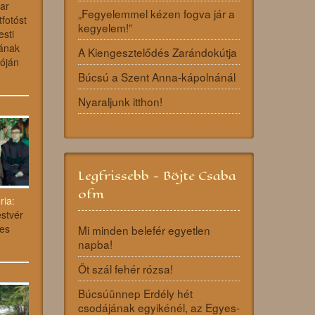
ar
„Fegyelemmel kézen fogva jár a
fotóst
kegyelem!”
sti
sának
A Kiengesztelődés Zarándokútja
óján
Búcsú a Szent Anna-kápolnánál
Nyaraljunk itthon!
Legfrissebb - Böjte Csaba
ofm
ria:
stvér
es
Mi minden belefér egyetlen
napba!
Öt szál fehér rózsa!
Búcsúünnep Erdély hét
csodájának egyikénél, az Egyes-