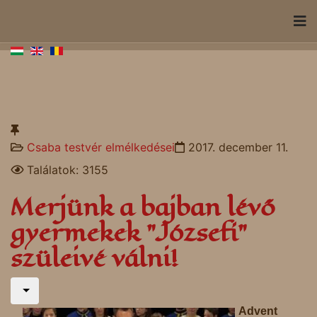
Csaba testvér elmélkedései
2017. december 11.
Találatok: 3155
Merjünk a bajban lévő
gyermekek "Józsefi"
szüleivé válni!
Advent