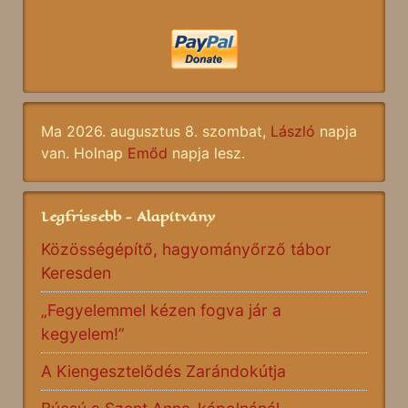
Ma 2026. augusztus 8. szombat,
László
napja
van. Holnap
Emőd
napja lesz.
Legfrissebb - Alapítvány
Közösségépítő, hagyományőrző tábor
Keresden
„Fegyelemmel kézen fogva jár a
kegyelem!”
A Kiengesztelődés Zarándokútja