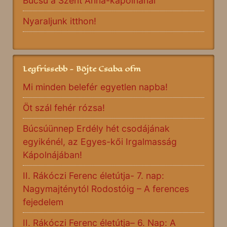
Búcsú a Szent Anna-kápolnánál
Nyaraljunk itthon!
Legfrissebb - Böjte Csaba ofm
Mi minden belefér egyetlen napba!
Öt szál fehér rózsa!
Búcsúünnep Erdély hét csodájának
egyikénél, az Egyes-kői Irgalmasság
Kápolnájában!
II. Rákóczi Ferenc életútja- 7. nap:
Nagymajténytól Rodostóig – A ferences
fejedelem
II. Rákóczi Ferenc életútja– 6. Nap: A