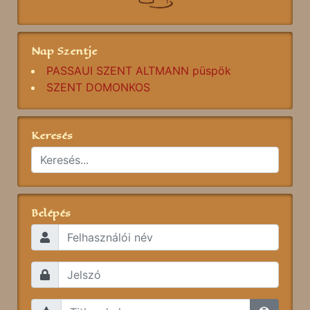
Nap Szentje
PASSAUI SZENT ALTMANN püspök
SZENT DOMONKOS
Keresés
Belépés