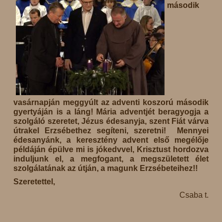
második
vasárnapján meggyúlt az adventi koszorú második
gyertyáján is a láng! Mária adventjét beragyogja a
szolgáló szeretet, Jézus édesanyja, szent Fiát várva
útrakel Erzsébethez segíteni, szeretni! Mennyei
édesanyánk, a keresztény advent első megélője
példáján épülve mi is jókedvvel, Krisztust hordozva
induljunk el, a megfogant, a megszületett élet
szolgálatának az útján, a magunk Erzsébeteihez!!
Szeretettel,
Csaba t.