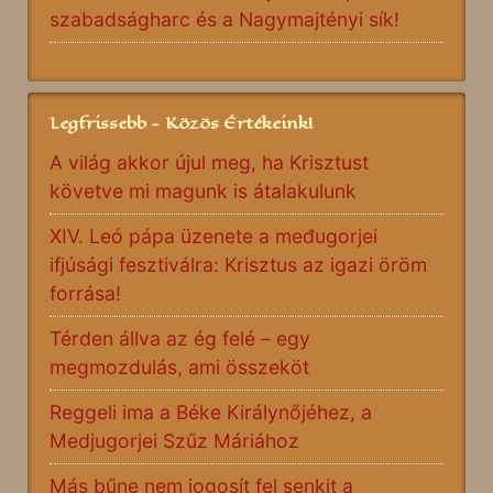
szabadságharc és a Nagymajtényi sík!
Legfrissebb - Közös Értékeink!
A világ akkor újul meg, ha Krisztust
követve mi magunk is átalakulunk
XIV. Leó pápa üzenete a međugorjei
ifjúsági fesztiválra: Krisztus az igazi öröm
forrása!
Térden állva az ég felé – egy
megmozdulás, ami összeköt
Reggeli ima a Béke Királynőjéhez, a
Medjugorjei Szűz Máriához
Más bűne nem jogosít fel senkit a